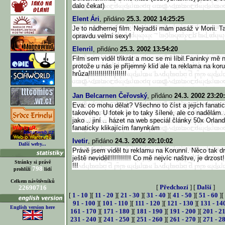
dalo čekat)
Elent Ári
, přidáno
25.3. 2002 14:25:25
Je to nádhernej film. Nejradši mám pasáž v Morii. T
opravdu velmi sexy!
Elenril
, přidáno
25.3. 2002 13:54:20
Film sem viděl třikrát a moc se mi líbil.Faninky mě 
protože u nás je příjemný klid ale ta reklama na koru
hrůza!!!!!!!!!!!!!!!!!!!
Jan Belcarnen Čeřovský
, přidáno
24.3. 2002 23:20
Eva: co mohu dělat? Všechno to číst a jejich fanati
takového. U fotek je to taky šílené, ale co nadělá
jako .. jiní .. házet na web speciál články 50x Orlan
fanaticky klikajícím fanynkám
Ivetir
, přidáno
24.3. 2002 20:10:02
Další weby...
Právě jsem viděl tu reklamu na Korunní. Něco tak d
ještě neviděl!!!!!!!!!!! Co mě nejvíc naštve, je drzo
Stránky si právě
!!!
798
prohlíží
lidí
Celkem návštěvníků
[
Předchozí
] [
Další
]
22690716
[
1 - 10
][
11 - 20
][
21 - 30
][
31 - 40
][
41 - 50
][
51 - 60
][
91 - 100
][
101 - 110
][
111 - 120
][
121 - 130
][
131 - 14
English version here
161 - 170
][
171 - 180
][
181 - 190
][
191 - 200
][
201 - 2
231 - 240
][
241 - 250
][
251 - 260
][
261 - 270
][
271 - 2