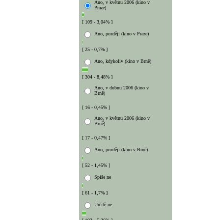
Ano, v květnu 2006 (kino v
Praze)
[ 109 - 3,04% ]
Ano, později (kino v Praze)
[ 25 - 0,7% ]
Ano, kdykoliv (kino v Brně)
[ 304 - 8,48% ]
Ano, v dubnu 2006 (kino v
Brně)
[ 16 - 0,45% ]
Ano, v květnu 2006 (kino v
Brně)
[ 17 - 0,47% ]
Ano, později (kino v Brně)
[ 52 - 1,45% ]
Spíše ne
[ 61 - 1,7% ]
Určitě ne