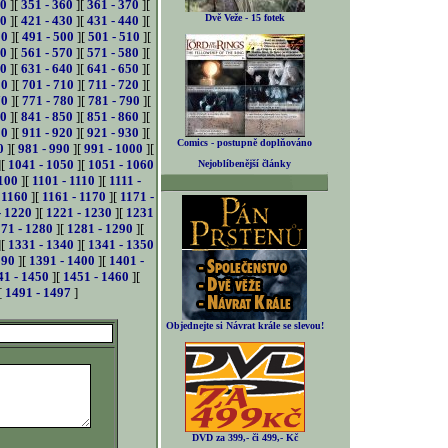
50
][
351 - 360
][
361 - 370
][
Dvě Veže - 15 fotek
20
][
421 - 430
][
431 - 440
][
90
][
491 - 500
][
501 - 510
][
60
][
561 - 570
][
571 - 580
][
30
][
631 - 640
][
641 - 650
][
00
][
701 - 710
][
711 - 720
][
70
][
771 - 780
][
781 - 790
][
40
][
841 - 850
][
851 - 860
][
10
][
911 - 920
][
921 - 930
][
Comics - postupně doplňováno
0
][
981 - 990
][
991 - 1000
][
][
1041 - 1050
][
1051 - 1060
Nejoblíbenější články
100
][
1101 - 1110
][
1111 -
 1160
][
1161 - 1170
][
1171 -
- 1220
][
1221 - 1230
][
1231
71 - 1280
][
1281 - 1290
][
][
1331 - 1340
][
1341 - 1350
390
][
1391 - 1400
][
1401 -
41 - 1450
][
1451 - 1460
][
[
1491 - 1497
]
Objednejte si Návrat krále se slevou!
DVD za 399,- či 499,- Kč