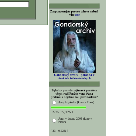
Zasponzorujete provoz tohoto webu?
Více
zde
Gondorský archiv - poradna v
otázkách tolkienistických
Byla by pro vás zajímavá projekce
všech rozšířených verzí Pána
prstenů s nějakou tou přednáškou?
Ano, kdykoliv (kino v Praze)
[ 2775 - 77,43% ]
Ano, v dubnu 2006 (kino v
Praze)
[ 33 - 0,92% ]