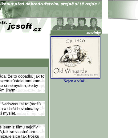
áda, že to dopadlo, jak to
edozem zůstala tam kam
Nejen o víně...
roto si nemyslím, že by
ým jiným.
 Nedovedu si to (radši)
ka a další hovadina by
ci myslet.
ě jsem z filmu nejdřív
,tak se vlastně ani
nize,je sice tak trošku