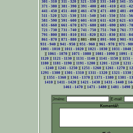
301 - 310
][
311 - 320
][
321 - 330
][
331 - 340
][
341 - 3
371 - 380
][
381 - 390
][
391 - 400
][
401 - 410
][
411 - 4
441 - 450
][
451 - 460
][
461 - 470
][
471 - 480
][
481 - 4
511 - 520
][
521 - 530
][
531 - 540
][
541 - 550
][
551 - 5
581 - 590
][
591 - 600
][
601 - 610
][
611 - 620
][
621 - 6
651 - 660
][
661 - 670
][
671 - 680
][
681 - 690
][
691 - 7
721 - 730
][
731 - 740
][
741 - 750
][
751 - 760
][
761 - 7
791 - 800
][
801 - 810
][
811 - 820
][
821 - 830
][
831 - 8
861 - 870
][
871 - 880
][
881 - 890
][
891 - 900
][
901 - 9
931 - 940
][
941 - 950
][
951 - 960
][
961 - 970
][
971 - 98
1001 - 1010
][
1011 - 1020
][
1021 - 1030
][
1031 - 1040
][
1061 - 1070
][
1071 - 1080
][
1081 - 1090
][
1091 - 1
1120
][
1121 - 1130
][
1131 - 1140
][
1141 - 1150
][
1151 -
1180
][
1181 - 1190
][
1191 - 1200
][
1201 - 1210
][
1211 
- 1240
][
1241 - 1250
][
1251 - 1260
][
1261 - 1270
][
12
1291 - 1300
][
1301 - 1310
][
1311 - 1320
][
1321 - 1330
][
1351 - 1360
][
1361 - 1370
][
1371 - 1380
][
1381 - 1
1410
][
1411 - 1420
][
1421 - 1430
][
1431 - 1440
][
14
1461 - 1470
][
1471 - 1480
][
1481 - 1490
]
Jméno:
E-mail:
Komentář: