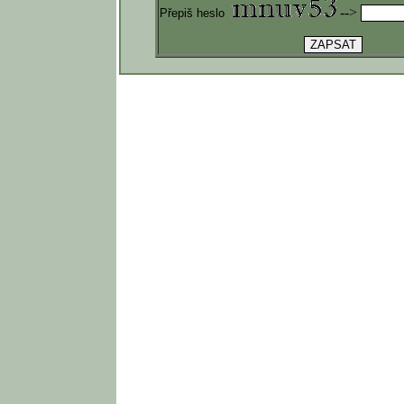
-->
Přepiš heslo