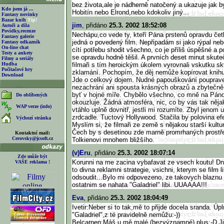
bez života,ale je nádherně natočený a ukazuje jak b
Kdo jsem já ...
Hobitín nebo Elrond,nebo kdokoliv jiný...
Fantasy novinky
Bazar knih
Tip!
jim
, přidáno
25.3. 2002 18:52:08
Autoři a díla
Povídky,recenze
Nechápu,co vede ty, kteří Pána prstenů opravdu četl
Fantasy galerie
jedná o povedený film. Nepřipadám si jako rýpal neb
Fantasy odkazník
On-line chat
cítí potřebu shodit všechno, co je příliš úspěšné a p
Testy a ankety
se opravdu hodně těšil. A prvních deset minut skut
Filmy a seriály
Hudba
filmaři s tím heroickým úkolem vyrovnali vskutku skv
Počítačové hry
zklamání. Pochopím, že děj nemůže kopírovat knihu
Download
Jde o celkový dojem. Nudné papouškování poupraven
nezachrání ani spousta krásných obrazů a zbytečně
byť v hojné míře. Chybělo všechno, co mně na Páno
Do oblíbených
okouzluje. Žádná atmosféra, nic, co by vás tak něja
WAP verze (info)
vtáhlo uplně dovnitř, jestli mi rozumíte. Zbyl jenom
zrdcadle. Tuctový Hollywood. Stačila by polovina ef
Výchozí stránka
Myslím si, že filmaři ze země s nějakou starší kultu
Čech by s desetinou zde marně promrhaných prostře
Kontaktní mail:
Cerovsky@jcsoft.cz
Tolkienovi mnohem bližšího.
(v)Eru
, přidáno
25.3. 2002 18:07:14
Zde může být
Korunni na me zacina vybafavat ze vsech koutu! Dn
VAŠE reklama !
to divna reklamni strategie, vsichni, kterym se film li
odsoudit...Bylo mi odpovezeno, ze takovych blaznu j
ostatnim se nahata "Galadriel" libi. UUAAAA!!!
Eva
, přidáno
25.3. 2002 18:04:49
Ivetir:Neber si to tak,mě to přijde docela sranda. Úpl
"Galadriel",z té pravidelně nemůžu:-))
Belcarnen:Máš u mě malé (bezvýznamné) plus:-D Jin