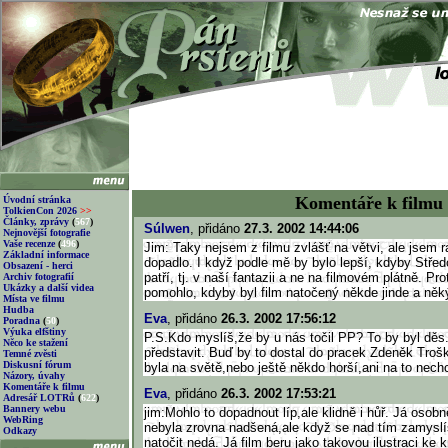
Komentáře k filmu
Úvodní stránka
TolkienCon 2026
>>
Články, zprávy
(
567
)
Súlwen
, přidáno
27.3. 2002 14:44:06
Nejnovější fotografie
Vaše recenze
(
496
)
Jim: Taky nejsem z filmu zvlášť na větvi, ale jsem r
Základní informace
dopadlo. I když podle mě by bylo lepší, kdyby Stř
Obsazení - herci
patří, tj. v naší fantazii a ne na filmovém plátně. P
Archiv fotografií
Ukázky a další videa
pomohlo, kdyby byl film natočený někde jinde a něk
Místa ve filmu
Hudba
Eva
, přidáno
26.3. 2002 17:56:12
Poradna
(
50
)
Výuka elfštiny
P.S.Kdo myslíš,že by u nás točil PP? To by byl děs.
Něco ke stažení
představit. Buď by to dostal do pracek Zdeněk Troš
Temné zvěsti
Diskusní fórum
byla na světě,nebo ještě někdo horší,ani na to nech
Názory, úvahy
Komentáře k filmu
Eva
, přidáno
26.3. 2002 17:53:21
Adresář LOTRů
(
622
)
Bannery webu
jim:Mohlo to dopadnout líp,ale klidně i hůř. Já osobn
WebRing
nebyla zrovna nadšená,ale když se nad tím zamyslíš
Odkazy
natočit nedá. Já film beru jako takovou ilustraci ke k