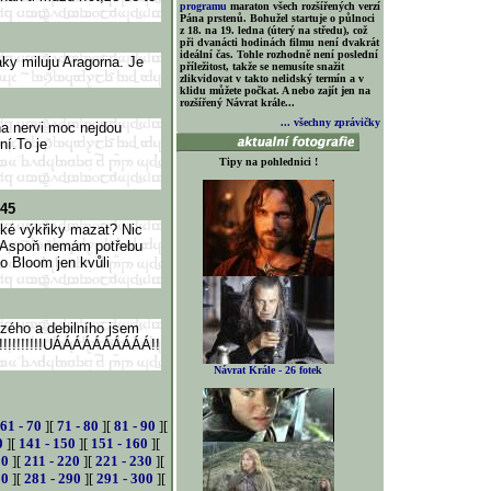
programu
maraton všech rozšířených verzí
Pána prstenů. Bohužel startuje o půlnoci
z 18. na 19. ledna (úterý na středu), což
při dvanácti hodinách filmu není dvakrát
ideální čas. Tohle rozhodně není poslední
aky miluju Aragorna. Je
příležitost, takže se nemusíte snažit
zlikvidovat v takto nelidský termín a v
klidu můžete počkat. A nebo zajít jen na
rozšířený Návrat krále...
... všechny zprávičky
na nervi moc nejdou
ní.To je
Tipy na pohlednici !
:45
cké výkřiky mazat? Nic
m. Aspoň nemám potřebu
do Bloom jen kvůli
rzého a debilního jsem
st!!!!!!!!!!!UÁÁÁÁÁÁÁÁÁÁ!!
Návrat Krále - 26 fotek
61 - 70
][
71 - 80
][
81 - 90
][
0
][
141 - 150
][
151 - 160
][
10
][
211 - 220
][
221 - 230
][
80
][
281 - 290
][
291 - 300
][