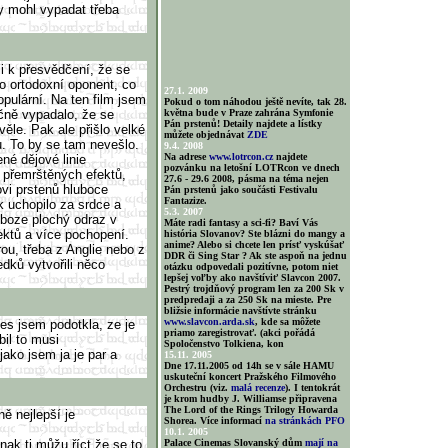
y mohl vypadat třeba
i k přesvědčení, že se
o ortodoxní oponent, co
27.1. 2009
opulární. Na ten film jsem
Pokud o tom náhodou ještě nevíte, tak 28.
ečně vypadalo, že se
května bude v Praze zahrána Symfonie
Pán prstenů! Detaily najdete a lístky
ěle. Pak ale přišlo velké
můžete objednávat
ZDE
. To by se tam nevešlo.
9.4. 2008
Na adrese
www.lotrcon.cz
najdete
é dějové linie
pozvánku na letošní LOTRcon ve dnech
 přemrštěných efektů,
27.6 - 29.6 2008, pásma na téma nejen
vi prstenů hluboce
Pán prstenů jako součásti Festivalu
Fantazize.
k uchopilo za srdce a
5.3. 2007
 uboze plochý odraz v
Máte radi fantasy a sci-fi? Baví Vás
ektů a více pochopení.
história Slovanov? Ste blázni do mangy a
anime? Alebo si chcete len prísť vyskúšať
rou, třeba z Anglie nebo z
DDR či Sing Star ? Ak ste aspoň na jednu
dků vytvořili něco
otázku odpovedali pozitívne, potom niet
lepšej voľby ako navštíviť Slavcon 2007.
Pestrý trojdňový program len za 200 Sk v
predpredaji a za 250 Sk na mieste. Pre
bližsie informácie navštívte stránku
www.slavcon.arda.sk
, kde sa môžete
es jsem podotkla, ze je
priamo zaregistrovať. (akci pořádá
bil to musi
Spoločenstvo Tolkiena, kon
ako jsem ja je par a
15.11. 2005
Dne 17.11.2005 od 14h se v sále HAMU
uskuteční koncert Pražského Filmového
Orchestru (viz.
malá recenze
). I tentokrát
je krom hudby J. Williamse připravena
The Lord of the Rings Trilogy Howarda
ně nejlepší je
Shorea. Více informací
na stránkách PFO
10.1. 2005
ak ti můžu říct,že se to
Palace Cinemas Slovanský dům
mají na