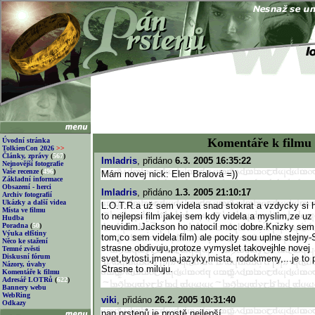
Komentáře k filmu
Úvodní stránka
TolkienCon 2026
>>
Články, zprávy
(
567
)
Imladris
, přidáno
6.3. 2005 16:35:22
Nejnovější fotografie
Vaše recenze
(
496
)
Mám novej nick: Elen Bralová =))
Základní informace
Obsazení - herci
Imladris
, přidáno
1.3. 2005 21:10:17
Archiv fotografií
Ukázky a další videa
L.O.T.R.a už sem videla snad stokrat a vzdycky si
Místa ve filmu
to nejlepsi film jakej sem kdy videla a myslim,ze uz
Hudba
Poradna
(
50
)
neuvidim.Jackson ho natocil moc dobre.Knizky sem 
Výuka elfštiny
tom,co sem videla film) ale pocity sou uplne stejn
Něco ke stažení
strasne obdivuju,protoze vymyslet takovejhle novej
Temné zvěsti
Diskusní fórum
svet,bytosti,jmena,jazyky,mist
a, rodokmeny,...je to
Názory, úvahy
Strasne to miluju.
Komentáře k filmu
Adresář LOTRů
(
622
)
Bannery webu
WebRing
viki
, přidáno
26.2. 2005 10:31:40
Odkazy
pan prstenů je prostě nejlepší