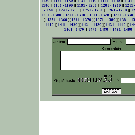
1120
][
1121 - 1130
][
1131 - 1140
][
1141 - 1150
][
1151 -
1180
][
1181 - 1190
][
1191 - 1200
][
1201 - 1210
][
1211 
- 1240
][
1241 - 1250
][
1251 - 1260
][
1261 - 1270
][
12
1291 - 1300
][
1301 - 1310
][
1311 - 1320
][
1321 - 1330
][
1351 - 1360
][
1361 - 1370
][
1371 - 1380
][
1381 - 1
1410
][
1411 - 1420
][
1421 - 1430
][
1431 - 1440
][
14
1461 - 1470
][
1471 - 1480
][
1481 - 1490
]
Jméno:
E-mail:
Komentář:
-->
Přepiš heslo