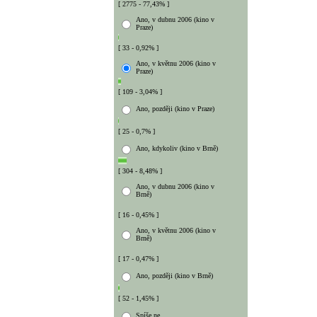
[ 2775 - 77,43% ]
Ano, v dubnu 2006 (kino v
Praze)
[ 33 - 0,92% ]
Ano, v květnu 2006 (kino v
Praze)
[ 109 - 3,04% ]
Ano, později (kino v Praze)
[ 25 - 0,7% ]
Ano, kdykoliv (kino v Brně)
[ 304 - 8,48% ]
Ano, v dubnu 2006 (kino v
Brně)
[ 16 - 0,45% ]
Ano, v květnu 2006 (kino v
Brně)
[ 17 - 0,47% ]
Ano, později (kino v Brně)
[ 52 - 1,45% ]
Spíše ne