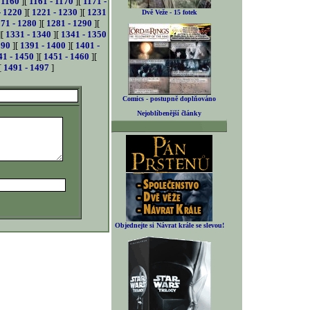
 1160
][
1161 - 1170
][
1171 -
- 1220
][
1221 - 1230
][
1231
Dvě Veže - 15 fotek
71 - 1280
][
1281 - 1290
][
][
1331 - 1340
][
1341 - 1350
390
][
1391 - 1400
][
1401 -
41 - 1450
][
1451 - 1460
][
[
1491 - 1497
]
Comics - postupně doplňováno
Nejoblíbenější články
Objednejte si Návrat krále se slevou!