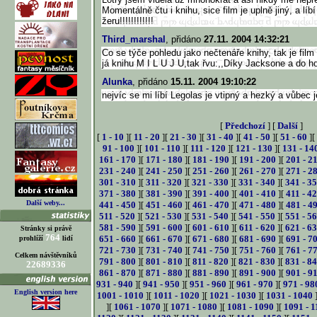
Momentálně čtu i knihu, sice film je uplně jiný, a líb
žeru!!!!!!!!!!!!
Third_marshal
, přidáno
27.11. 2004 14:32:21
Co se týče pohledu jako nečtenáře knihy, tak je film
já knihu M I L U J U,tak řvu:,,Díky Jacksone a do h
Alunka
, přidáno
15.11. 2004 19:10:22
nejvíc se mi líbí Legolas je vtipný a hezký a vůbec 
[
Předchozí
] [
Další
]
[
1 - 10
][
11 - 20
][
21 - 30
][
31 - 40
][
41 - 50
][
51 - 60
][
91 - 100
][
101 - 110
][
111 - 120
][
121 - 130
][
131 - 14
161 - 170
][
171 - 180
][
181 - 190
][
191 - 200
][
201 - 2
231 - 240
][
241 - 250
][
251 - 260
][
261 - 270
][
271 - 2
301 - 310
][
311 - 320
][
321 - 330
][
331 - 340
][
341 - 3
371 - 380
][
381 - 390
][
391 - 400
][
401 - 410
][
411 - 4
Další weby...
441 - 450
][
451 - 460
][
461 - 470
][
471 - 480
][
481 - 4
511 - 520
][
521 - 530
][
531 - 540
][
541 - 550
][
551 - 5
581 - 590
][
591 - 600
][
601 - 610
][
611 - 620
][
621 - 6
Stránky si právě
764
651 - 660
][
661 - 670
][
671 - 680
][
681 - 690
][
691 - 7
prohlíží
lidí
721 - 730
][
731 - 740
][
741 - 750
][
751 - 760
][
761 - 7
Celkem návštěvníků
791 - 800
][
801 - 810
][
811 - 820
][
821 - 830
][
831 - 8
22689336
861 - 870
][
871 - 880
][
881 - 890
][
891 - 900
][
901 - 9
931 - 940
][
941 - 950
][
951 - 960
][
961 - 970
][
971 - 98
English version here
1001 - 1010
][
1011 - 1020
][
1021 - 1030
][
1031 - 1040
][
1061 - 1070
][
1071 - 1080
][
1081 - 1090
][
1091 - 1