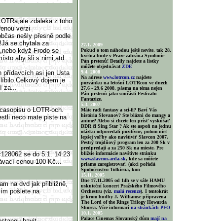
 LOTRa,ale zdaleka z toho
řenou verzi
občas nešly přesně podle
!Já se chytala za
27.1. 2009
,nebo když Frodo se
Pokud o tom náhodou ještě nevíte, tak 28.
května bude v Praze zahrána Symfonie
ísto aby šli s nimi,atd.
Pán prstenů! Detaily najdete a lístky
můžete objednávat
ZDE
 přídavcích asi jen Usta
9.4. 2008
Na adrese
www.lotrcon.cz
najdete
líbilo.Celkový dojem je
pozvánku na letošní LOTRcon ve dnech
í za...
27.6 - 29.6 2008, pásma na téma nejen
Pán prstenů jako součásti Festivalu
Fantazize.
5.3. 2007
a casopisu o LOTR-och.
Máte radi fantasy a sci-fi? Baví Vás
história Slovanov? Ste blázni do mangy a
estli neco mate piste na
anime? Alebo si chcete len prísť vyskúšať
DDR či Sing Star ? Ak ste aspoň na jednu
otázku odpovedali pozitívne, potom niet
lepšej voľby ako navštíviť Slavcon 2007.
Pestrý trojdňový program len za 200 Sk v
predpredaji a za 250 Sk na mieste. Pre
=128062 se do 5.1. 14:23
bližsie informácie navštívte stránku
www.slavcon.arda.sk
, kde sa môžete
ávací cenou 100 Kč...
priamo zaregistrovať. (akci pořádá
Spoločenstvo Tolkiena, kon
15.11. 2005
Dne 17.11.2005 od 14h se v sále HAMU
m na dvd jak přibližně,
uskuteční koncert Pražského Filmového
sím pošlete na
Orchestru (viz.
malá recenze
). I tentokrát
je krom hudby J. Williamse připravena
The Lord of the Rings Trilogy Howarda
Shorea. Více informací
na stránkách PFO
10.1. 2005
Palace Cinemas Slovanský dům
mají na
estanou bavit.