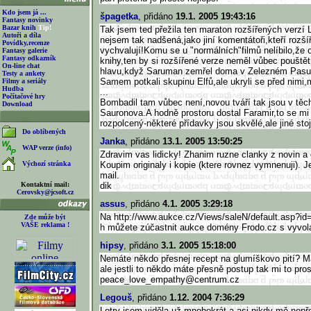
Kdo jsem já ...
špagetka
, přidáno
19.1. 2005 19:43:16
Fantasy novinky
Bazar knih
Tip!
Tak jsem ted přežila ten maraton rozšířených verzí
Autoři a díla
nejsem tak nadšená,jako jiní komentátoři,kteří rozší
Povídky,recenze
vychvalují!Komu se u "normálních"filmů nelíbilo,že 
Fantasy galerie
Fantasy odkazník
knihy,ten by si rozšířené verze neměl vůbec pouštět
On-line chat
hlavu,když Saruman zemřel doma v Zelezném Pasu
Testy a ankety
Samem potkali skupinu Elfů,ale ukryli se před nimi,m
Filmy a seriály
Hudba
...
Počítačové hry
Bombadil tam vůbec není,novou tváří tak jsou v těch
Download
Sauronova.A hodně prostoru dostal Faramir,to se mi 
rozpolcený-některé přídavky jsou skvělé,ale jiné stoj
Do oblíbených
Janka
, přidáno
13.1. 2005 13:50:25
WAP verze (info)
Zdravim vas lidicky! Zhanim ruzne clanky z novin 
Výchozí stránka
Koupim originaly i kopie (ktere rovnez vymnenuji). J
mail.
Kontaktní mail:
dik
Cerovsky@jcsoft.cz
assus
, přidáno
4.1. 2005 3:29:18
Na http://www.aukce.cz/Views/sale
N/default.asp?id
Zde může být
VAŠE reklama !
h můžete zúčastnit aukce domény Frodo.cz s vyvol
hipsy
, přidáno
3.1. 2005 15:18:00
Nemáte někdo přesnej recept na glumíškovo pití? Ma
ale jestli to někdo máte přesně postup tak mi to pro
peace_love_empathy@centrum.cz
Legouš
, přidáno
1.12. 2004 7:36:29
Lotry jsem viděla už mnohokrát a asi nikdy mě nepř