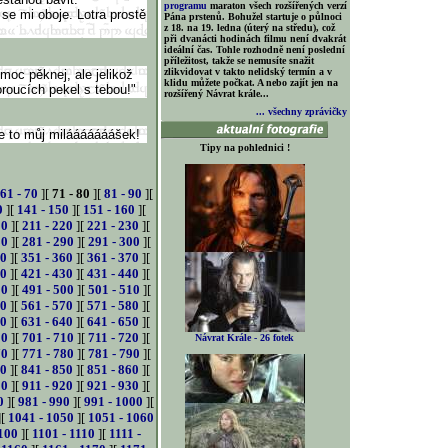
programu
maraton všech rozšířených verzí
í se mi oboje. Lotra prostě
Pána prstenů. Bohužel startuje o půlnoci
z 18. na 19. ledna (úterý na středu), což
při dvanácti hodinách filmu není dvakrát
ideální čas. Tohle rozhodně není poslední
příležitost, takže se nemusíte snažit
zlikvidovat v takto nelidský termín a v
 moc pěknej, ale jelikož
klidu můžete počkat. A nebo zajít jen na
oroucích pekel s tebou!"
rozšířený Návrat krále...
... všechny zprávičky
je to můj milááááááášek!
Tipy na pohlednici !
61 - 70
][
71 - 80
][
81 - 90
][
0
][
141 - 150
][
151 - 160
][
10
][
211 - 220
][
221 - 230
][
80
][
281 - 290
][
291 - 300
][
50
][
351 - 360
][
361 - 370
][
20
][
421 - 430
][
431 - 440
][
90
][
491 - 500
][
501 - 510
][
60
][
561 - 570
][
571 - 580
][
30
][
631 - 640
][
641 - 650
][
00
][
701 - 710
][
711 - 720
][
Návrat Krále - 26 fotek
70
][
771 - 780
][
781 - 790
][
40
][
841 - 850
][
851 - 860
][
10
][
911 - 920
][
921 - 930
][
0
][
981 - 990
][
991 - 1000
][
][
1041 - 1050
][
1051 - 1060
100
][
1101 - 1110
][
1111 -