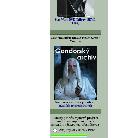
Star Wars DVD Trilogy (5DVD,
THX)
Zasponzorujete provoz tohoto webu?
Více
zde
Gondorský archiv - poradna v
otázkách tolkienistických
Byla by pro vás zajímavá projekce
všech rozšířených verzí Pána
prstenů s nějakou tou přednáškou?
Ano, kdykoliv (kino v Praze)