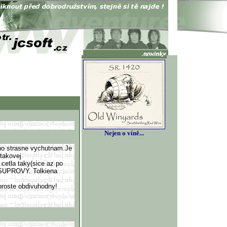
Nejen o víně...
 ho strasne vychutnam.Je
 takovej
cetla taky(sice az po
y-SUPROVY. Tolkiena
 proste obdivuhodny!