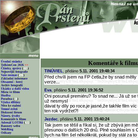
Komentáře k film
Úvodní stránka
TolkienCon 2026
>>
Články, zprávy
(
567
)
TINÚVIEL
, přidáno
5.11. 2001 19:48:34
Nejnovější fotografie
Vaše recenze
(
496
)
Před chvílí jsem na FP četla,že by snad měliy b
Základní informace
verze...
Obsazení - herci
Archiv fotografií
Ukázky a další videa
Eva
, přidáno
5.11. 2001 19:36:52
Místa ve filmu
Hudba
Oni posunuli premiéru? To snad ne... Já už se ta
Poradna
(
50
)
už nesmysl
Výuka elfštiny
dávat ty díly po roce,je jasné,že takhle film ví
Něco ke stažení
Temné zvěsti
ten rok vydržet?!
Diskusní fórum
Názory, úvahy
Jezdec
, přidáno
5.11. 2001 15:40:24
Komentáře k filmu
Adresář LOTRů
(
622
)
Tak jsem se těšil a říkal si, že už zbývá jen mě
Bannery webu
WebRing
přesunou o dalších 20 dnů. Plně souhlasím s C
Odkazy
bych na film šel několikrát, pokud by stál za to 