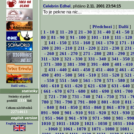
Celebrin Edhel
, přidáno
2.11. 2001 23:54:15
To je pekne na nic...
[
Předchozí
] [
Další
]
[
1 - 10
][
11 - 20
][
21 - 30
][
31 - 40
][
41 - 50
]
80
][
81 - 90
][
91 - 100
][
101 - 110
][
111 - 120
][
141 - 150
][
151 - 160
][
161 - 170
][
171 - 1
200
][
201 - 210
][
211 - 220
][
221 - 230
][
231 
- 260
][
261 - 270
][
271 - 280
][
281 - 290
][
2
311 - 320
][
321 - 330
][
331 - 340
][
341 - 350
]
[
371 - 380
][
381 - 390
][
391 - 400
][
401 - 410
][
431 - 440
][
441 - 450
][
451 - 460
][
461 - 4
490
][
491 - 500
][
501 - 510
][
511 - 520
][
521 
- 550
][
551 - 560
][
561 - 570
][
571 - 580
][
5
601 - 610
][
611 - 620
][
621 - 630
][
631 - 640
]
Další weby...
[
661 - 670
][
671 - 680
][
681 - 690
][
691 - 700
][
721 - 730
][
731 - 740
][
741 - 750
][
751 - 7
Stránky si právě
1334
prohlíží
lidí
780
][
781 - 790
][
791 - 800
][
801 - 810
][
811 
- 840
][
841 - 850
][
851 - 860
][
861 - 870
][
8
Celkem návštěvníků
22714613
891 - 900
][
901 - 910
][
911 - 920
][
921 - 930
]
[
951 - 960
][
961 - 970
][
971 - 980
][
981 - 99
1010
][
1011 - 1020
][
1021 - 1030
][
1031 - 104
English version here
- 1060
][
1061 - 1070
][
1071 - 1080
][
1081 -