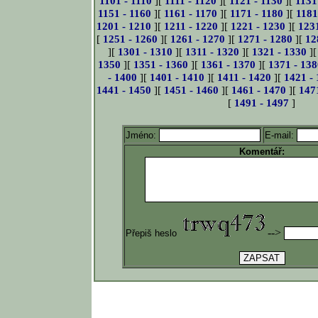
1101 - 1110
][
1111 - 1120
][
1121 - 1130
][
1131
1151 - 1160
][
1161 - 1170
][
1171 - 1180
][
1181
1201 - 1210
][
1211 - 1220
][
1221 - 1230
][
123
[
1251 - 1260
][
1261 - 1270
][
1271 - 1280
][
12
][
1301 - 1310
][
1311 - 1320
][
1321 - 1330
]
1350
][
1351 - 1360
][
1361 - 1370
][
1371 - 138
- 1400
][
1401 - 1410
][
1411 - 1420
][
1421 -
1441 - 1450
][
1451 - 1460
][
1461 - 1470
][
147
[
1491 - 1497
]
Jméno:
E-mail:
Komentář:
-->
Přepiš heslo