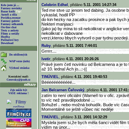
Celebrin Edhel
, přidáno
5.11. 2001 14:27:34
Kdo jsem já ...
Fantasy novinky
Ted me stve uz jenom ted dabing. Ja osobne b
Bazar knih
Tip!
vykaslal, hodil PP
Autoři a díla
Povídky,recenze
do kin hezky na zacatku prosince a pak bych j
Fantasy galerie
Nekteri manjaaci
Fantasy odkazník
On-line chat
(jako ja) by mina to sli nekolikrat v anglicke ve
Testy a ankety
nekolikrat v dabovane
Filmy a seriály
Hudba
verzi,kterou bbych vytvoril o par tydnu pozdeji.
Počítačové hry
Download
Ruby
, přidáno
5.11. 2001 7:44:01
Grrrrr....
Do oblíbených
Ivetir
, přidáno
4.11. 2001 20:26:26
WAP verze (info)
Právě jsem četl novinku od Belcarnena a je to
Výchozí stránka
až 10. ledna! Ach jo...:-((
TINÚVIEL
, přidáno
4.11. 2001 19:40:53
Kontaktní mail:
Cerovsky@jcsoft.cz
Béééééééééééé...
Jan Belcarnen Čeřovský
, přidáno
4.11. 2001 17:41
Zde může být
VAŠE reklama !
zatím to není oficiální (Warneři to v ofic. zpráv
to víc než pravděpodobné ...
Bohužel .. nebo možná bohudík. Bude víc času
Momentálně se ještě vůbec nic neděje
TINÚVIEL
, přidáno
3.11. 2001 14:32:29
Myslela jsem si,že bych měla šanci vidět film t
vidím na únor...