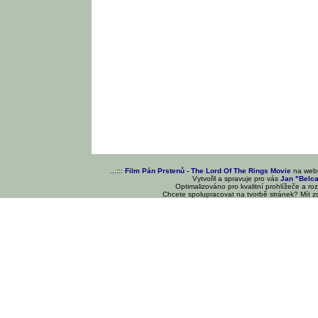
...:::
Film Pán Prstenů - The Lord Of The Rings Movie
na we
Vytvořil a spravuje pro vás
Jan "Belc
Optimalizováno pro kvalitní prohlížeče a ro
Chcete spolupracovat na tvorbě stránek? Mít 