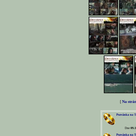
[
Na strá
Pozvánka na T
Dne
09.1
Pozvánka na T