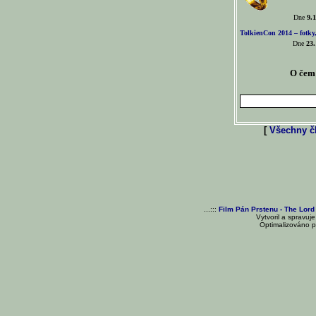
Dne
9.1
TolkienCon 2014 – fotky,
Dne
23.
O čem 
[
Všechny čl
...:::
Film Pán Prstenu - The Lord
Vytvoril a spravuj
Optimalizováno pr