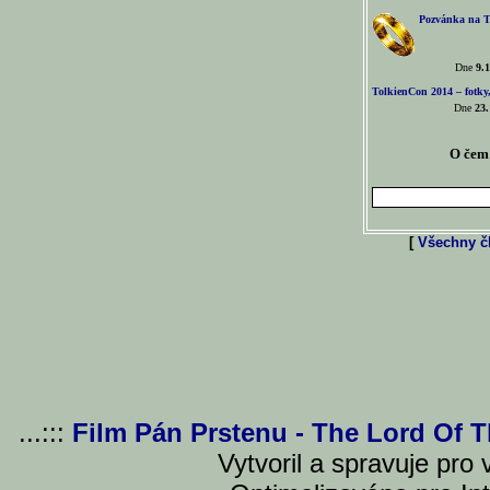
Pozvánka na T
Dne
9.1
TolkienCon 2014 – fotky,
Dne
23.
O čem 
[
Všechny čl
...:::
Film Pán Prstenu - The Lord Of 
Vytvoril a spravuje pro