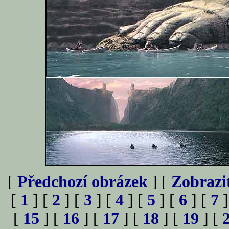
[
Předchozí obrázek
] [
Zobrazi
[
1
] [
2
] [
3
] [
4
] [
5
] [
6
] [
7
]
[
15
] [
16
] [
17
] [
18
] [
19
] [