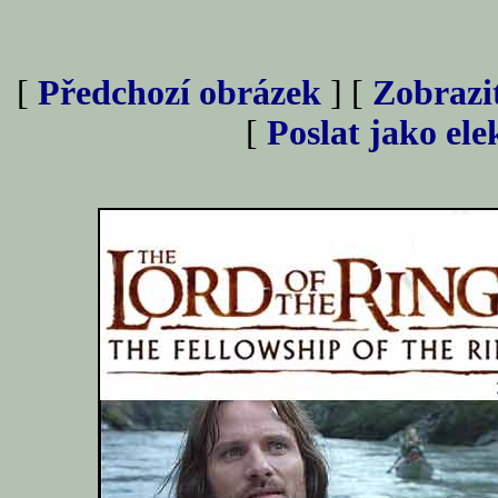
[
Předchozí obrázek
] [
Zobrazi
[
Poslat jako el