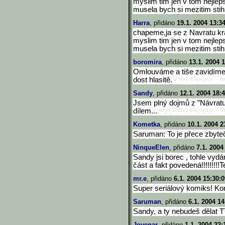
myslim tim jen v tom nejlep
musela bych si mezitim stihn
Harra
, přidáno
19.1. 2004 13:3
chapeme,ja se z Navratu kr
myslim tim jen v tom nejlep
musela bych si mezitim stihn
boromira
, přidáno
13.1. 2004 
Omlouváme a tiše zavidíme. 
dost hlasitě.
Sandy
, přidáno
12.1. 2004 18:
Jsem plný dojmů z "Návratu
dílem...
Kometka
, přidáno
10.1. 2004 2
Saruman: To je přece zbyte
NinqueElen
, přidáno
7.1. 2004
Sandy jsi borec , tohle vydán
část a fakt povedená!!!!!!!!!T
mr.e
, přidáno
6.1. 2004 15:30:0
Super seriálový komiks! Kon
Saruman
, přidáno
6.1. 2004 14
Sandy, a ty nebudeš dělat 
Jovenar
, přidáno
1.1. 2004 22: