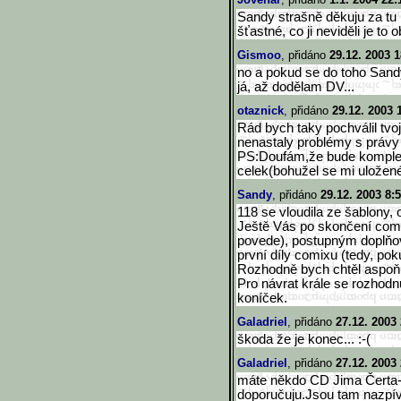
Sandy strašně děkuju za tu 
šťastné, co ji neviděli je to 
Gismoo
, přidáno
29.12. 2003 1
no a pokud se do toho Sand
já, až dodělam DV...
otaznick
, přidáno
29.12. 2003 
Rád bych taky pochválil tvo
nenastaly problémy s právy 
PS:Doufám,že bude komplet
celek(bohužel se mi uložen
Sandy
, přidáno
29.12. 2003 8:
118 se vloudila ze šablony, 
Ještě Vás po skončení comi
povede), postupným doplňo
první díly comixu (tedy, poku
Rozhodně bych chtěl aspoň p
Pro návrat krále se rozhodn
koníček.
Galadriel
, přidáno
27.12. 2003
škoda že je konec... :-(
Galadriel
, přidáno
27.12. 2003
máte někdo CD Jima Čerta-
doporučuju.Jsou tam nazpív