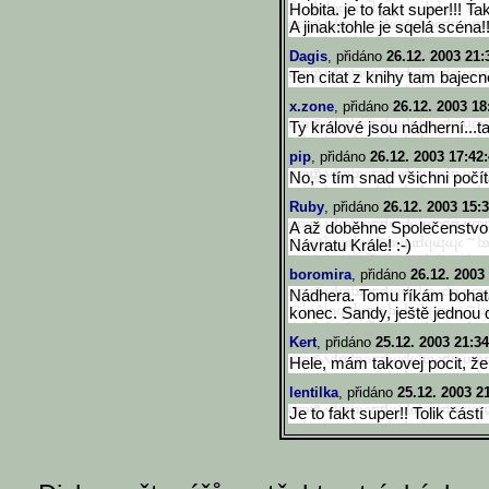
Hobita. je to fakt super!!! Tak
A jinak:tohle je sqelá scéna!!
Dagis
, přidáno
26.12. 2003 21:
Ten citat z knihy tam bajecne
x.zone
, přidáno
26.12. 2003 18
Ty králové jsou nádherní...ta
pip
, přidáno
26.12. 2003 17:42
No, s tím snad všichni počít
Ruby
, přidáno
26.12. 2003 15:
A až doběhne Společenstvo,
Návratu Krále! :-)
boromira
, přidáno
26.12. 2003
Nádhera. Tomu říkám bohatá
konec. Sandy, ještě jednou dí
Kert
, přidáno
25.12. 2003 21:34
Hele, mám takovej pocit, že
lentilka
, přidáno
25.12. 2003 2
Je to fakt super!! Tolik částí