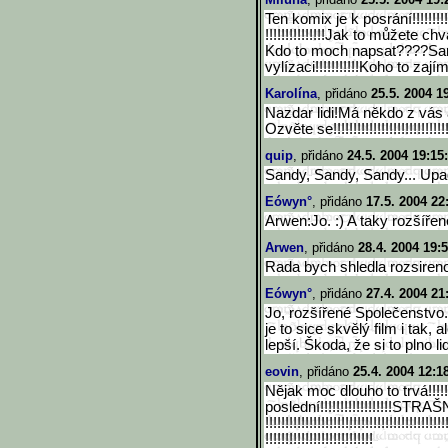
Ten komix je k posrání!!!!!!!!!!!
!!!!!!!!!!!!!!!Jak to můžete
Kdo to moch napsat????Sandy j
vylízaci!!!!!!!!!!!Koho to zají
Karolína
, přidáno
25.5. 2004 1
Nazdar lidi!Má někdo z vás
Ozvěte se!!!!!!!!!!!!!!!!!!!!!!!!!!!!
quip
, přidáno
24.5. 2004 19:15
Sandy, Sandy, Sandy... Up
Eówyn°
, přidáno
17.5. 2004 22
Arwen:Jo. :) A taky rozšířen
Arwen
, přidáno
28.4. 2004 19:
Rada bych shledla rozsireno
Eówyn°
, přidáno
27.4. 2004 21
Jo, rozšířené Společenstvo
je to sice skvělý film i tak,
lepší. Škoda, že si to plno l
eovin
, přidáno
25.4. 2004 12:1
Nějak moc dlouho to trvá!!!!
poslední!!!!!!!!!!!!!!!!!!STRA
ŠNÝ
!!!!!!!!!!!!!!!!!!!!!!!!!!!!!!
!!!!!!!!!!!!!!!
!!!!!!!!!!!!!!!!!!!!!!!!!!!