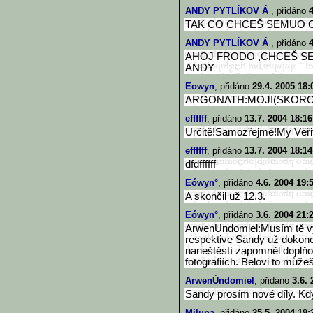
ANDY PYTLÍKOV Á
, přidáno
4
TAK CO CHCEŠ SEMUO C
ANDY PYTLÍKOV Á
, přidáno
4
AHOJ FRODO ,CHCEŠ SE
ANDY
Eowyn
, přidáno
29.4. 2005 18:
ARGONATH:MOJI(SKORO
effffff
, přidáno
13.7. 2004 18:16
Určitě!Samozřejmě!My Věř
effffff
, přidáno
13.7. 2004 18:14
dfdffffff
Eówyn°
, přidáno
4.6. 2004 19:
A skončil už 12.3.
Eówyn°
, přidáno
3.6. 2004 21:
ArwenUndomiel:Musím tě vyv
respektive Sandy už dokonce
naneštěstí zapomněl doplňo
fotografiích. Belovi to můžeš
ArwenÚndomiel
, přidáno
3.6. 
Sandy prosím nové díly. K
Miluna
, přidáno
25.5. 2004 19: