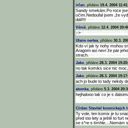
irčan
, přidáno
19.4. 2004 11:41
Sandy smekám.Po roce jse
očím.Nedoufal jsem ,že vyd
dál!!!!
Vénié
, přidáno
12.4. 2004 20:4
:->
Ulaire nertea
, přidáno
30.3. 20
Kdo ví jak ty nohy mohou s
Aragorn asi neví že pár jeh
strach.
Jako
, přidáno
28.3. 2004 19:20
no tak komiks sice nic moc,
Jako
, přidáno
28.3. 2004 19:17
ach jo bude to tady nekdy 
atomka
, přidáno
5.3. 2004 20:3
hejhalooo tak co je s dals
Círdan Stavitel kosmickejch l
Ty vole, ten komix je tu sna
před sto lety a ještě to furt 
se s*re s tímhle....Nemám s