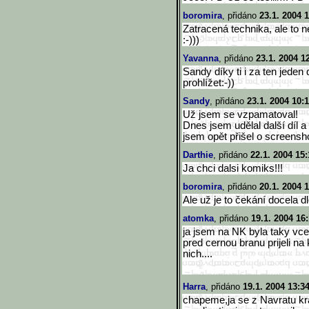
boromira
, přidáno
23.1. 2004 
Zatracená technika, ale to n
:-)))
Yavanna
, přidáno
23.1. 2004 1
Sandy díky ti i za ten jeden 
prohlížet:-))
Sandy
, přidáno
23.1. 2004 10:
Už jsem se vzpamatoval!
Dnes jsem udělal další díl a
jsem opět přišel o screensh
Darthie
, přidáno
22.1. 2004 15:
Ja chci dalsi komiks!!!
boromira
, přidáno
20.1. 2004 
Ale už je to čekání docela
atomka
, přidáno
19.1. 2004 16
ja jsem na NK byla taky vce
pred cernou branu prijeli na
nich....
Harra
, přidáno
19.1. 2004 13:3
chapeme,ja se z Navratu kr