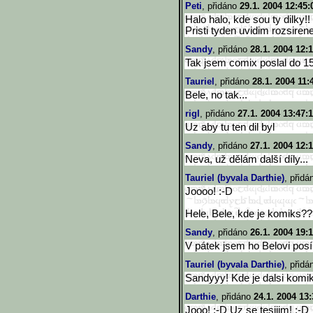
Peti
, přidáno
29.1. 2004 12:45:
Halo halo, kde sou ty dilky!! 
Pristi tyden uvidim rozsiren
Sandy
, přidáno
28.1. 2004 12:
Tak jsem comix poslal do 15
Tauriel
, přidáno
28.1. 2004 11:
Bele, no tak...
rigl
, přidáno
27.1. 2004 13:47:
Uz aby tu ten dil byl
Sandy
, přidáno
27.1. 2004 12:
Neva, už dělám další díly...
Tauriel (byvala Darthie)
, přid
Joooo! :-D
Hele, Bele, kde je komiks???
Sandy
, přidáno
26.1. 2004 19:
V pátek jsem ho Belovi posíl
Tauriel (byvala Darthie)
, přid
Sandyyy! Kde je dalsi komik
Darthie
, přidáno
24.1. 2004 13:
Jooo! :-D Uz se tesiiim! :-D