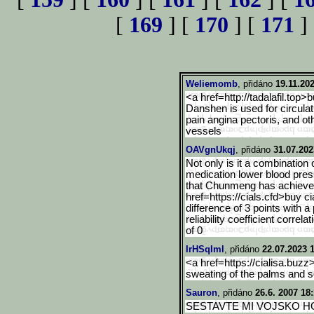
[
169
] [
170
] [
171
]
Weliemomb
, přidáno
19.11.20
<a href=http://tadalafil.top>b
Danshen is used for circulat
pain angina pectoris, and ot
vessels
OAVgnUkqj
, přidáno
31.07.202
Not only is it a combination
medication lower blood pressu
that Chunmeng has achieved
href=https://cials.cfd>buy ci
difference of 3 points with a
reliability coefficient corr
of 0
IrHSqIml
, přidáno
22.07.2023 1
<a href=https://cialisa.buzz
sweating of the palms and 
Sauron
, přidáno
26.6. 2007 18
SESTAVTE MI VOJSKO H