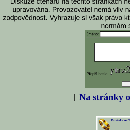
Diskuze čtenářů na těchto stránkách n
upravována. Provozovatel nemá vliv n
zodpovědnost. Vyhrazuje si však právo k
normám s
Jméno:
Přepiš heslo
[
Na stránky o
Pozvánka na T