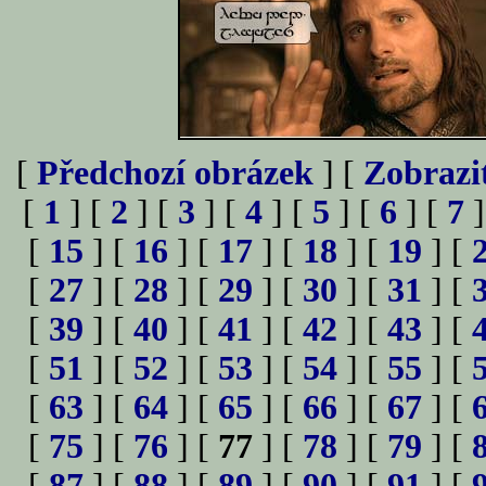
[
Předchozí obrázek
] [
Zobrazi
[
1
] [
2
] [
3
] [
4
] [
5
] [
6
] [
7
]
[
15
] [
16
] [
17
] [
18
] [
19
] [
[
27
] [
28
] [
29
] [
30
] [
31
] [
[
39
] [
40
] [
41
] [
42
] [
43
] [
[
51
] [
52
] [
53
] [
54
] [
55
] [
[
63
] [
64
] [
65
] [
66
] [
67
] [
[
75
] [
76
] [
77
] [
78
] [
79
] [
[
87
] [
88
] [
89
] [
90
] [
91
] [