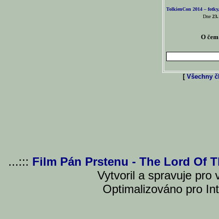
TolkienCon 2014 – fotky,
Dne
23.
O čem 
[
Všechny čl
...:::
Film Pán Prstenu - The Lord Of 
Vytvoril a spravuje pro
Optimalizováno pro Int