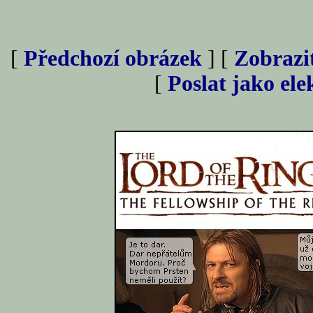
[
Předchozí obrázek
] [
Zobrazi
[
Poslat jako el