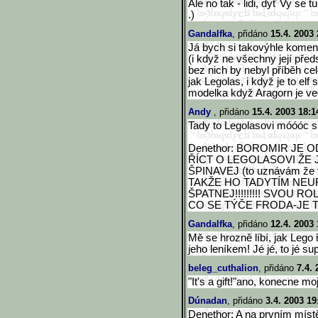
Ale no tak - lidi, dyť Vy se t
.)
Gandalfka
, přidáno
15.4. 2003 
Já bych si takovýhle komen
(i když ne všechny její před
bez nich by nebyl příběh cel
jak Legolas, i když je to el
modelka když Aragorn je ved
Andy
, přidáno
15.4. 2003 18:1
Tady to Legolasovi móóóc sluš
Denethor: BOROMIR JE ODP
ŘÍCT O LEGOLASOVI ŽE 
ŠPINAVEJ (to uznávám že troc
TAKŽE HO TADYTÍM NEURÁŽ
ŠPATNEJ!!!!!!!!! SVOU ROLI
CO SE TÝČE FRODA-JE TO DE
Gandalfka
, přidáno
12.4. 2003 
Mě se hrozně líbí, jak Lego ř
jeho leníkem! Jé jé, to jé su
beleg_cuthalion
, přidáno
7.4. 
"It's a gift!"ano, konecne mo
Dúnadan
, přidáno
3.4. 2003 19
Denethor: A na prvním míst