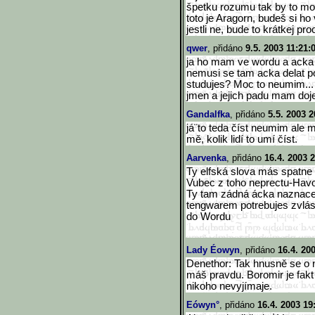
špetku rozumu tak by to mohl
toto je Aragorn, budeš si ho 
jestli ne, bude to krátkej pro
qwer
, přidáno
9.5. 2003 11:21:
ja ho mam ve wordu a acka 
nemusi se tam acka delat po
studujes? Moc to neumim...
jmen a jejich padu mam doj
Gandalfka
, přidáno
5.5. 2003 2
já¨to teda číst neumim ale 
mě, kolik lidí to umí číst.
Aarvenka
, přidáno
16.4. 2003 
Ty elfská slova más spatne
Vubec z toho neprectu-Hav
Ty tam zádná ácka naznacen
tengwarem potrebujes zvlás
do Wordu
Lady Éowyn
, přidáno
16.4. 20
Denethor: Tak hnusně se o n
máš pravdu. Boromir je fakt
nikoho nevyjímaje.
Eówyn°
, přidáno
16.4. 2003 19