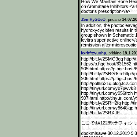
How We Maintain Bone Healt
on Aromatase Inhibitors <a 
doctor's prescription</a>
JSmHyGUeO
, přidáno
14.07.2
In addition, the photoclea
hydroxycyclofen results in t
group shown in Schematic 1 
levitra super active online<
remission after microscopic
kxrhfrzvuohp
, přidáno
18.1.20
http://bit.ly/2SMG3gq http:/
https://p.hgc.host/631562 htt
905.html https://p.hgc.host/
http://bit.ly/2SRGTso http://p
906.html https://p.hgc.host/
http://polllilo21q.blog.fc2.co
m
http://tinyurl.com/yb7pwvk3 
http://tinyurl.com/y956frzh ht
907.html http://tinyurl.com/
http://bit.ly/2SRH2fq http://
http://tinyurl.com/y9648jqp 
http://bit.ly/2SRXtIF
ここで&
#12289;ラフィ
;ク
dpokmlsawe 30.12.2019 9: