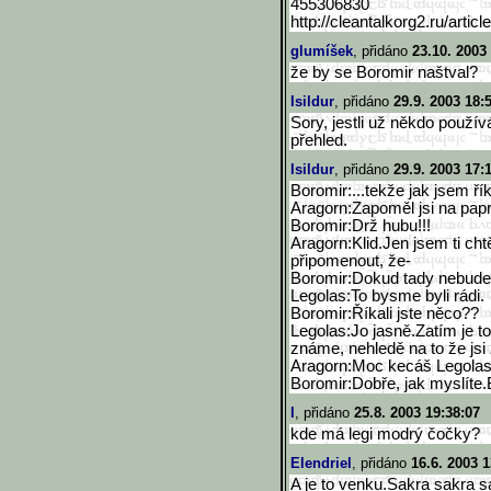
455306830
http://cleantalkorg2.ru/a
rticle
glumíšek
, přidáno
23.10. 2003
že by se Boromir naštval?
Isildur
, přidáno
29.9. 2003 18:
Sory, jestli už někdo použí
přehled.
Isildur
, přidáno
29.9. 2003 17:
Boromir:...tekže jak jsem ř
Aragorn:Zapoměl jsi na papr
Boromir:Drž hubu!!!
Aragorn:Klid.Jen jsem ti cht
připomenout, že-
Boromir:Dokud tady nebude 
Legolas:To bysme byli rádi.
Boromir:Říkali jste něco??
Legolas:Jo jasně.Zatím je t
známe, nehledě na to že js
Aragorn:Moc kecáš Legolas.
Boromir:Dobře, jak myslíte.B
l
, přidáno
25.8. 2003 19:38:07
kde má legi modrý čočky?
Elendriel
, přidáno
16.6. 2003 1
A je to venku.Sakra sakra sa