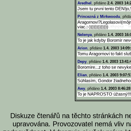
Aredhel
, přidáno
2.4. 2003 14:
Jsem tu prvni tento DEN!jo
Princezná z Mirkwoodu
, přid
Aragornovi?Legolasovi(môjm
viac.:-)))))))))))))
Nelenya
, přidáno
1.4. 2003 16:
To je jak kdyby Boromir neve
Arion
, přidáno
1.4. 2003 14:09
Tomu Aragornovi to fakt sluší!!
Depy
, přidáno
1.4. 2003 13:41:
Boromire...z toho se nevyk
Elian
, přidáno
1.4. 2003 9:07:5
Súhlasím, Gondor žiadneho 
Awy
, přidáno
1.4. 2003 8:46:28
To je NAPROSTO úžasný!!! Á
Diskuze čtenářů na těchto stránkách n
upravována. Provozovatel nemá vliv n