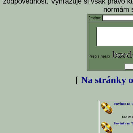
zodpovědnost. Vyhrazuje si však právo k
normám s
Jméno:
Přepiš heslo
[
Na stránky o
Pozvánka na T
Dne
09.1
Pozvánka na T