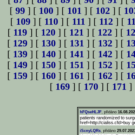
[
99
] [
100
] [
101
] [
102
] [
10
[
109
] [
110
] [
111
] [
112
] [
1
[
119
] [
120
] [
121
] [
122
] [
1
[
129
] [
130
] [
131
] [
132
] [
1
[
139
] [
140
] [
141
] [
142
] [
1
[
149
] [
150
] [
151
] [
152
] [
1
[
159
] [
160
] [
161
] [
162
] [
1
[
169
] [
170
] [
171
]
hFQseHLJF
, přidáno
16.08.202
patients randomized to surg
href=http://cialiss.cfd>buy g
iScnyLQRs
, přidáno
29.07.202