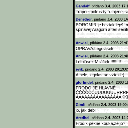
Gandalf
, přidáno
3.4. 2003 17:
Trapnej pokus ty "utajenej s
Denethor
, přidáno
3.4. 2003 14
BOROMIR je beztak lepší než
špinavej Aragorn a ten senil
Anwiel
, přidáno
2.4. 2003 21:4
OPRAVA:Legolásek
Anwiel
, přidáno
2.4. 2003 21:4
Lefolásek Miláček!!!!!!!!!!
evik
, přidáno
2.4. 2003 20:19:0
A hele, legolas se vztekl :)
glorfindel
, přidáno
2.4. 2003 1
FRODO JE HLAVNĚ
ČČČČČČUUUUUUURRR
ÁÁÁÁÁÁÁÁÁÁÁÁÁÁÁÁKK
Gimli
, přidáno
2.4. 2003 19:00
jo, jak debil
Aredhel
, přidáno
2.4. 2003 14:
Frodík pěkně kouká,že jo?