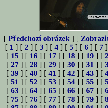
[
Předchozí obrázek
] [
Zobrazi
[
1
] [
2
] [
3
] [
4
] [
5
] [
6
] [
7
]
[
15
] [
16
] [
17
] [
18
] [
19
] [
[
27
] [
28
] [
29
] [
30
] [
31
] [
[
39
] [
40
] [
41
] [
42
] [
43
] [
[
51
] [
52
] [
53
] [
54
] [
55
] [
[
63
] [
64
] [
65
] [
66
] [
67
] [
[
75
] [
76
] [
77
] [
78
] [
79
] [
[
87
] [
88
] [
89
] [
90
] [
91
] [