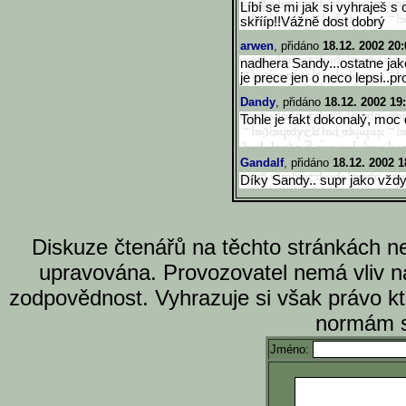
Líbí se mi jak si vyhraješ 
skřííp!!Vážně dost dobrý
arwen
, přidáno
18.12. 2002 20:
nadhera Sandy...ostatne jak
je prece jen o neco lepsi..pr
Dandy
, přidáno
18.12. 2002 19
Tohle je fakt dokonalý, moc
Gandalf
, přidáno
18.12. 2002 1
Díky Sandy.. supr jako vždy 
Diskuze čtenářů na těchto stránkách n
upravována. Provozovatel nemá vliv n
zodpovědnost. Vyhrazuje si však právo k
normám s
Jméno: