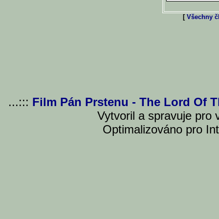
[
Všechny čl
...:::
Film Pán Prstenu - The Lord Of 
Vytvoril a spravuje pro
Optimalizováno pro Int