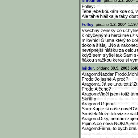
Nifredilien
, přidáno
3.2. 2004 
Folley:
Tebe jebe koukám kde co, vi
Ale tahle hláška je taky dost
Folley
, přidáno
1.2. 2004 1:59:
Všechny ženský co úchylně
k obyčejnýmu herci mě už v
milovníci Gluma který to do
dokola šišlaj...No a nakone
nevtipnější hlášku za celou t
když sem slyšel tak Sam skol
ňákou sračkou kerou si vym
Isildur
, přidáno
30.9. 2003 6:4
Aragorn:Nazdar Frodo.Mohl
Frodo:Jo jasně.A proč?
Aragorn:,,Já se...no..totiž"Zt
Frodo:A čeho?
Aragorn:Viděl jsem totiž ta
Skřííííp
Aragorn:Už jdou!
Sam:Kupte si naše novéDVD.
Smíšek:Nové televize značk
Aragorn:Díky, nemám záje
Pipin:A co nová NOKIA jen 
Aragorn:Fíííha, to bych bral.