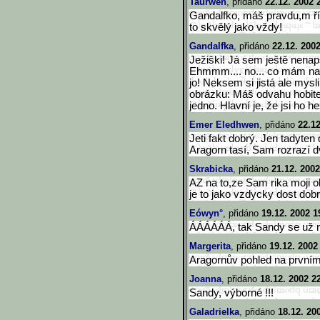
Taurwen
, přidáno
22.12. 2002 
Gandalfko, máš pravdu,m řík
to skvělý jako vždy!
Gandalfka
, přidáno
22.12. 200
Ježiški! Já sem ještě nenap
Ehmmm.... no... co mám nap
jo! Neksem si jistá ale mys
obrázku: Máš odvahu hobite. 
jedno. Hlavní je, že jsi ho h
Emer Eledhwen
, přidáno
22.12
Jeti fakt dobrý. Jen tadyten
Aragorn tasí, Sam rozrazí d
Skrabicka
, přidáno
21.12. 2002
AZ na to,ze Sam rika moji o
je to jako vzdycky dost dobr
Eówyn°
, přidáno
19.12. 2002 1
ÁÁÁÁÁÁ, tak Sandy se už ne
Margerita
, přidáno
19.12. 2002
Aragornův pohled na prvním 
Joanna
, přidáno
18.12. 2002 2
Sandy, výborné !!!
Galadrielka
, přidáno
18.12. 20