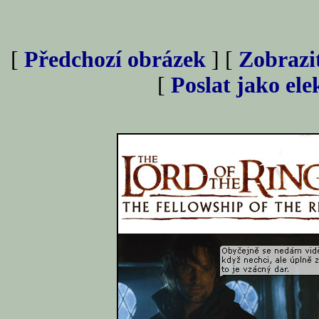
[
Předchozí obrázek
] [
Zobrazi
[
Poslat jako el