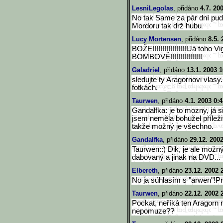
LesniLegolas
, přidáno
4.7. 20
No tak Same za pár dní p
Mordoru tak drž hubu
Lucy Mortensen
, přidáno
8.5. 
BOŽE!!!!!!!!!!!!!!!!!!Já toho
BOMBOVĚ!!!!!!!!!!!!!!!!
Galadriel
, přidáno
13.1. 2003 1
sledujte ty Aragornovi vlasy
fotkách.
Taurwen
, přidáno
4.1. 2003 0:
Gandalfka: je to mozny, já 
jsem neměla bohužel příleži
takže možný je všechno.
Gandalfka
, přidáno
29.12. 200
Taurwen::) Dik, je ale možný,
dabovaný a jinak na DVD...
Elbereth
, přidáno
23.12. 2002 
No ja súhlasím s "arwen"!Pro
Taurwen
, přidáno
22.12. 2002 
Pockat, neříká ten Aragorn n
nepomuze??