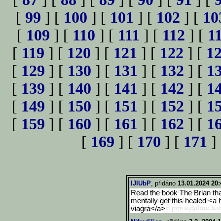
[
99
] [
100
] [
101
] [
102
] [
10
[
109
] [
110
] [
111
] [
112
] [
1
[
119
] [
120
] [
121
] [
122
] [
1
[
129
] [
130
] [
131
] [
132
] [
1
[
139
] [
140
] [
141
] [
142
] [
1
[
149
] [
150
] [
151
] [
152
] [
1
[
159
] [
160
] [
161
] [
162
] [
1
[
169
] [
170
] [
171
]
lJIUbP
, přidáno
13.01.2024 20:
Read the book The Brian th
mentally get this healed <a 
viagra</a>