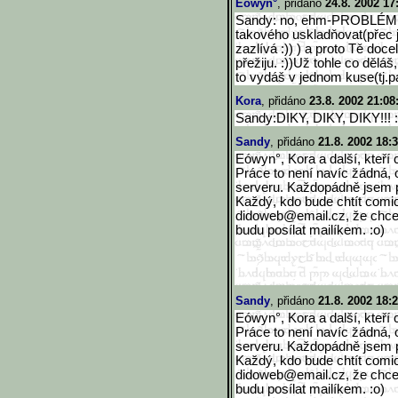
Eówyn°
, přidáno
24.8. 2002 17
Sandy: no, ehm-PROBLÉM. J
takového uskladňovat(přec j
zazlívá :)) ) a proto Tě doce
přežiju. :))Už tohle co děláš
to vydáš v jednom kuse(tj.pa
Kora
, přidáno
23.8. 2002 21:08
Sandy:DIKY, DIKY, DIKY!!! 
Sandy
, přidáno
21.8. 2002 18:
Eówyn°, Kora a další, kteří 
Práce to není navíc žádná, o
serveru. Každopádně jsem p
Každý, kdo bude chtít comi
didoweb@email.cz, že chce
budu posílat mailíkem. :o)
Sandy
, přidáno
21.8. 2002 18:
Eówyn°, Kora a další, kteří 
Práce to není navíc žádná, o
serveru. Každopádně jsem p
Každý, kdo bude chtít comi
didoweb@email.cz, že chce
budu posílat mailíkem. :o)