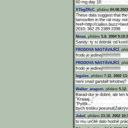
60 mg day 10
XTbgZRzC
, přidáno
04.08.2023
These data suggest that the
tamoxifen in the rat may no
href=http://cialiss.buzz>be
s
2010; 362 25 2389 2398
Ninas
, přidáno
5.8. 2004 9:19:
Sandy: ty si dobrák od kosti:
FRODOVA NASTÁVAJÍCÍ
, při
frodo je jedinej!!!!!!!!!!!!!!!!
FRODOVA NASTÁVAJÍCÍ
, při
frodo je jedinej!!!!!!!!!!!!!!!!
legoles
, přidáno
7.12. 2002 13
neni snad gandalf tehotnej?
Walker_aragorn
, přidáno
5.12.
Barad-dur je dobré, ale ten t
"Kraaaj..."
"Pytlík..."
bych trošku posunul(Zakrýv
Jukol
, přidáno
23.10. 2002 10:
to mu určitě dalo hodně prá