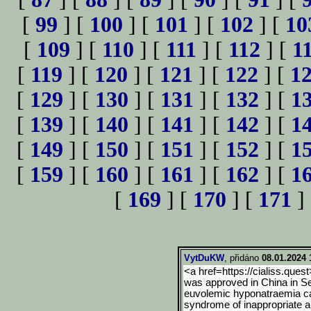
[
99
] [
100
] [
101
] [
102
] [
10
[
109
] [
110
] [
111
] [
112
] [
1
[
119
] [
120
] [
121
] [
122
] [
1
[
129
] [
130
] [
131
] [
132
] [
1
[
139
] [
140
] [
141
] [
142
] [
1
[
149
] [
150
] [
151
] [
152
] [
1
[
159
] [
160
] [
161
] [
162
] [
1
[
169
] [
170
] [
171
]
VytDuKW
, přidáno
08.01.2024 
<a href=https://cialiss.quest
was approved in China in S
euvolemic hyponatraemia caus
syndrome of inappropriate a