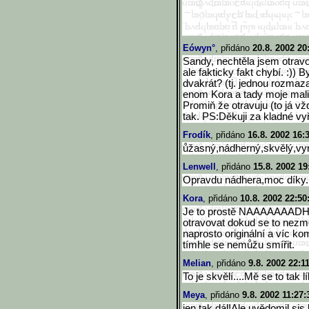
Eówyn°
, přidáno
20.8. 2002 20
Sandy, nechtěla jsem otravo
ale fakticky fakt chybí. :)) B
dvakrát? (tj. jednou rozmaz
enom Kora a tady moje mali
Promiň že otravuju (to já vž
tak. PS:Děkuji za kladné vyř
Frodík
, přidáno
16.8. 2002 16:
ůžasný,nádherný,skvělý,vyn
Lenwell
, přidáno
15.8. 2002 19
Opravdu nádhera,moc díky. A 
Kora
, přidáno
10.8. 2002 22:50
Je to prostě NAAAAAAADHER
otravovat dokud se to nezmě
naprosto originální a víc ko
tímhle se nemůžu smířit.
Melian
, přidáno
9.8. 2002 22:1
To je skvělí....Mě se to tak líbííí
Meya
, přidáno
9.8. 2002 11:27:
jen tak dál!Ale uvědomil sis