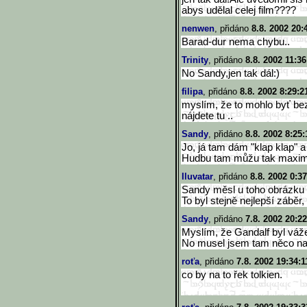
abys udělal celej film????
nenwen
, přidáno
8.8. 2002 20:
Barad-dur nema chybu..
Trinity
, přidáno
8.8. 2002 11:36
No Sandy,jen tak dál:)
filipa
, přidáno
8.8. 2002 8:29:2
myslím, že to mohlo byť bez
nájdete tu ..
Sandy
, přidáno
8.8. 2002 8:25:
Jo, já tam dám "klap klap" a 
Hudbu tam můžu tak maximál
Iluvatar
, přidáno
8.8. 2002 0:3
Sandy měsl u toho obrázku D
To byl stejně nejlepší záb
Sandy
, přidáno
7.8. 2002 20:22
Myslím, že Gandalf byl váž
No musel jsem tam něco napsa
roťa
, přidáno
7.8. 2002 19:34:1
co by na to řek tolkien.