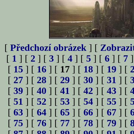
[
Předchozí obrázek
] [
Zobrazi
[
1
] [
2
] [
3
] [
4
] [
5
] [
6
] [
7
]
[
15
] [
16
] [
17
] [
18
] [
19
] [
[
27
] [
28
] [
29
] [
30
] [
31
] [
[
39
] [
40
] [
41
] [
42
] [
43
] [
[
51
] [
52
] [
53
] [
54
] [
55
] [
[
63
] [
64
] [
65
] [
66
] [
67
] [
[
75
] [
76
] [
77
] [
78
] [
79
] [
[
87
] [
88
] [
89
] [
90
] [
91
] [