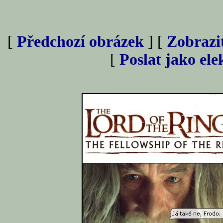
[
Předchozí obrázek
] [
Zobrazi
[
Poslat jako el