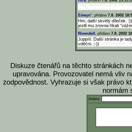
roťa
, přidáno
7.8. 2002 19:33:3
Eówyn°
, přidáno
7.8. 2002 18:
Hm, další skvělý díleček. :))
jestli mu zrovna říkali ''váže
Rivendell
, přidáno
7.8. 2002 1
Juppííí. Další stránka je ta
vděční. ;-))
Diskuze čtenářů na těchto stránkách n
upravována. Provozovatel nemá vliv n
zodpovědnost. Vyhrazuje si však právo k
normám s
Jméno: