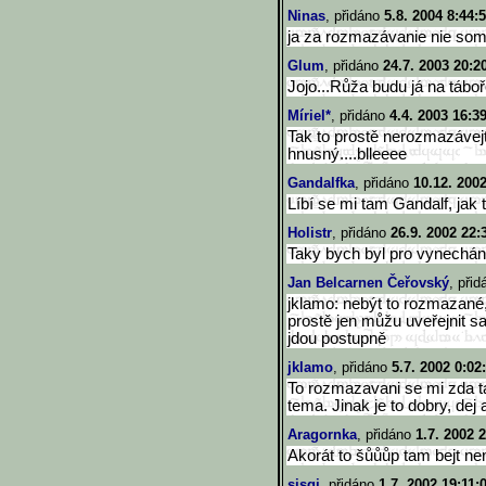
Ninas
, přidáno
5.8. 2004 8:44:
ja za rozmazávanie nie som,
Glum
, přidáno
24.7. 2003 20:2
Jojo...Růža budu já na tábo
Míriel*
, přidáno
4.4. 2003 16:3
Tak to prostě nerozmazávejt
hnusný....blleeee
Gandalfka
, přidáno
10.12. 200
Líbí se mi tam Gandalf, jak 
Holistr
, přidáno
26.9. 2002 22:
Taky bych byl pro vynechán
Jan Belcarnen Čeřovský
, při
jklamo: nebýt to rozmazané, 
prostě jen můžu uveřejnit s
jdou postupně
jklamo
, přidáno
5.7. 2002 0:02
To rozmazavani se mi zda tak
tema. Jinak je to dobry, dej
Aragornka
, přidáno
1.7. 2002 
Akorát to šůůůp tam bejt ne
sisqi
, přidáno
1.7. 2002 19:11: