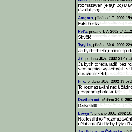
rozmazavani je fajn..:o) Da
tak dal...:o)
Aragorn
, přidáno
1.7. 2002 15:
Fakt hezky.
Péťa
, přidáno
1.7. 2002 14:11:
Skvělé!
Tytylka
, přidáno
30.6. 2002 22:
Já bych chtěla jen moc podě
ZY
, přidáno
30.6. 2002 21:47:1
Já bych to teda radši bez r
sem se sice vyjadřoval, že
opravdu oželel.
Fire
, přidáno
30.6. 2002 19:57:
To rozmazávání nedá žádnou 
programu photo suite.
Devilish cat
, přidáno
30.6. 200
Další díl!!!!
Eówyn°
, přidáno
30.6. 2002 18
No, jestli ti to ´´rozmazává
dělat a další díly by byly dří
Jan Belcarnen Čeřovský
, při