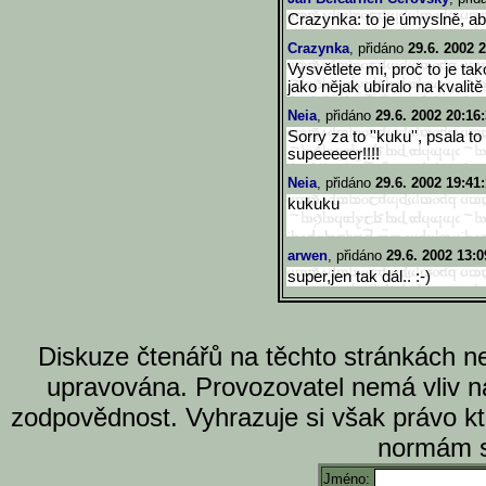
Crazynka: to je úmyslně, ab
Crazynka
, přidáno
29.6. 2002 
Vysvětlete mi, proč to je t
jako nějak ubíralo na kvalitě 
Neia
, přidáno
29.6. 2002 20:16
Sorry za to ''kuku'', psala to
supeeeeer!!!!
Neia
, přidáno
29.6. 2002 19:41
kukuku
arwen
, přidáno
29.6. 2002 13:0
super,jen tak dál.. :-)
Diskuze čtenářů na těchto stránkách n
upravována. Provozovatel nemá vliv n
zodpovědnost. Vyhrazuje si však právo k
normám s
Jméno: