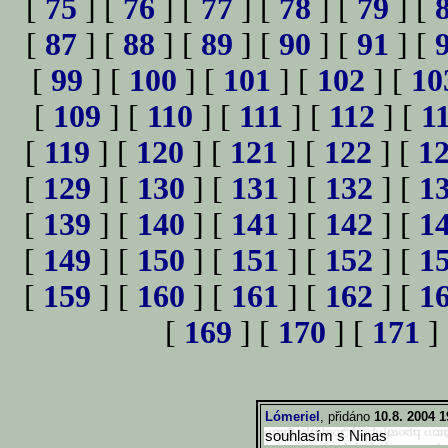
[
75
] [
76
] [
77
] [
78
] [
79
] [
[
87
] [
88
] [
89
] [
90
] [
91
] [
[
99
] [
100
] [
101
] [
102
] [
10
[
109
] [
110
] [
111
] [
112
] [
1
[
119
] [
120
] [
121
] [
122
] [
1
[
129
] [
130
] [
131
] [
132
] [
1
[
139
] [
140
] [
141
] [
142
] [
1
[
149
] [
150
] [
151
] [
152
] [
1
[
159
] [
160
] [
161
] [
162
] [
1
[
169
] [
170
] [
171
]
Lómeriel
, přidáno
10.8. 2004 1
souhlasím s Ninas