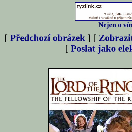
Nejen o vín
[
Předchozí obrázek
] [
Zobrazi
[
Poslat jako el