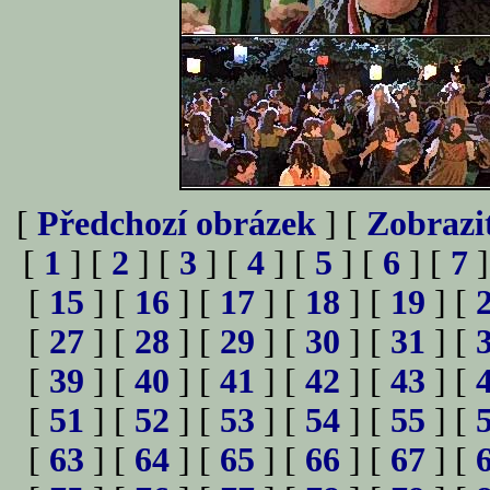
[
Předchozí obrázek
] [
Zobrazi
[
1
] [
2
] [
3
] [
4
] [
5
] [
6
] [
7
]
[
15
] [
16
] [
17
] [
18
] [
19
] [
[
27
] [
28
] [
29
] [
30
] [
31
] [
[
39
] [
40
] [
41
] [
42
] [
43
] [
[
51
] [
52
] [
53
] [
54
] [
55
] [
[
63
] [
64
] [
65
] [
66
] [
67
] [