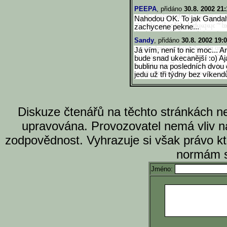
PEEPA
, přidáno
30.8. 2002 21:
Nahodou OK. To jak Gandalf 
zachycene pekne...
Sandy
, přidáno
30.8. 2002 19:
Já vím, není to nic moc... An
bude snad ukecanější :o) A
bublinu na posledních dvou 
jedu už tři týdny bez víkend
Diskuze čtenářů na těchto stránkách n
upravována. Provozovatel nemá vliv n
zodpovědnost. Vyhrazuje si však právo k
normám s
Jméno: