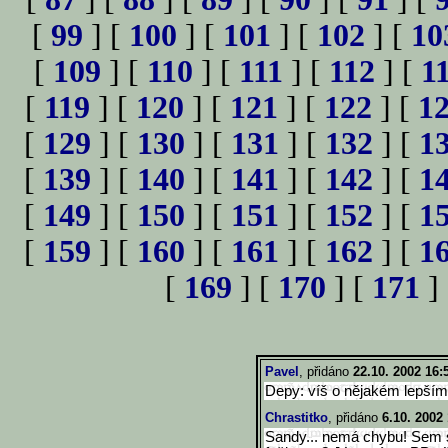
[
99
] [
100
] [
101
] [
102
] [
10
[
109
] [
110
] [
111
] [
112
] [
1
[
119
] [
120
] [
121
] [
122
] [
1
[
129
] [
130
] [
131
] [
132
] [
1
[
139
] [
140
] [
141
] [
142
] [
1
[
149
] [
150
] [
151
] [
152
] [
1
[
159
] [
160
] [
161
] [
162
] [
1
[
169
] [
170
] [
171
]
Pavel
, přidáno
22.10. 2002 16:
Depy: víš o nějakém lepším?
Chrastitko
, přidáno
6.10. 2002 
Sandy... nemá chybu! Sem s 