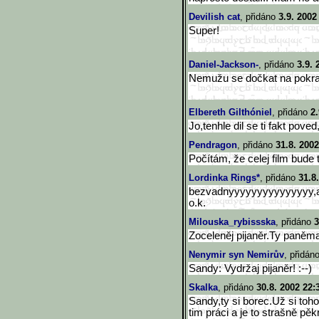
Devilish cat
, přidáno
3.9. 2002
Super!
Daniel-Jackson-
, přidáno
3.9. 
Nemužu se dočkat na pokr
Elbereth Gilthóniel
, přidáno
2.
Jo,tenhle dil se ti fakt pove
Pendragon
, přidáno
31.8. 2002
Počítám, že celej film bude t
Lordinka Rings*
, přidáno
31.8
bezvadnyyyyyyyyyyyyyyy,a n
o.k.
Milouska_rybissska
, přidáno
3
Zoceleněj pijaněr.Ty paněma
Nenymir syn Nemirův
, přidán
Sandy: Vydržaj pijaněr! :--)
Skalka
, přidáno
30.8. 2002 22:
Sandy,ty si borec.Už si toho
tim práci a je to strašně p