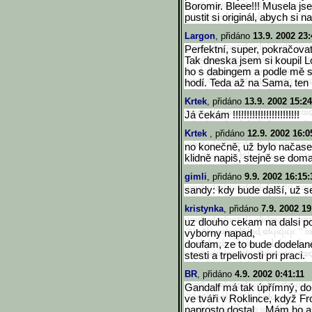
Boromir. Bleee!!! Musela js
pustit si originál, abych si n
Largon
, přidáno
13.9. 2002 23:
Perfektní, super, pokračovat
Tak dneska jsem si koupil L
ho s dabingem a podle mě s
hodí. Teda až na Sama, ten 
Krtek
, přidáno
13.9. 2002 15:24
Já čekám !!!!!!!!!!!!!!!!!!!!!!!!
Krtek
, přidáno
12.9. 2002 16:0
no konečně, už bylo načase.
klidně napiš, stejně se dom
gimli
, přidáno
9.9. 2002 16:15:
sandy: kdy bude další, už 
kristynka
, přidáno
7.9. 2002 19
uz dlouho cekam na dalsi po
vyborny napad,
doufam, ze to bude dodelan
stesti a trpelivosti pri praci.
BR
, přidáno
4.9. 2002 0:41:11
Gandalf má tak úpřímný, dob
ve tváři v Roklince, když F
naprosto dostal... Mám ho a