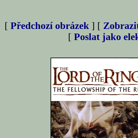
[
Předchozí obrázek
] [
Zobrazi
[
Poslat jako el