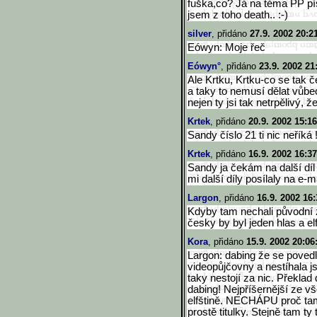
fuška,co? Já na téma PP pí
jsem z toho death.. :-)
silver
, přidáno
27.9. 2002 20:2
Eówyn: Moje řeč
Eówyn°
, přidáno
23.9. 2002 21
Ale Krtku, Krtku-co se tak 
a taky to nemusí dělat vůbe
nejen ty jsi tak netrpělivý, ž
Krtek
, přidáno
20.9. 2002 15:16
Sandy číslo 21 ti nic neříká !!
Krtek
, přidáno
16.9. 2002 16:37
Sandy ja čekám na další díl
mi další díly posílaly na e-
Largon
, přidáno
16.9. 2002 16:
Kdyby tam nechali původní zn
česky by byl jeden hlas a elf
Kora
, přidáno
15.9. 2002 20:06
Largon: dabing že se povedl?
videopůjčovny a nestíhala j
taky nestojí za nic. Překlad 
dabing! Nejpříšernější ze v
elfštině. NECHÁPU proč tam
prostě titulky. Stejně tam ty 