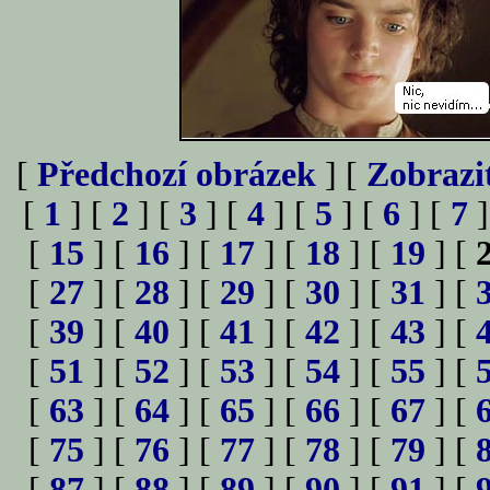
[
Předchozí obrázek
] [
Zobrazi
[
1
] [
2
] [
3
] [
4
] [
5
] [
6
] [
7
]
[
15
] [
16
] [
17
] [
18
] [
19
] [
[
27
] [
28
] [
29
] [
30
] [
31
] [
[
39
] [
40
] [
41
] [
42
] [
43
] [
[
51
] [
52
] [
53
] [
54
] [
55
] [
[
63
] [
64
] [
65
] [
66
] [
67
] [
[
75
] [
76
] [
77
] [
78
] [
79
] [
[
87
] [
88
] [
89
] [
90
] [
91
] [