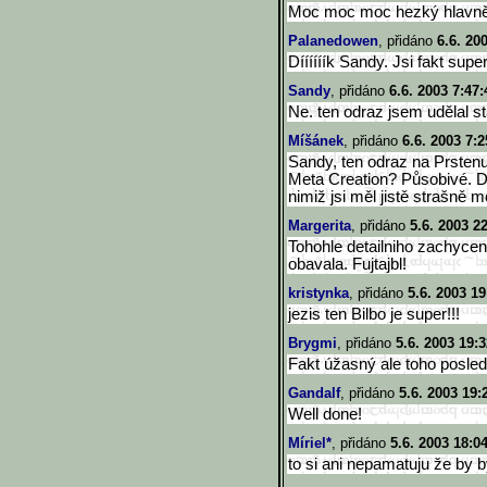
Moc moc moc hezký hlavně t
Palanedowen
, přidáno
6.6. 20
Díííííík Sandy. Jsi fakt super!
Sandy
, přidáno
6.6. 2003 7:47:
Ne. ten odraz jsem udělal st
Míšánek
, přidáno
6.6. 2003 7:2
Sandy, ten odraz na Prstenu 
Meta Creation? Působivé. Dí
nimiž jsi měl jistě strašně 
Margerita
, přidáno
5.6. 2003 2
Tohohle detailniho zachyce
obavala. Fujtajbl!
kristynka
, přidáno
5.6. 2003 19
jezis ten Bilbo je super!!!
Brygmi
, přidáno
5.6. 2003 19:3
Fakt úžasný ale toho posledn
Gandalf
, přidáno
5.6. 2003 19:
Well done!
Míriel*
, přidáno
5.6. 2003 18:0
to si ani nepamatuju že by by