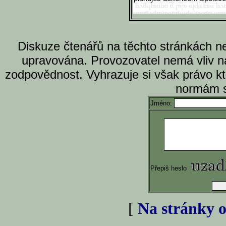
Diskuze čtenářů na těchto stránkách n
upravována. Provozovatel nemá vliv n
zodpovědnost. Vyhrazuje si však právo k
normám s
Jméno:
Přepiš heslo
[
Na stránky o