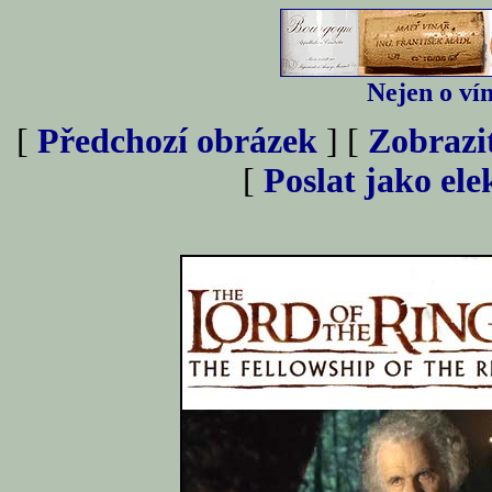
Nejen o vín
[
Předchozí obrázek
] [
Zobrazi
[
Poslat jako el