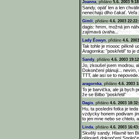
Joanna
, přidáno
5.6. 2003 9:18
Sandy, opäť len a len chvál
nenechajú dlho čakať. Veľa 
Gimli
, přidáno
4.6. 2003 22:22
dagis: hmm, možná jen náhod
zajímavá úvaha...
Lady Éowyn
, přidáno
4.6. 200
Tak tohle je moooc pěkně ud
Aragornka: "poskřetil" to je
Sandy
, přidáno
4.6. 2003 19:12
Jo, zkoušel jsem modrou, ale
Dokončení plánuji... nevím,
TTT, ale asi se to nepovede.
aragornka
, přidáno
4.6. 2003 1
To je barvička, ale já bych
že se Bilbo "poskřetil"
Dagis
, přidáno
4.6. 2003 18:32
Hu, ta posledni fotka je ted
vzdycky honem podivam jinam
to jen mne nebo se chtelo, 
Linda
, přidáno
4.6. 2003 16:43
Skvělý sandy. Hlavně ten 
plánuješ dokončení Společen