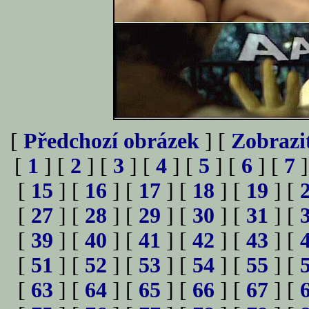
[
Předchozí obrázek
] [
Zobrazi
[
1
] [
2
] [
3
] [
4
] [
5
] [
6
] [
7
]
[
15
] [
16
] [
17
] [
18
] [
19
] [
[
27
] [
28
] [
29
] [
30
] [
31
] [
[
39
] [
40
] [
41
] [
42
] [
43
] [
[
51
] [
52
] [
53
] [
54
] [
55
] [
[
63
] [
64
] [
65
] [
66
] [
67
] [