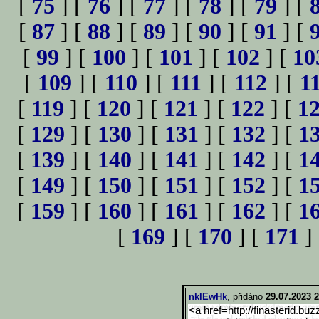
[
75
] [
76
] [
77
] [
78
] [
79
] [
[
87
] [
88
] [
89
] [
90
] [
91
] [
[
99
] [
100
] [
101
] [
102
] [
10
[
109
] [
110
] [
111
] [
112
] [
1
[
119
] [
120
] [
121
] [
122
] [
1
[
129
] [
130
] [
131
] [
132
] [
1
[
139
] [
140
] [
141
] [
142
] [
1
[
149
] [
150
] [
151
] [
152
] [
1
[
159
] [
160
] [
161
] [
162
] [
1
[
169
] [
170
] [
171
]
nklEwHk
, přidáno
29.07.2023 2
<a href=http://finasterid.buz