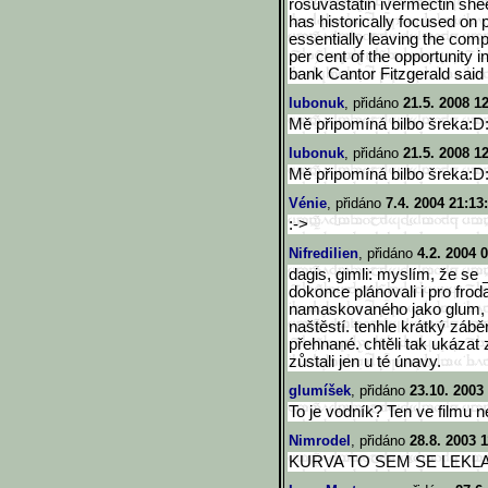
rosuvastatin ivermectin she
has historically focused on
essentially leaving the com
per cent of the opportunity 
bank Cantor Fitzgerald said 
lubonuk
, přidáno
21.5. 2008 1
Mě připomíná bilbo šreka:
lubonuk
, přidáno
21.5. 2008 1
Mě připomíná bilbo šreka:
Vénie
, přidáno
7.4. 2004 21:13
:->
Nifredilien
, přidáno
4.2. 2004 
dagis, gimli: myslím, že se
dokonce plánovali i pro frod
namaskovaného jako glum, fu
naštěstí. tenhle krátký záběr
přehnané. chtěli tak ukázat
zůstali jen u té únavy.
glumíšek
, přidáno
23.10. 2003
To je vodník? Ten ve filmu 
Nimrodel
, přidáno
28.8. 2003 1
KURVA TO SEM SE LEKLA!!