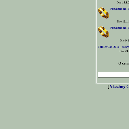
Dne
18.1.
Pozvánka na T
Dne
12.11
Pozvánka na T
Dne
9.1
TolkienCon 2014 – fotky,
Dne
23.
O čem 
[
Všechny čl