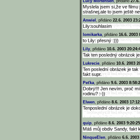
Lucy Mortensen
, přidáno
27.6
Myslela jsem si,že ve filmu 
strašnej,ale to jsem ještě ne
Anwiel
, přidáno
22.6. 2003 23:
Lily:souhlasim
lomikarka
, přidáno
16.6. 2003 
to Lily: přesný :)))
Lily
, přidáno
10.6. 2003 20:24:
Tak ten posledný obrázok je b
Lukrecie
, přidáno
10.6. 2003 2
Ten poslední obrázek je tak 
fakt supr.
Peťka
, přidáno
9.6. 2003 8:58:
Dobrý!!! Jen nevím, proč m
rodinu? :-))
Elwen
, přidáno
8.6. 2003 17:12
Tenposlední obrázek je dokon
quip
, přidáno
8.6. 2003 9:20:25
Máš můj obdiv Sandy, fakt k
NinqueElen
, přidáno
6.6. 2003