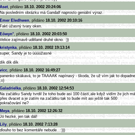
Aset
, přidáno
18.10. 2002 20:24:06
Na posledním obrázku má Gandalf naprosto geniální výraz.
Emer Eledhwen
, přidáno
18.10. 2002 20:10:16
Fakt úžasný tvary oken.
Eówyn°
, přidáno
18.10. 2002 20:03:50
Velice zajímavě udělané druhé okno. :))
kristynka
, přidáno
18.10. 2002 19:13:14
super, Sandy je to úúúúžasné
dík dík dík
vicc
, přidáno
18.10. 2002 16:49:27
panenko skákavá, to je TAAAAK napínavý - škoda, že už vím jak to dopadn
;o)
Galadrielka
, přidáno
18.10. 2002 12:54:53
Na začátku Sandy tvrdil že toho bude asi 100 částí,ale když vidím že jich m
přes dvacet a je zatím na začátku tak to bude mít asi ještě tak 500
pokračování ne?
Meya
, přidáno
18.10. 2002 12:26:32
Jó hezké, jen tak dál!
Lily
, přidáno
18.10. 2002 7:13:28
dlouho to bez komentáře nebude...:)))