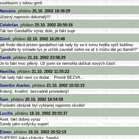
souhlasim s tebou gimli
Namárie
, přidáno
26.10. 2002 18:38:29
úžasný,naprosto dokonalý!!!
Celebrían
, přidáno
25.10. 2002 20:50:18
Tak ten Gandalfův výraz dole, je fakt supr
Gimli
, přidáno
22.10. 2002 16:20:48
jak frodo dává prsten gandalfovi tak tady by se k tomu hodila spíš bublina:
"gandalfe ty smrade tys je určitě zavolal! sehni se ať ti můžu dát po tlamě!!!"
Sardë
, přidáno
21.10. 2002 23:58:29
Je to fakt moc pěkný. Už jsem se nemohla dočkat nových částí.
Hanička
, přidáno
21.10. 2002 11:55:22
Tak tady fakt není co dodat... Prostě BEZVA...
Gwirtlin Aiarlen
, přidáno
21.10. 2002 10:52:19
Krásný, kvalitní, bezvadně provedený!
Sam
, přidáno
20.10. 2002 18:54:59
Poslední obrázek byl vybranej naprosto skvěle!
Lucille
, přidáno
18.10. 2002 20:55:37
Aset: fakt dobrej vyraz
Sandy jako vzdycky super!
Elwen
, přidáno
18.10. 2002 20:52:19
SUPER!!! (jako vždycky, Sandy)