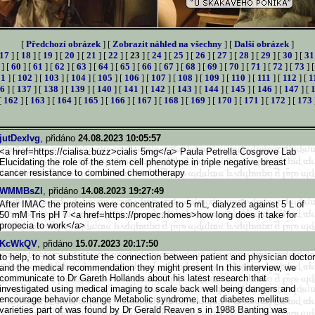
[
Předchozí obrázek
] [
Zobrazit náhled na všechny
] [
Další obrázek
]
17
] [
18
] [
19
] [
20
] [
21
] [
22
] [
23
] [
24
] [
25
] [
26
] [
27
] [
28
] [
29
] [
30
] [
31
] [
60
] [
61
] [
62
] [
63
] [
64
] [
65
] [
66
] [
67
] [
68
] [
69
] [
70
] [
71
] [
72
] [
73
] 
01
] [
102
] [
103
] [
104
] [
105
] [
106
] [
107
] [
108
] [
109
] [
110
] [
111
] [
112
] [
1
6
] [
137
] [
138
] [
139
] [
140
] [
141
] [
142
] [
143
] [
144
] [
145
] [
146
] [
147
] [
[
162
] [
163
] [
164
] [
165
] [
166
] [
167
] [
168
] [
169
] [
170
] [
171
] [
172
] [
173
jutDexIvg
, přidáno
24.08.2023 10:05:57
<a href=https://cialisa.buzz>c
ialis 5mg</a> Paula Petrella Cosgrove Lab
Elucidating the role of the stem cell phenotype in triple negative breast
cancer resistance to combined chemotherapy
WMMBsZl
, přidáno
14.08.2023 19:27:49
After IMAC the proteins were concentrated to 5 mL, dialyzed against 5 L of
50 mM Tris pH 7 <a href=https://propec.homes>h
ow long does it take for
propecia to work</a>
KcWkQV
, přidáno
15.07.2023 20:17:50
to help, to not substitute the connection between patient and physician doctor
and the medical recommendation they might present In this interview, we
communicate to Dr Gareth Hollands about his latest research that
investigated using medical imaging to scale back well being dangers and
encourage behavior change Metabolic syndrome, that diabetes mellitus
varieties part of was found by Dr Gerald Reaven s in 1988 Banting was