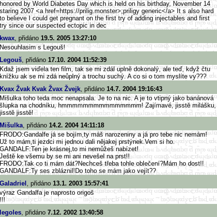
honored by World Diabetes Day which is held on his birthday, November 14
staring 2007 <a href=https://prilig.monster>
;priligy generic</a> It s also hard
to believe I could get pregnant on the first try of adding injectables and first
try since our suspected ectopic in dec
kwax
, přidáno
19.5. 2005 13:27:10
Nesouhlasim s Legouš!
Legouš
, přidáno
17.10. 2004 11:52:39
Kdaž jsem viďela ten film, tak se mi zdál uplně dokonalý, ale teď, když čtu
knížku ak se mi zdá neůplný a trochu suchý. A co si o tom myslíte vy???
Kvax Žvak Kvak Žvax Žvejk
, přidáno
14.7. 2004 19:16:43
Mišulka toho teda moc nenapsala. Je to na nic. A je to vtipný jako banánová
šlupka na chodníku, hmmmmmmmmmmmmmmm! Zajímavé, jisstě milášku,
jisstě jisstě!
Mišulka
, přidáno
14.2. 2004 14:11:18
FRODO:Gandalfe já se bojím,ty máš narozeniny a já pro tebe nic nemám!
Už to mám,ti jezdci mi jednou dali nějakej prstýnek.Vem si ho.
GANDALF:Ten je krásnej,to mi nemůžeš nabízet!
Ještě ke všemu by se mi ani nevešel na prst!!
FRODO:Tak co ti mám dát?Nechceš třeba tohle oblečení?Mám ho dost!!
GANDALF:Ty ses zbláznil!Do toho se mám jako vejít??
Galadriel
, přidáno
13.1. 2003 15:57:41
výraz Gandalfa je naprosto origoš
!!!
legoles
, přidáno
7.12. 2002 13:40:58