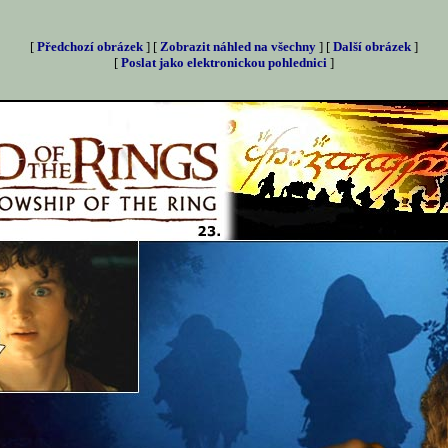
[
Předchozí obrázek
] [
Zobrazit náhled na všechny
] [
Další obrázek
]
[
Poslat jako elektronickou pohlednici
]