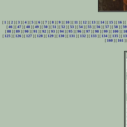
[
1
] [
2
] [
3
] [
4
] [
5
] [
6
] [
7
] [
8
] [
9
] [
10
] [
11
] [
12
] [
13
] [
14
] [
15
] [
16
] [
[
46
] [
47
] [
48
] [
49
] [
50
] [
51
] [
52
] [
53
] [
54
] [
55
] [
56
] [
57
] [
58
] [
59
[
88
] [
89
] [
90
] [
91
] [
92
] [
93
] [
94
] [
95
] [
96
] [
97
] [
98
] [
99
] [
100
] [
1
[
125
] [
126
] [
127
] [
128
] [
129
] [
130
] [
131
] [
132
] [
133
] [
134
] [
135
] [
13
[
160
] [
161
] 