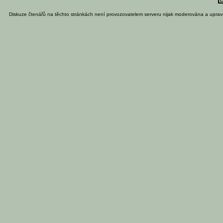
Diskuze čtenářů na těchto stránkách není provozovatelem serveru nijak moderována a uprav