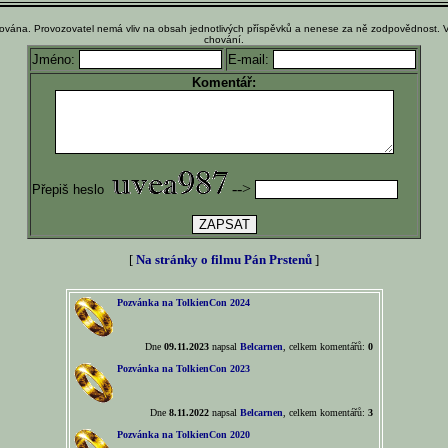
ována. Provozovatel nemá vliv na obsah jednotlivých příspěvků a nenese za ně zodpovědnost. 
chování.
Jméno:
E-mail:
Komentář:
-->
Přepiš heslo
[
Na stránky o filmu Pán Prstenů
]
Pozvánka na TolkienCon 2024
Dne
09.11.2023
napsal
Belcarnen
, celkem komentářů:
0
Pozvánka na TolkienCon 2023
Dne
8.11.2022
napsal
Belcarnen
, celkem komentářů:
3
Pozvánka na TolkienCon 2020