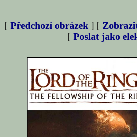
[
Předchozí obrázek
] [
Zobrazi
[
Poslat jako el