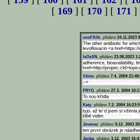
[
169
] [
170
] [
171
]
onsFXiIh
, přidáno
24.11.2023 
The other antibiotic for whic
levofloxacin <a href=https:/
lsOsXN
, přidáno
23.08.2023 1:
adherence, bioavailability, ti
href=http://propec.cfd>topi
c
Vénie
, přidáno
7.4. 2004 21:48
:->
FRYG
, přidáno
27.3. 2004 10:1
To sou křídla
Katy
, přidáno
7.2. 2004 16:23:5
tyjo. až te´d jsem si všimla
blbě vidim
Jovenar
, přidáno
9.12. 2003 20
ten první obrázek je náádher
Jenka
, přidáno
3.12. 2003 16:4