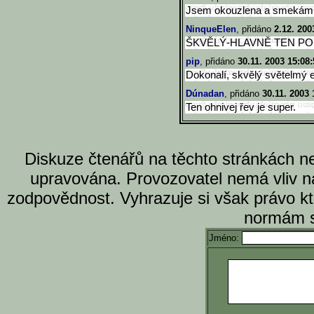
Jsem okouzlena a smekám
NinqueElen
, přidáno
2.12. 200
ŠKVĚLÝ-HLAVNĚ TEN PO
pip
, přidáno
30.11. 2003 15:08:
Dokonalí, skvělý světelmý e
Dúnadan
, přidáno
30.11. 2003 
Ten ohnivej řev je super.
Diskuze čtenářů na těchto stránkách n
upravována. Provozovatel nemá vliv n
zodpovědnost. Vyhrazuje si však právo k
normám s
Jméno: