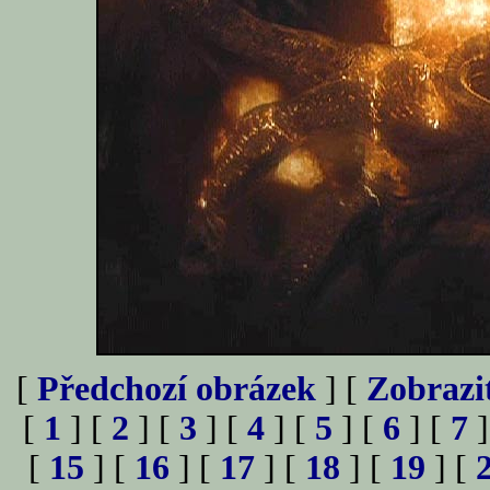
[
Předchozí obrázek
] [
Zobrazi
[
1
] [
2
] [
3
] [
4
] [
5
] [
6
] [
7
]
[
15
] [
16
] [
17
] [
18
] [
19
] [