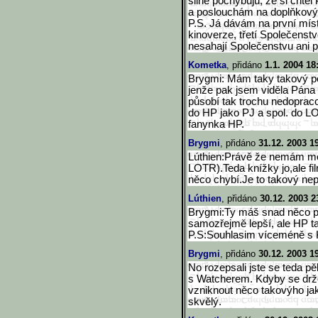
silně pochybuju, že si chtěl
a poslouchám na doplňkov
P.S. Já dávám na první mís
kinoverze, třetí Společenstv
nesahají Společenstvu ani po
Kometka
, přidáno
1.1. 2004 18
Brygmi: Mám taky takový po
jenže pak jsem viděla Pána
působí tak trochu nedopracov
do HP jako PJ a spol. do LO
fanynka HP.
Brygmi
, přidáno
31.12. 2003 1
Lúthien:Právě že nemám moc
LOTR).Teda knížky jo,ale fil
něco chybí.Je to takový ne
Lúthien
, přidáno
30.12. 2003 2
Brygmi:Ty máš snad něco pr
samozřejmě lepší, ale HP tak
P.S:Souhlasim víceméně s
Brygmi
, přidáno
30.12. 2003 1
No rozepsali jste se teda p
s Watcherem. Kdyby se drže
vzniknout něco takovýho jako 
skvělý.