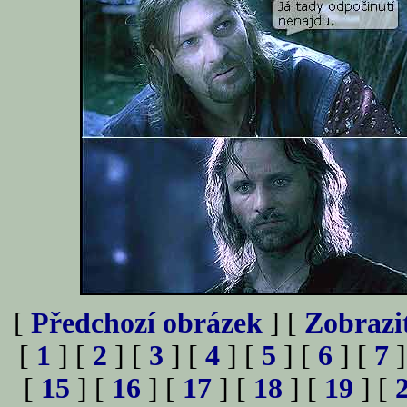
[
Předchozí obrázek
] [
Zobrazi
[
1
] [
2
] [
3
] [
4
] [
5
] [
6
] [
7
]
[
15
] [
16
] [
17
] [
18
] [
19
] [