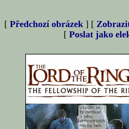
[
Předchozí obrázek
] [
Zobrazi
[
Poslat jako el