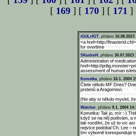
[
169
] [
170
] [
171
]
iGULzfGT
, přidáno
10.08.2023 
<a href=http://finasterid.cfd>
for overtime
SKudxnH
, přidáno
30.07.2023 
Administration of medication 
href=http://prilig.monster>
pr
assessment of human islets 
Kometka
, přidáno
10.1. 2004 1
Čtete někdo MF Dnes? Dnes
prstenů a Aragornovi.
(Ne aby si někdo myslel, že
Watcher
, přidáno
9.1. 2004 14:
Kometka: Tak jo, mír :-) Tře
když se na něj podívám, a na
tak rozdílní, že už to víc a
nejvíce podobal Ch. Lee – 
tím výborně koresponduje to,