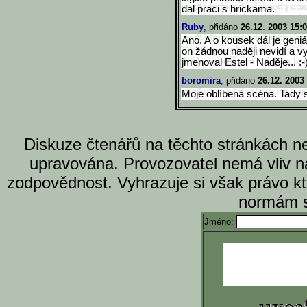
dal praci s hrickama.
Ruby
, přidáno
26.12. 2003 15:
Ano. A o kousek dál je geniá
on žádnou naději nevidí a vy
jmenoval Estel - Naděje... :-
boromira
, přidáno
26.12. 2003
Moje oblíbená scéna. Tady s
Diskuze čtenářů na těchto stránkách n
upravována. Provozovatel nemá vliv n
zodpovědnost. Vyhrazuje si však právo k
normám s
Jméno: