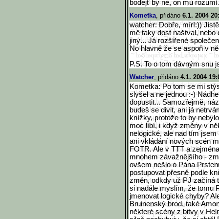
bodejť by ne, on mu rozum
Kometka
, přidáno
6.1. 2004 20
watcher: Dobře, mír!:)) Jis
mě taky dost naštval, nebo
jiný... Já rozšířené společ
No hlavně že se aspoň v n
P.S. To o tom dávným snu j
Watcher
, přidáno
4.1. 2004 19:
Kometka: Po tom se mi stýsk
slyšel a ne jednou :-) Nádhe
dopustit... Samozřejmě, náz
budeš se divit, ani já netr
knížky, protože to by nebyl
moc líbí, i když změny v ně
nelogické, ale nad tím jsem
ani vkládání nových scén mi
FOTR. Ale v TTT a zejména
mnohem závažnějšího - změ
ovšem nešlo o Pána Prsten
postupovat přesně podle kni
změn, odkdy už PJ začíná tvo
si nadále myslím, že tomu 
jmenovat logické chyby? Al
Bruinenský brod, také Amon 
některé scény z bitvy v H