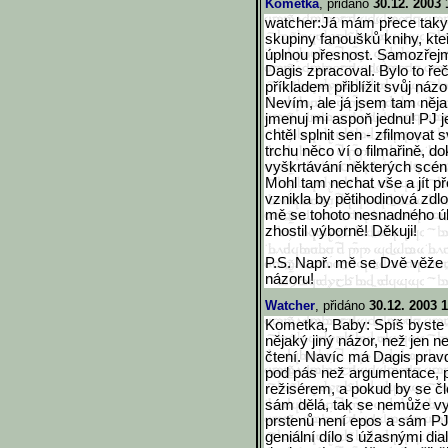
Kometka
, přidáno
30.12. 2003 
watcher:Já mám přece taky s
skupiny fanoušků knihy, kteř
úplnou přesnost. Samozřejm
Dagis zpracoval. Bylo to ř
příkladem přiblížit svůj náz
Nevím, ale já jsem tam něja
jmenuj mi aspoň jednu! PJ j
chtěl splnit sen - zfilmovat
trchu něco ví o filmařině, 
vyškrtávání některých scén, p
Mohl tam nechat vše a jít p
vznikla by pětihodinová zdl
mě se tohoto nesnadného úko
zhostil výborně! Děkuji!
P.S. Např. mě se Dvě věže l
názoru!
Watcher
, přidáno
30.12. 2003 
Kometka, Baby: Spíš byste m
nějaký jiný názor, než jen 
čtení. Navíc má Dagis prav
pod pás než argumentace, p
režisérem, a pokud by se č
sám dělá, tak se nemůže vy
prstenů není epos a sám PJ 
geniální dílo s úžasnými dia