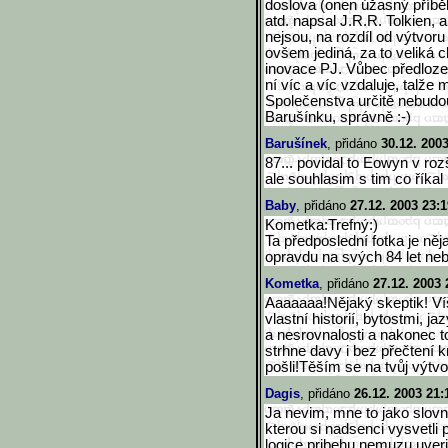
doslova (onen úžasný příběh p
atd. napsal J.R.R. Tolkien,
nejsou, na rozdíl od výtvoru
ovšem jediná, za to veliká 
inovace PJ. Vůbec předloze
ní víc a víc vzdaluje, talže
Společenstva určitě nebudo
Barušínku, správně :-)
Barušínek
, přidáno
30.12. 200
87... povidal to Eowyn v ro
ale souhlasim s tim co říkal
Baby
, přidáno
27.12. 2003 23:1
Kometka:Trefný:)
Ta předposlední fotka je ně
opravdu na svých 84 let nebo
Kometka
, přidáno
27.12. 2003 
Aaaaaaa!Nějaký skeptik! Víš
vlastní historií, bytostmi, j
a nesrovnalosti a nakonec t
strhne davy i bez přečtení k
pošli!Těším se na tvůj výtvo
Dagis
, přidáno
26.12. 2003 21:
Ja nevim, mne to jako slovni
kterou si nadsenci vysvetli
logice pribehu nemuzu uverit