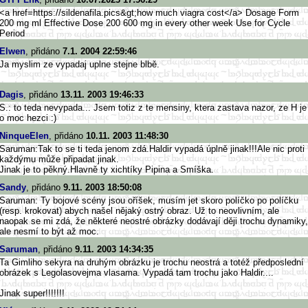
<a href=https://sildenafila.pics&
gt;how much viagra cost</a> Dosage Form
200 mg ml Effective Dose 200 600 mg in every other week Use for Cycle
Period
Elwen
, přidáno
7.1. 2004 22:59:46
Ja myslim ze vypadaj uplne stejne blbě.
Dagis
, přidáno
13.11. 2003 19:46:33
S.: to teda nevypada... Jsem totiz z te mensiny, ktera zastava nazor, ze H je
o moc hezci :)
NinqueElen
, přidáno
10.11. 2003 11:48:30
Saruman:Tak to se ti teda jenom zdá.Haldir vypadá úplně jinak!!!Ale nic proti
každýmu může připadat jinak.
Jinak je to pěkný.Hlavně ty xichtíky Pipina a Smíška.
Sandy
, přidáno
9.11. 2003 18:50:08
Saruman: Ty bojové scény jsou oříšek, musím jet skoro políčko po políčku
(resp. krokovat) abych našel nějaký ostrý obraz. Už to neovlivním, ale
naopak se mi zdá, že některé neostré obrázky dodávají ději trochu dynamiky,
ale nesmí to být až moc.
Saruman
, přidáno
9.11. 2003 14:34:35
Ta Gimliho sekyra na druhým obrázku je trochu neostrá a totéž předposlední
obrázek s Legolasovejma vlasama. Vypadá tam trochu jako Haldir....
Jinak super!!!!!!!