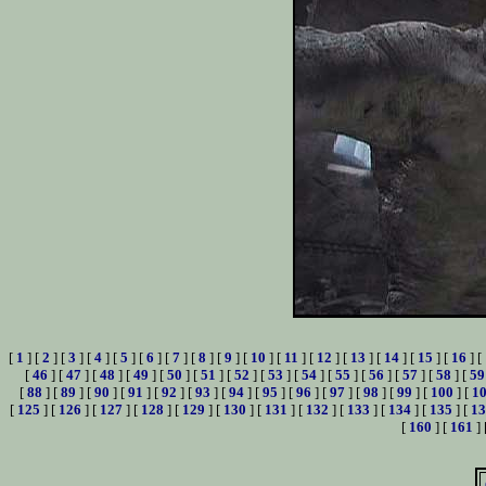
[
1
] [
2
] [
3
] [
4
] [
5
] [
6
] [
7
] [
8
] [
9
] [
10
] [
11
] [
12
] [
13
] [
14
] [
15
] [
16
] [
[
46
] [
47
] [
48
] [
49
] [
50
] [
51
] [
52
] [
53
] [
54
] [
55
] [
56
] [
57
] [
58
] [
59
[
88
] [
89
] [
90
] [
91
] [
92
] [
93
] [
94
] [
95
] [
96
] [
97
] [
98
] [
99
] [
100
] [
1
[
125
] [
126
] [
127
] [
128
] [
129
] [
130
] [
131
] [
132
] [
133
] [
134
] [
135
] [
13
[
160
] [
161
] 