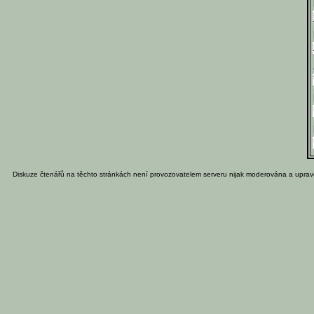
Diskuze čtenářů na těchto stránkách není provozovatelem serveru nijak moderována a uprav