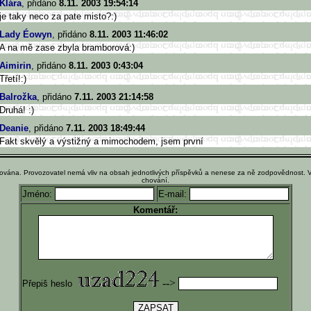
Klára
, přidáno
8.11. 2003 19:54:14
je taky neco za pate misto?:)
Lady Éowyn
, přidáno
8.11. 2003 11:46:02
A na mě zase zbyla bramborová:)
Aimirin
, přidáno
8.11. 2003 0:43:04
Třetí!:)
Balrožka
, přidáno
7.11. 2003 21:14:58
Druhá! :)
Deanie
, přidáno
7.11. 2003 18:49:44
Fakt skvělý a výstižný a mimochodem, jsem první
ována. Provozovatel nemá vliv na obsah jednotlivých příspěvků a nenese za ně zodpovědnost. 
chování.
Jméno:
E-mail:
Komentář:
-->
Přepiš heslo