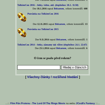
TolkienCon 2016 – fotky, video, atd. (doplněno: 18.1. 11:58)
Dne
18.1.2016
napsal
Belcarnen
, celkem komentářů:
608
Pozvánka na TolkienCon 2016
Dne
12.11.2015
napsal
Belcarnen
, celkem komentářů:
13
Pozvánka na TolkienCon 2015
Dne
9.11.2014
napsal
Belcarnen
, celkem komentářů:
1
TolkienCon 2014 – fotky, záznamy tak vůbec (doplněno: 24.1. 22:47)
Dne
23.1.2014
napsal
Belcarnen
, celkem komentářů:
6
O čem se psalo před rokem?
[
Všechny články / rozšířené hledání
]
...:::
Film Pán Prstenu - The Lord Of The Rings Movie
na webu
JCsoft's Fantasy
:::...