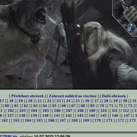
[
Předchozí obrázek
] [
Zobrazit náhled na všechny
] [
Další obrázek
]
17
] [
18
] [
19
] [
20
] [
21
] [
22
] [
23
] [
24
] [
25
] [
26
] [
27
] [
28
] [
29
] [
30
] [
31
] [
60
] [
61
] [
62
] [
63
] [
64
] [
65
] [
66
] [
67
] [
68
] [
69
] [
70
] [
71
] [
72
] [
73
] 
01
] [
102
] [
103
] [
104
] [
105
] [
106
] [
107
] [
108
] [
109
] [
110
] [
111
] [
112
] [
1
6
] [
137
] [
138
] [
139
] [
140
] [
141
] [
142
] [
143
] [
144
] [
145
] [
146
] [
147
] [
[
162
] [
163
] [
164
] [
165
] [
166
] [
167
] [
168
] [
169
] [
170
] [
171
] [
172
] [
173
GTFPLhk
, přidáno
10.07.2023 17:56:29