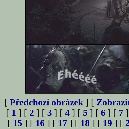
[
Předchozí obrázek
] [
Zobrazi
[
1
] [
2
] [
3
] [
4
] [
5
] [
6
] [
7
]
[
15
] [
16
] [
17
] [
18
] [
19
] [