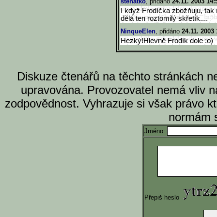
štěňátko
, přidáno
24.11. 2003 14:
I když Frodíčka zbožňuju, tak
dělá ten roztomilý skřetík....
NinqueElen
, přidáno
24.11. 2003 
Hezký!Hlevně Frodík dole :o)
Diskuze čtenářů na těchto stránkách n
upravována. Provozovatel nemá vliv n
zodpovědnost. Vyhrazuje si však právo k
normám s
Jméno:
Přepiš heslo