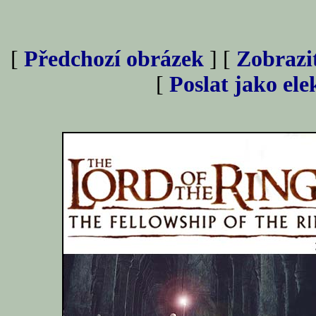
[
Předchozí obrázek
] [
Zobrazi
[
Poslat jako el