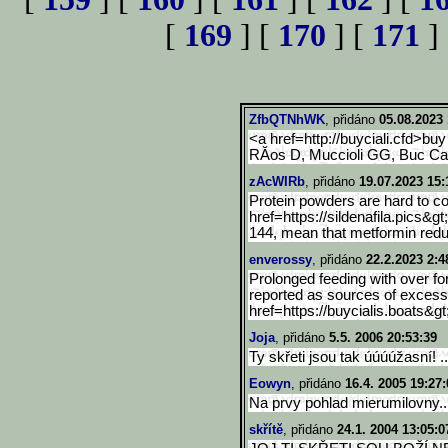
[
169
] [
170
] [
171
]
ZfbQTNhWK
, přidáno
05.08.2023 
<a href=http://buyciali.cfd>bu
y
RĂ­os D, Muccioli GG, Buc Cal
zAcWIRb
, přidáno
19.07.2023 15:
Protein powders are hard to co
href=https://sildenafila.pics&
gt
144, mean that metformin re
enverossy
, přidáno
22.2.2023 2:4
Prolonged feeding with over for
reported as sources of excess 
href=https://buycialis.boats&g
t
Joja
, přidáno
5.5. 2006 20:53:39
Ty skřeti jsou tak úúúúžasní! ..
Eowyn
, přidáno
16.4. 2005 19:27:
Na prvy pohlad mierumilovny...
skřítě
, přidáno
24.1. 2004 13:05:0