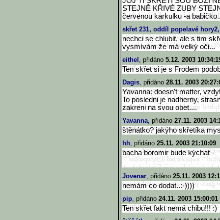
JOJ TI SKŘETI SOU BOŽÍ 
STEJNĚ KŘIVÉ ZUBY STEJNĚ 
červenou karkulku -a babičko..
skřet 231, oddíl popelavé hory2,
nechci se chlubit, ale s tim skř
vysmívám že má velký oči...
eithel
, přidáno
5.12. 2003 10:34:1
Ten skřet si je s Frodem podobn
Dagis
, přidáno
28.11. 2003 20:27:
Yavanna: doesn't matter, vzdyt
To posledni je nadherny, strasn
zakreni na svou obet....
Yavanna
, přidáno
27.11. 2003 14:
štěnátko? jakýho skřetíka mysl
hh
, přidáno
25.11. 2003 21:10:09
bacha boromir bude kýchat
Jovenar
, přidáno
25.11. 2003 12:
nemám co dodat..:-))))
pip
, přidáno
24.11. 2003 15:00:01
Ten skřet fakt nemá chibu!!! :)