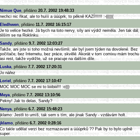
Nimue Que
, přidáno
20.7. 2002 19:48:33
nechci nic řikat, ale to huííí a úúúprk, to pěkně KAZÍ!!!!!! :-((((((
Eledhwen
, přidáno
11.7. 2002 16:15:17
Je to velice hezké. Já bych na toto nervy, síly ani výdrž neměla. Jen tak dál,
těším se na Roklinku.
Sandy
, přidáno
9.7. 2002 12:03:27
Takže, ani jste si toho možná nevšimli, ale byl jsem týden na dovolené. Bez
počítače, bez Internetu, bez práce, skvělé. Akorát v tom comixu mám trochu
asi rest, takže vydržte, už se pracuje na dalším díle.
Luska
, přidáno
7.7. 2002 17:20:31
Jo nářez
Loriel
, přidáno
7.7. 2002 17:10:47
MOC MOC MOC se mi to liiiibiii!!! :o)))
Meya
, přidáno
7.7. 2002 13:10:56
Pekny! Jak to delas, Sandy?
Nenya
, přidáno
6.7. 2002 15:48:23
jklamo: Jestli to umíš, tak sem s tím, ale jinak Sandy - vzdávám holt..
jklamo
, přidáno
6.7. 2002 0:28:16
Co takle udělat verzi bez rozmazavani a úúúprků ?? Pak by to bylo uplně
super.