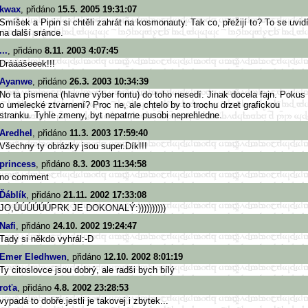
kwax
, přidáno
15.5. 2005 19:31:07
Smíšek a Pipin si chtěli zahrát na kosmonauty. Tak co, přežijí to? To se uvid
na další sránce.
...
, přidáno
8.11. 2003 4:07:45
Drááášeeek!!!
Ayanwe
, přidáno
26.3. 2003 10:34:39
No ta písmena (hlavne výber fontu) do toho nesedí. Jinak docela fajn. Pokus
o umelecké ztvarnení? Proc ne, ale chtelo by to trochu drzet grafickou
stranku. Tyhle zmeny, byt nepatrne pusobi neprehledne.
Aredhel
, přidáno
11.3. 2003 17:59:40
Všechny ty obrázky jsou super.Dík!!!
princess
, přidáno
8.3. 2003 11:34:58
no comment
Ďáblík
, přidáno
21.11. 2002 17:33:08
JO,ÚÚÚÚÚÚPRK JE DOKONALÝ:))))))))))
Nafi
, přidáno
24.10. 2002 19:24:47
Tady si někdo vyhrál:-D
Emer Eledhwen
, přidáno
12.10. 2002 8:01:19
Ty citoslovce jsou dobrý, ale radši bych bílý
roťa
, přidáno
4.8. 2002 23:28:53
vypadá to dobře.jestli je takovej i zbytek...