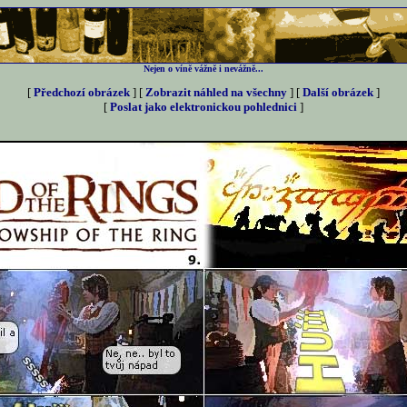
Nejen o víně vážně i nevážně...
[
Předchozí obrázek
] [
Zobrazit náhled na všechny
] [
Další obrázek
]
[
Poslat jako elektronickou pohlednici
]