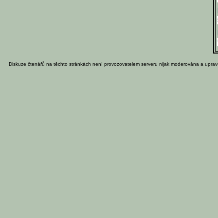
Diskuze čtenářů na těchto stránkách není provozovatelem serveru nijak moderována a uprav