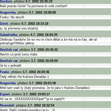
Durduin
, přidáno
5.7. 2002 22:45:19
Maš pravdu Gimli! Ta pismena to celé zničila!!!
Aragornka
, přidáno
5.7. 2002 19:08:08
Fosko: No dovol!
Gimli
, přidáno
5.7. 2002 18:15:18
jo, ty písmena sou strašný
Galadrielka
, přidáno
4.7. 2002 18:54:39
Obdivuju Sandyho že se mu to chce dělat a že má na to čas, ale ať
pokračuje!!!Móoc pěkný
Devilish cat
, přidáno
3.7. 2002 20:30:32
Nevím co proti tomu máte.
Devilish cat
, přidáno
3.7. 2002 20:29:59
Je to v pohodě.
Fosko
, přidáno
3.7. 2002 20:20:36
Tady někdo čte Kačera Donalda:-)
Aragornka
, přidáno
3.7. 2002 20:03:38
Mně tam vadí ty žlutý písmena. Je to jako v Kačeru Donaldovi.
Expert
, přidáno
3.7. 2002 19:05:17
Až na to ,,ÚÚÚÚÚÚÚÚÚÚÚprk''''ˇje to sqelý!!!
Rivendell
, přidáno
3.7. 2002 18:32:54
Hurrá. Další stránka komiksu je tu. ;-))