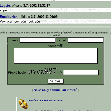
Legsie
, přidáno
3.7. 2002 13:32:17
super
Eneddurien
, přidáno
3.7. 2002 11:06:09
Pokračuj, pokračuj, pokračuj, .....
ována. Provozovatel nemá vliv na obsah jednotlivých příspěvků a nenese za ně zodpovědnost. 
chování.
Jméno:
E-mail:
Komentář:
-->
Přepiš heslo
[
Na stránky o filmu Pán Prstenů
]
Pozvánka na TolkienCon 2024