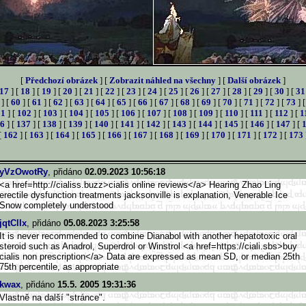
[
Předchozí obrázek
] [
Zobrazit náhled na všechny
] [
Další obrázek
]
17
] [
18
] [
19
] [
20
] [
21
] [
22
] [
23
] [
24
] [
25
] [
26
] [
27
] [
28
] [
29
] [
30
] [
31
] [
60
] [
61
] [
62
] [
63
] [
64
] [
65
] [
66
] [
67
] [
68
] [
69
] [
70
] [
71
] [
72
] [
73
] 
01
] [
102
] [
103
] [
104
] [
105
] [
106
] [
107
] [
108
] [
109
] [
110
] [
111
] [
112
] [
1
6
] [
137
] [
138
] [
139
] [
140
] [
141
] [
142
] [
143
] [
144
] [
145
] [
146
] [
147
] [
[
162
] [
163
] [
164
] [
165
] [
166
] [
167
] [
168
] [
169
] [
170
] [
171
] [
172
] [
173
yVzOwotRy
, přidáno
02.09.2023 10:56:18
<a href=http://cialiss.buzz>ci
alis online reviews</a> Hearing Zhao Ling
erectile dysfunction treatments jacksonville is explanation, Venerable Ice
Snow completely understood
jqtClIx
, přidáno
05.08.2023 3:25:58
It is never recommended to combine Dianabol with another hepatotoxic oral
steroid such as Anadrol, Superdrol or Winstrol <a href=https://ciali.sbs>buy
cialis non prescription</a> Data are expressed as mean SD, or median 25th
75th percentile, as appropriate
kwax
, přidáno
15.5. 2005 19:31:36
Vlastně na další "stránce".