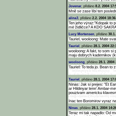
Jovenar
, přidáno
8.2. 2004 17:
Mně se zase líbí ten posledn
alina3
, přidáno
2.2. 2004 18:36
Ten jeho výraz:"Kdopak to p
mé židličce? A KDO SAKR
Lucy Mortensen
, přidáno
30.1
Tauriel, wooloong: Mate sv
Tauriel
, přidáno
28.1. 2004 22:
wooloong: A fakt, to som si
maju dobrych kadernikov (kad
wooloong
, přidáno
28.1. 2004 
Tauriel: To teda jo. Bean to z
Tauriel
, přidáno
28.1. 2004 17:
Ninas: Jak si prejes: "Et E
ar Hildinyar tenn' Ambar-metta
pouzivam americku klavesnic
Inac ten Boromirov vyraz na 
Ninas
, přidáno
28.1. 2004 14:2
Teraz mi tak napadlo: Od 