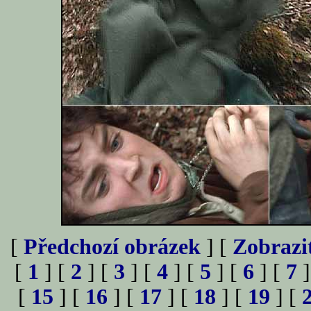
[
Předchozí obrázek
] [
Zobrazi
[
1
] [
2
] [
3
] [
4
] [
5
] [
6
] [
7
]
[
15
] [
16
] [
17
] [
18
] [
19
] [