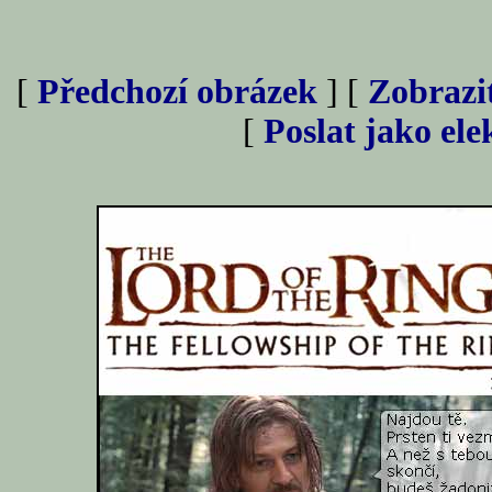
[
Předchozí obrázek
] [
Zobrazi
[
Poslat jako el