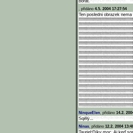
borat.
, přidáno
4.5. 2004 17:27:54
Ten posledni obrazek nema chybu
!!!!!!!!!!!!!!!!!!!!!!!!!!!!!!
!!!!!!!!!!!!!!!
!!!!!!!!!!!!!!!!!!!!!!!!!!!!!!
!!!!!!!!!!!!!!!
!!!!!!!!!!!!!!!!!!!!!!!!!!!!!!
!!!!!!!!!!!!!!!
!!!!!!!!!!!!!!!!!!!!!!!!!!!!!!
!!!!!!!!!!!!!!!
!!!!!!!!!!!!!!!!!!!!!!!!!!!!!!
!!!!!!!!!!!!!!!
!!!!!!!!!!!!!!!!!!!!!!!!!!!!!!
!!!!!!!!!!!!!!!
!!!!!!!!!!!!!!!!!!!!!!!!!!!!!!
!!!!!!!!!!!!!!!
!!!!!!!!!!!!!!!!!!!!!!!!!!!!!!
!!!!!!!!!!!!!!!
!!!!!!!!!!!!!!!!!!!!!!!!!!!!!!
!!!!!!!!!!!!!!!
!!!!!!!!!!!!!!!!!!!!!!!!!!!!!!
!!!!!!!!!!!!!!!
!!!!!!!!!!!!!!!!!!!!!!!!!!!!!!
!!!!!!!!!!!!!!!
!!!!!!!!!!!!!!!!!!!!!!!!!!!!!!
!!!!!!!!!!!!!!!
!!!!!!!!!!!!!!!!!!!!!!!!!!!!!!
!!!!!!!!!!!!!!!
!!!!!!!!!!!!!!!!!!!!!!!!!!!!!!
!!!!!!!!!!!!!!!
!!!!!!!!!!!!!!!!!!!!!!!!!!!!!!
!!!!!!!!!!!!!!!
!!!!!!!!!!!!!!!!!!!!!!!!!!!!!!
!!!!!!!!!!!!!!!
!!!!!!!!!!!!!!!!!!!!!!!!!!!!!!
!!!!!!!!!!!!!!!
!!!!!!!!!!!!!!!!!!!!!!!!!!!!!!
!!!!!!!!!!!!!!!
!!!!!!!!!!!!!!!!!!!!!!!!!!!!!!
!!!!!!!!!!!!!!!
NinqueElen
, přidáno
14.2. 200
Sqělý...
Ninas
, přidáno
12.2. 2004 13:4
Tauriel:Díky moc. Aj keď so