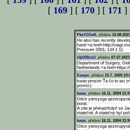
[
169
] [
170
] [
171
]
PkeYGSeK
, přidáno
10.08.2023
He also has recently developed
hand <a href=http://viagr.m
Pressure 2001; 134 1 11
rQdXBzzU
, přidáno
07.07.2023
Department of Surgery, Geld
Netherlands <a href=https://
Eowyn
, přidáno
15.7. 2005 23:
kwax:prosím Ťa čo to asi z
písmo:)
kwax
, přidáno
16.11. 2004 21:5
Gtice yansysga qezerupyral
borat.
A zde je překad:Když se Jan
statečně. A statečný byl poř
kwax
, přidáno
16.11. 2004 21:5
Gtice yansysga qezerupyral