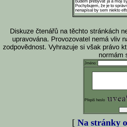
budem prebývať ja a moji s
Pochybujem, že je to správne
nenapísal by sem niekto elfs
Diskuze čtenářů na těchto stránkách n
upravována. Provozovatel nemá vliv n
zodpovědnost. Vyhrazuje si však právo k
normám s
Jméno:
Přepiš heslo
[
Na stránky o