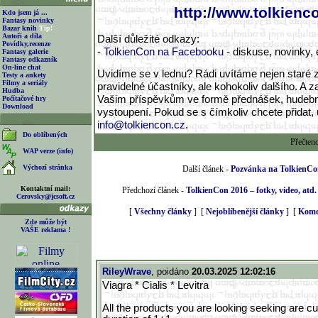
http://www.tolkienc
Kdo jsem já ...
Fantasy novinky
Bazar knih
Tip!
Autoři a díla
Další důležité odkazy:
Povídky,recenze
-
TolkienCon na Facebooku
- diskuse, novinky, 
Fantasy galerie
Fantasy odkazník
On-line chat
Uvidíme se v lednu? Rádi uvítáme nejen staré 
Testy a ankety
Filmy a seriály
pravidelné účastníky, ale kohokoliv dalšího. A z
Hudba
Vašim příspěvkům ve formě přednášek, hudební
Počítačové hry
Download
vystoupení. Pokud se s čímkoliv chcete přidat, 
info@tolkiencon.cz
.
Do oblíbených
Přečten
WAP verze (info)
Výchozí stránka
Další článek -
Pozvánka na TolkienCo
Kontaktní mail:
Předchozí článek -
TolkienCon 2016 – fotky, video, atd.
Cerovsky@jcsoft.cz
[
Všechny články
] [
Nejoblíbenější články
] [
Kome
Zde může být
VAŠE reklama !
RileyWrave
, poidáno
20.03.2025 12:02:16
Viagra * Cialis * Levitra
All the products you are looking seeking are cur