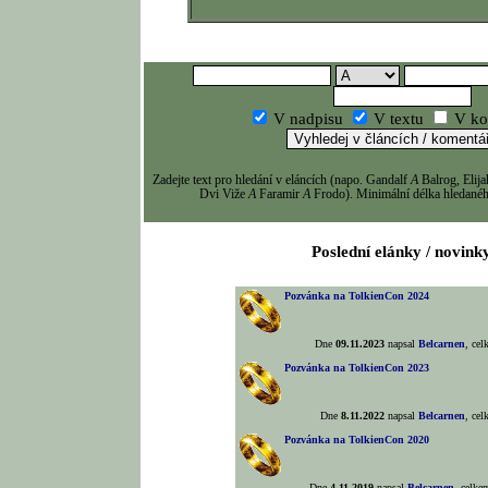
V nadpisu
V textu
V ko
Zadejte text pro hledání v eláncích (napo. Gandalf
A
Balrog, Eli
Dvi Viže
A
Faramir
A
Frodo). Minimální délka hledaného
Poslední elánky / novink
Pozvánka na TolkienCon 2024
Dne
09.11.2023
napsal
Belcarnen
, ce
Pozvánka na TolkienCon 2023
Dne
8.11.2022
napsal
Belcarnen
, ce
Pozvánka na TolkienCon 2020
Dne
4.11.2019
napsal
Belcarnen
, celk