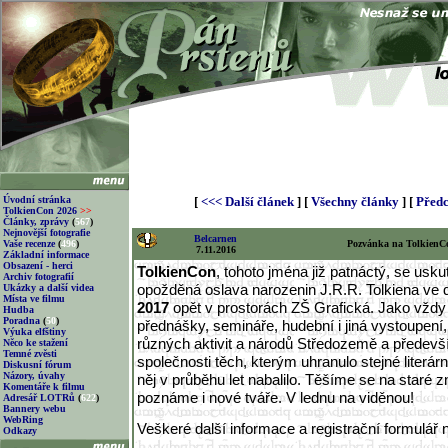
Úvodní stránka
[
<<< Další článek
] [
Všechny články
] [
Předc
TolkienCon 2026
>>
Články, zprávy
(
567
)
Nejnovější fotografie
Belcarnen
Vaše recenze
(
496
)
Pozvánka na TolkienC
7.11.2016
Základní informace
Obsazení - herci
TolkienCon
, tohoto jména již patnáctý, se usk
Archiv fotografií
opožděná oslava narozenin J.R.R. Tolkiena ve
Ukázky a další videa
Místa ve filmu
2017
opět v prostorách ZŠ Grafická. Jako vždy
Hudba
Poradna
(
50
)
přednášky, semináře, hudební i jiná vystoupení
Výuka elfštiny
různých aktivit a národů Středozemě a předevš
Něco ke stažení
Temné zvěsti
společnosti těch, kterým uhranulo stejné literárn
Diskusní fórum
Názory, úvahy
něj v průběhu let nabalilo. Těšíme se na staré
Komentáře k filmu
poznáme i nové tváře. V lednu na viděnou!
Adresář LOTRů
(
622
)
Bannery webu
WebRing
Veškeré další informace a registrační formulář 
Odkazy