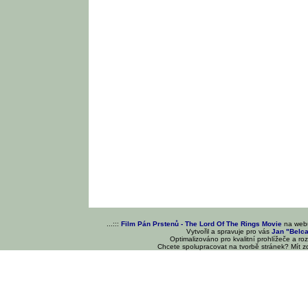
...:::
Film Pán Prstenů - The Lord Of The Rings Movie
na we
Vytvořil a spravuje pro vás
Jan "Belc
Optimalizováno pro kvalitní prohlížeče a ro
Chcete spolupracovat na tvorbě stránek? Mít 