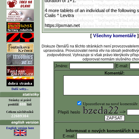
duration of 1+1.
4 more tablets of an individual of the following 
Cialis * Levitra
https://pxman.net
[
Všechny komentáře
]
Diskuze čtenářů na těchto stránkách není provozovatele
upravována. Provozovatel nemá vliv na obsah jednotlivý
zodpovědnost. Vyhrazuje si však právo kterýkoliv pří
odporovat normám slušného chov
Jméno:
E-mail:
Komentář:
Další weby...
Stránky si právě
Upozorňovat na nové komentáře
888
prohlíží
lidí
-->
Přepiš heslo
Celkem návštěvníků
22689304
English version here
Informovat o nových komentářích k t
E-mail: