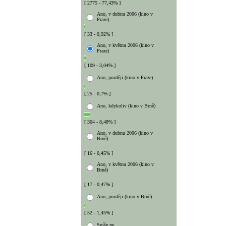
[ 2775 - 77,43% ]
Ano, v dubnu 2006 (kino v
Praze)
[ 33 - 0,92% ]
Ano, v květnu 2006 (kino v
Praze)
[ 109 - 3,04% ]
Ano, později (kino v Praze)
[ 25 - 0,7% ]
Ano, kdykoliv (kino v Brně)
[ 304 - 8,48% ]
Ano, v dubnu 2006 (kino v
Brně)
[ 16 - 0,45% ]
Ano, v květnu 2006 (kino v
Brně)
[ 17 - 0,47% ]
Ano, později (kino v Brně)
[ 52 - 1,45% ]
Spíše ne