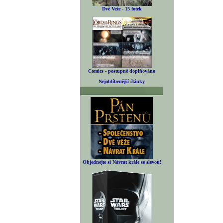
Dvě Veže - 15 fotek
Comics - postupně doplňováno
Nejoblíbenější články
Objednejte si Návrat krále se slevou!