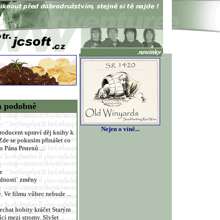
a podobně
Nejen o víně...
producent upraví děj knihy k
Zde se pokusím přinášet co
 Pána Prstenů ...
e
e
dnosti` změny
. Ve filmu vůbec nebude ...
nechat hobity kráčet Starým
cí mezi stromy. Slyšet