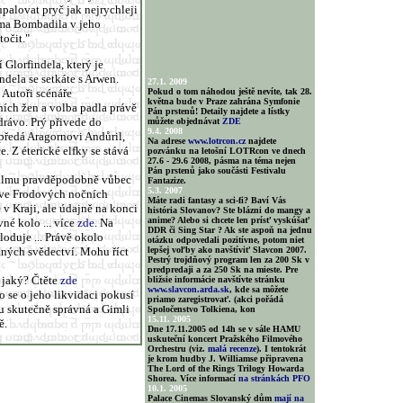
upalovat pryč jak nejrychleji
Toma Bombadila v jeho
točit."
 Glorfindela, který je
ndela se setkáte s Arwen.
27.1. 2009
Autoři scénáře
Pokud o tom náhodou ještě nevíte, tak 28.
května bude v Praze zahrána Symfonie
ích žen a volba padla právě
Pán prstenů! Detaily najdete a lístky
zdrávo. Prý přivede do
můžete objednávat
ZDE
9.4. 2008
předá Aragornovi Andůril,
Na adrese
www.lotrcon.cz
najdete
. Z éterické elfky se stává
pozvánku na letošní LOTRcon ve dnech
27.6 - 29.6 2008, pásma na téma nejen
Pán prstenů jako součásti Festivalu
 filmu pravděpodobně vůbec
Fantazize.
5.3. 2007
e ve Frodových nočních
Máte radi fantasy a sci-fi? Baví Vás
v Kraji, ale údajně na konci
história Slovanov? Ste blázni do mangy a
anime? Alebo si chcete len prísť vyskúšať
né kolo ... více
zde
. Na
DDR či Sing Star ? Ak ste aspoň na jednu
oduje ... Právě okolo
otázku odpovedali pozitívne, potom niet
dných svědectví. Mohu říct
lepšej voľby ako navštíviť Slavcon 2007.
Pestrý trojdňový program len za 200 Sk v
predpredaji a za 250 Sk na mieste. Pre
a jaký? Čtěte
zde
bližsie informácie navštívte stránku
www.slavcon.arda.sk
, kde sa môžete
o se o jeho likvidaci pokusí
priamo zaregistrovať. (akci pořádá
u skutečně správná a Gimli
Spoločenstvo Tolkiena, kon
15.11. 2005
ě.
Dne 17.11.2005 od 14h se v sále HAMU
uskuteční koncert Pražského Filmového
Orchestru (viz.
malá recenze
). I tentokrát
je krom hudby J. Williamse připravena
The Lord of the Rings Trilogy Howarda
Shorea. Více informací
na stránkách PFO
10.1. 2005
Palace Cinemas Slovanský dům
mají na