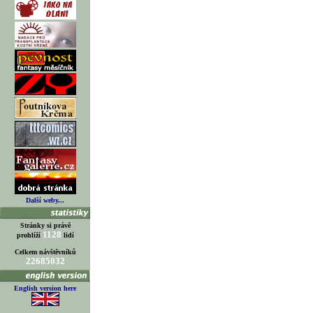
Další weby...
Stránky si právě
1128
prohlíží
lidí
Celkem návštěvníků
22685032
English version here