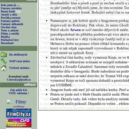
Bombadilův hlas a píseň a poté je nechat otočit a 
Kdo jsem já ...
to jde! (směje se) Mysleli jsme, že tím oceníme 
Fantasy novinky
Bazar knih
Tip!
láskyplně žertovné formě. Bohužel nebyl čas to na
Autoři a díla
Povídky,recenze
Pamatujete si, jak hobiti spolu s Aragornem potkají
Fantasy galerie
Fantasy odkazník
doprovodí do Roklinky. Pak vězte, že místo Glorfi
On-line chat
Právě okolo
Arwen
se točí mnoho dějových změn. 
Testy a ankety
Filmy a seriály
pravděpodobně do příběhu potřebovali více aktivn
Hudba
na Arwen, která se v ději vyskytuje častěji než je 
Počítačové hry
Download
Helmova žlebu na pomoc elitní elfské komando a 
který si tak nějak zapomněl vyzvednout v Roklince
něco mírně na způsob Xeny ...
Do oblíbených
Závěrečná část knihy, tedy vymetení Kraje, se ve
WAP verze (info)
neobjeví. S některými scénami se nejspíš setkám
můrách a Zrcadle Galadriel. Saruman tedy nezemře 
Výchozí stránka
druhého dílu v Isengardu. Bude nabodnut na podiv
stejném odkazu se také dozvíte, že Temná Věž expl
Kontaktní mail:
Cerovsky@jcsoft.cz
vymetení Kraje se točí spousta dohadů a protichů
jen UVIDÍME.
Aragorn bude mít meč již od začátku knihy. Proč 
Zde může být
VAŠE reklama !
Prsten se jinde než v Hoře Osudu zničit nedá. Přest
Gimli. Detaily
tady
. Jak vidno byla analýzy snímk
se Prsten zničit pokusil. Dopadlo to velmi .. efektn