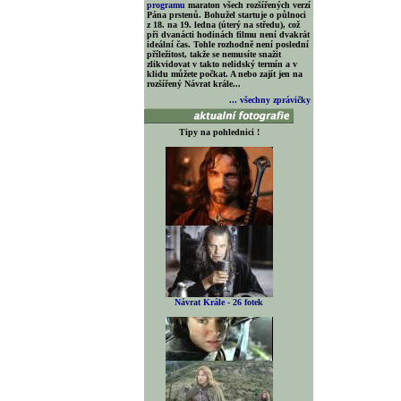
programu
maraton všech rozšířených verzí
Pána prstenů. Bohužel startuje o půlnoci
z 18. na 19. ledna (úterý na středu), což
při dvanácti hodinách filmu není dvakrát
ideální čas. Tohle rozhodně není poslední
příležitost, takže se nemusíte snažit
zlikvidovat v takto nelidský termín a v
klidu můžete počkat. A nebo zajít jen na
rozšířený Návrat krále...
... všechny zprávičky
Tipy na pohlednici !
Návrat Krále - 26 fotek