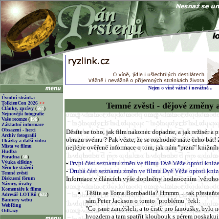
Nejen o víně vážně i nevážně...
Úvodní stránka
TolkienCon 2026
>>
Temné zvěsti - dějové změny 
Články, zprávy
(
567
)
Nejnovější fotografie
Vaše recenze
(
496
)
Základní informace
Obsazení - herci
Děsíte se toho, jak film nakonec dopadne, a jak režisér a 
Archiv fotografií
obrazu svému ? Pak vězte, že se rozhodně máte čeho bát! 
Ukázky a další videa
Místa ve filmu
nejlépe ověřené informace o tom, jak nám "przní" knižního
Hudba
Poradna
(
50
)
Výuka elfštiny
-
První část seznamu změn ve filmu Dvě Věže oproti kniz
Něco ke stažení
-
Druhá část seznamu změn ve filmu Dvě Věže oproti kniz
Temné zvěsti
Informace v článcích výše doplněny hodnocením `věroho
Diskusní fórum
Názory, úvahy
Komentáře k filmu
Těšíte se Toma Bombadila? Hmmm ... tak přestaňte
Adresář LOTRů
(
622
)
Bannery webu
sám Peter Jackson o tomto "problému" řekl:
WebRing
"Co jsme zamýšleli, a to čistě pro fanoušky, bylo 
Odkazy
hvozdem a tam spatřit kloubouk s pérem poskakují