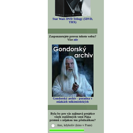
Star Wars DVD Trilogy (5DVD,
THX)
Zasponzorujete provoz tohoto webu?
Více
zde
Gondorský archiv - poradna v
otázkách tolkienistických
Byla by pro vás zajímavá projekce
všech rozšířených verzí Pána
prstenů s nějakou tou přednáškou?
Ano, kdykoliv (kino v Praze)