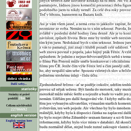
jiných webech zase uživatelé koukají na tu mou. Nic víc a
pamatujete, žádnou jinou komerční prezentaci třeba fig
podobného jsem tu nikdy neměl. Za celé dva roky provoz
Teď v březnu, bannerem na Bazaru knih.
Asi je vám všem jasné, a nemá cenu to jakkoliv zapírat, že
nezmizne ze světa. Nemám na to s ním seknout. Pravda, ž
zvláště v poslední době hodiny času denně. Ale je to koníč
závislost, způsob života. Beze mne by tenhle web neexist
tím kým jsem. Nedokázal bych s ním seknout. Jednou jsem 
z vás to pamatují, jiní znají i hlubší pozadí celé události.
web znova povstal z popela, jako bájný pták Fénix. A vz
způsobem. Je jedním z nejnavštěvovanějších webů s temat
o filmu Pán Prstenů může směle konkurovat i oficiálnímu
filmu pro ČR. Jenže čím výše Fénix letí a čím jasněji září,
ho, aby nespálil sám sebe. Spousta vzletných slov a řečiče
jedinému strohému údaji - číslu účtu.
Další weby...
Zjednodušeně řečeno - ať se poděje cokoliv, udržím tenh
provoz už nějak seženu. Být fanda do motorek, taky mus
motorkář může měsíc šetřit a nejezdit a bude to vadit jen 
Stránky si právě
784
nemám. Udělám pro další fungování vše. I kdyby mělo do
prohlíží
lidí
fóra jen vybraným uživatelům, výmazům starších komen
Celkem návštěvníků
zvěrstvům, ten web pojede. Ale všechno by bylo mnohem s
22706692
reálnější, kdyby byla k dispozici částka na zaplacení da
by bylo rozjet třeba Zdrambův seznam fantasy a sci-fi lite
English version here
informacemi, kdyby bylo více místa v databázi. Až skonč
budu normálně dělat, stejně bude nutné zakoupit vlastní se