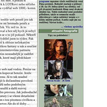
 nic míň. A pokud si
programu
maraton všech rozšířených verzí
urek k LOTRovi nebo něčeho
Pána prstenů. Bohužel startuje o půlnoci
z 18. na 19. ledna (úterý na středu), což
u vydělal web 1000,- korun.
při dvanácti hodinách filmu není dvakrát
ideální čas. Tohle rozhodně není poslední
příležitost, takže se nemusíte snažit
zlikvidovat v takto nelidský termín a v
 tenhle web prostě jen tak
klidu můžete počkat. A nebo zajít jen na
rozšířený Návrat krále...
ere mi hromadu peněz a
ek. Víc než to. Je to
... všechny zprávičky
oval a bez něj bych já nebyl
se o to již pokusil. Někteří
Tipy na pohlednici !
 Vydržel jsem to týden. Pak
létl k obloze nečekaným
ikou fantasy u nás a součást
 internetovému partneru
 tím nesnadnější je zadržet
k, které mají předcházet
le web nad vodou. Peníze na
ím kupovat benzín. Jenže
jemu. Já to tak snadné
jít k dočasnému povolení
Návrat Krále - 26 fotek
tářů nebo podobným
nažší a další rozvoj
lšího provozu. Jak jednoduché
ratury i se všemi detailními
ím s tou pitomou civilkou a
rver. Ale do té doby ...