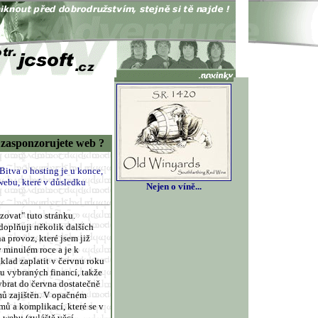
 - zasponzorujete web ?
Bitva o hosting je u konce,
 webu, které v důsledku
Nejen o víně...
zovat" tuto stránku.
doplňuji několik dalších
 provoz, které jsem již
 minulém roce a je k
áklad zaplatit v červnu roku
vu vybraných financí, takže
ybrat do června dostatečně
mů zajištěn. V opačném
ů a komplikací, které se v
 webu (zvláště věcí