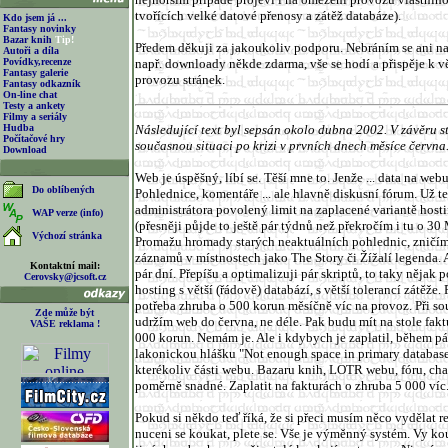
tvořících velké datové přenosy a zátěž databáze).
Kdo jsem já ...
Fantasy novinky
Bazar knih
Tip!
Předem děkuji za jakoukoliv podporu. Nebráním se ani 
Autoři a díla
Povídky,recenze
např. downloady někde zdarma, vše se hodí a přispěje k vět
Fantasy galerie
provozu stránek.
Fantasy odkazník
On-line chat
Testy a ankety
Filmy a seriály
Hudba
Následující text byl sepsán okolo dubna 2002. V závěru s
Počítačové hry
současnou situaci po krizi v prvních dnech měsíce června
Download
Web je úspěšný, líbí se. Těší mne to. Jenže ... data na webu
Do oblíbených
Pohlednice, komentáře ... ale hlavně diskusní fórum. Už t
administrátora povolený limit na zaplacené variantě host
WAP verze (info)
(přesněji půjde to ještě pár týdnů než překročím i tu o 3
Výchozí stránka
Promažu hromady starých neaktuálních pohlednic, zničím
záznamů v místnostech jako The Story či Žížalí legenda. A
Kontaktní mail:
pár dní. Přepíšu a optimalizuji pár skriptů, to taky nějak p
Cerovsky@jcsoft.cz
hosting s větší (řádově) databází, s větší tolerancí zátěže.
potřeba zhruba o 500 korun měsíčně víc na provoz. Při s
Zde může být
udržím web do června, ne déle. Pak budu mít na stole fakt
VAŠE reklama !
000 korun. Nemám je. Ale i kdybych je zaplatil, během pá
lakonickou hlášku "Not enough space in primary database fi
kterékoliv části webu. Bazaru knih, LOTR webu, fóru, chatu
poměrně snadné. Zaplatit na fakturách o zhruba 5 000 ví
Pokud si někdo teď říká, že si přeci musím něco vydělat r
nuceni se koukat, plete se. Vše je výměnný systém. Vy ko