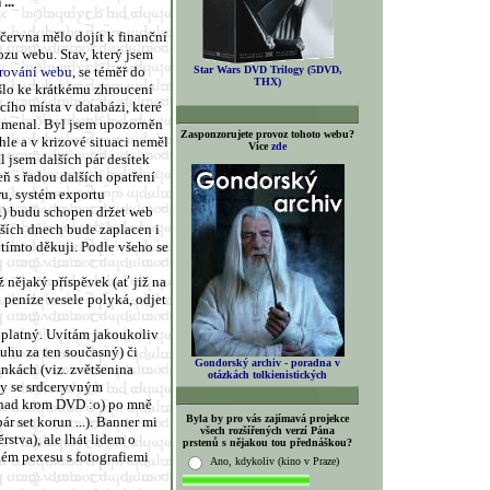
...
června mělo dojít k finanční
ozu webu. Stav, který jsem
rování webu
, se téměř do
Star Wars DVD Trilogy (5DVD,
THX)
šlo ke krátkému zhroucení
cího místa v databázi, které
namenal. Byl jsem upozorněn
Zasponzorujete provoz tohoto webu?
hle a v krizové situaci neměl
Více
zde
l jsem dalších pár desítek
ň s řadou dalších opatření
ru, systém exportu
) budu schopen držet web
žších dnech bude zaplacen i
 tímto děkuji. Podle všeho se
 nějaký příspěvek (ať již na
 peníze vesele polyká, odjet
 platný. Uvítám jakoukoliv
uhu za ten současný) či
Gondorský archiv - poradna v
ánkách (viz. zvětšenina
otázkách tolkienistických
ky se srdceryvným
snad krom DVD :o) po mně
Byla by pro vás zajímavá projekce
ár set korun ...). Banner mi
všech rozšířených verzí Pána
rstva), ale lhát lidem o
prstenů s nějakou tou přednáškou?
ném pexesu s fotografiemi
Ano, kdykoliv (kino v Praze)