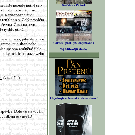
 jsem, že nebude nutné se k
Dvě Veže - 15 fotek
ěvku na provoz nenutím.
egii. Každopádně budu
o tenhle web. Celý problém
u června. Času na první
 rychle utíká ...
 takové věci, jako dohození
Comics - postupně doplňováno
rogramovat e-shop nebo
sleduje ono zmíněné číslo
Nejoblíbenější články
do ruky někde na sraze webu,
ru
(viz. dále)
Objednejte si Návrat krále se slevou!
příspěvku. Dole ve stavovém
rovnítkem je vaše ID