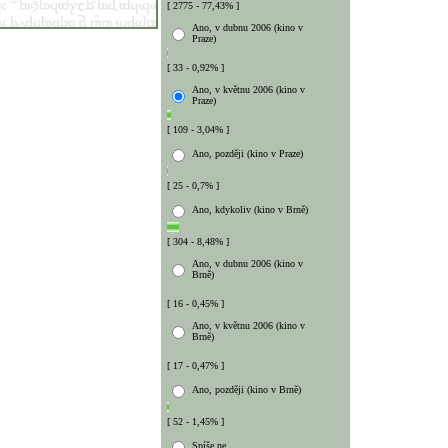
[ 2775 - 77,43% ]
Ano, v dubnu 2006 (kino v
Praze)
[ 33 - 0,92% ]
Ano, v květnu 2006 (kino v
Praze)
[ 109 - 3,04% ]
Ano, později (kino v Praze)
[ 25 - 0,7% ]
Ano, kdykoliv (kino v Brně)
[ 304 - 8,48% ]
Ano, v dubnu 2006 (kino v
Brně)
[ 16 - 0,45% ]
Ano, v květnu 2006 (kino v
Brně)
[ 17 - 0,47% ]
Ano, později (kino v Brně)
[ 52 - 1,45% ]
Spíše ne