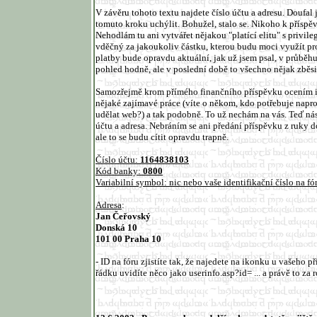
V závěru tohoto textu najdete číslo účtu a adresu. Doufal
tomuto kroku uchýlit. Bohužel, stalo se. Nikoho k přísp
Nehodlám tu ani vytvářet nějakou "platící elitu" s privil
vděčný za jakoukoliv částku, kterou budu moci využít pr
platby bude opravdu aktuální, jak už jsem psal, v průběh
pohled hodně, ale v poslední době to všechno nějak zběsile
Samozřejmě krom přímého finančního příspěvku ocením i
nějaké zajímavé práce (víte o někom, kdo potřebuje nap
udělat web?) a tak podobně. To už nechám na vás. Teď ná
účtu a adresa. Nebráním se ani předání příspěvku z ruky 
ale to se budu cítit opravdu trapně.
Číslo účtu:
1164838103
Kód banky:
0800
Variabilní symbol: nic nebo vaše identifikační číslo na fó
Adresa
:
Jan Čeřovský
Donská 10
101 00 Praha 10
- ID na fóru zjistíte tak, že najedete na ikonku u vašeho 
řádku uvidíte něco jako userinfo.asp?id= ... a právě to za 