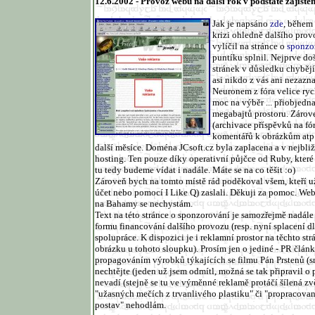
12.6.2002 - Provoz webu na další rok v podstatě zajištěn 
Jak je napsáno
zde
, během 
krizi ohledně dalšího prov
vylíčil na stránce o
sponzo
puntíku splnil. Nejprve do
stránek v důsledku chybějí
asi nikdo z vás ani nezaz
Neuronem z fóra velice ryc
moc na výběr ... přiobjedna
megabajtů prostoru. Zárove
(archivace příspěvků na fó
komentářů k obrázkům atp.
další měsíce. Doména JCsoft.cz byla zaplacena a v nejbli
hosting. Ten pouze díky operativní půjčce od Ruby, které
tu tedy budeme vídat i nadále. Máte se na co těšit :o)
Zároveň bych na tomto místě rád poděkoval všem, kteří už
účet nebo pomocí I Like Q) zaslali. Děkuji za pomoc. Web
na Bahamy se nechystám.
Text na této stránce o sponzorování je samozřejmě nadále
formu financování dalšího provozu (resp. nyní splacení dl
spolupráce. K dispozici je i reklamní prostor na těchto str
obrázku u tohoto sloupku). Prosím jen o jediné - PR člán
propagováním výrobků týkajících se filmu Pán Prstenů (
nechtějte (jeden už jsem odmítl, možná se tak připravil o p
nevadí (stejně se tu ve výměnné reklamě protáčí šílená zvě
"užasných mečích z trvanlivého plastiku" či "propracova
postav" nehodlám.