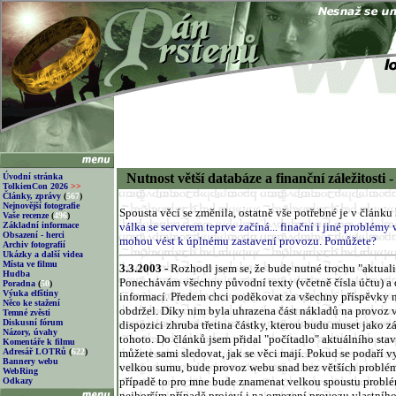
Nutnost větší databáze a finanční záležitosti
Úvodní stránka
TolkienCon 2026
>>
Články, zprávy
(
567
)
Nejnovější fotografie
Spousta věcí se změnila, ostatně vše potřebné je v článku
Vaše recenze
(
496
)
Základní informace
válka se serverem teprve začíná... finační i jiné problémy
Obsazení - herci
mohou vést k úplnému zastavení provozu. Pomůžete?
Archiv fotografií
Ukázky a další videa
Místa ve filmu
3.3.2003 -
Rozhodl jsem se, že bude nutné trochu "aktuali
Hudba
Ponechávám všechny původní texty (včetně čísla účtu) a 
Poradna
(
50
)
Výuka elfštiny
informací. Předem chci poděkovat za všechny příspěvky na
Něco ke stažení
obdržel. Díky nim byla uhrazena část nákladů na provoz v
Temné zvěsti
Diskusní fórum
dispozici zhruba třetina částky, kterou budu muset jako z
Názory, úvahy
tohoto. Do článků jsem přidal "počítadlo" aktuálního sta
Komentáře k filmu
Adresář LOTRů
(
622
)
můžete sami sledovat, jak se věci mají. Pokud se podaří v
Bannery webu
velkou sumu, bude provoz webu snad bez větších problé
WebRing
případě to pro mne bude znamenat velkou spoustu problém
Odkazy
nejhorším případě projeví i na omezení provozu vlastního