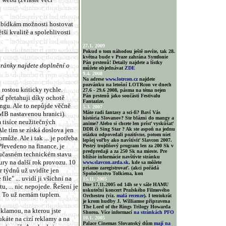
nabídkám možnosti hostovat
ší kvalitě a spolehlivosti
27.1. 2009
Pokud o tom náhodou ještě nevíte, tak 28.
května bude v Praze zahrána Symfonie
Pán prstenů! Detaily najdete a lístky
tránky najdete doplnění o
můžete objednávat
ZDE
.
9.4. 2008
Na adrese
www.lotrcon.cz
najdete
pozvánku na letošní LOTRcon ve dnech
 rostou kriticky rychle.
27.6 - 29.6 2008, pásma na téma nejen
Pán prstenů jako součásti Festivalu
eď přetahuji díky ochotě
Fantazize.
ingu. Ale to nepůjde věčně
5.3. 2007
Máte radi fantasy a sci-fi? Baví Vás
0 MB nastavenou hranici).
história Slovanov? Ste blázni do mangy a
 tisíce neužitečných
anime? Alebo si chcete len prísť vyskúšať
le tím se získá doslova jen
DDR či Sing Star ? Ak ste aspoň na jednu
otázku odpovedali pozitívne, potom niet
omůže. Ale i tak ... je potřeba
lepšej voľby ako navštíviť Slavcon 2007.
 Převedeno na finance, je
Pestrý trojdňový program len za 200 Sk v
predpredaji a za 250 Sk na mieste. Pre
oučasném technickém stavu
bližsie informácie navštívte stránku
ury na další rok provozu. 10
www.slavcon.arda.sk
, kde sa môžete
priamo zaregistrovať. (akci pořádá
r týdnů už uvidíte jen
Spoločenstvo Tolkiena, kon
le" ... uvidí ji všichni na
15.11. 2005
Dne 17.11.2005 od 14h se v sále HAMU
, ... nic nepojede. Řešení je
uskuteční koncert Pražského Filmového
c. To už nemám tuplem.
Orchestru (viz.
malá recenze
). I tentokrát
je krom hudby J. Williamse připravena
The Lord of the Rings Trilogy Howarda
eklamou, na kterou jste
Shorea. Více informací
na stránkách PFO
ukáte na cizí reklamy a na
10.1. 2005
Palace Cinemas Slovanský dům
mají na