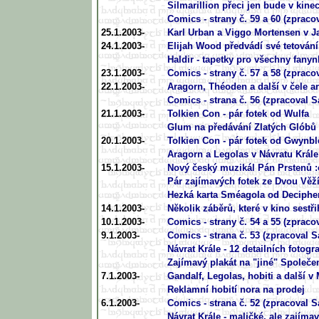
Silmarillion přeci jen bude v kine
Comics - strany č. 59 a 60 (zpraco
25.1.2003-
Karl Urban a Viggo Mortensen v J
24.1.2003-
Elijah Wood předvádí své tetování.
Haldir - tapetky pro všechny fanyn
23.1.2003-
Comics - strany č. 57 a 58 (zpraco
22.1.2003-
Aragorn, Théoden a další v čele a
Comics - strana č. 56 (zpracoval 
21.1.2003-
Tolkien Con - pár fotek od Wulfa
Glum na předávání Zlatých Glóbů 
20.1.2003-
Tolkien Con - pár fotek od Gwynbl
Aragorn a Legolas v Návratu Krále
15.1.2003-
Nový český muzikál Pán Prstenů :
Pár zajímavých fotek ze Dvou Věž
Hezká karta Sméagola od Deciphe
14.1.2003-
Několik záběrů, které v kino sest
10.1.2003-
Comics - strany č. 54 a 55 (zpraco
9.1.2003-
Comics - strana č. 53 (zpracoval 
Návrat Krále - 12 detailních fotograf
Zajímavý plakát na "jiné" Společe
7.1.2003-
Gandalf, Legolas, hobiti a další 
Reklamní hobití nora na prodej
6.1.2003-
Comics - strana č. 52 (zpracoval 
Návrat Krále - maličké, ale zajímav