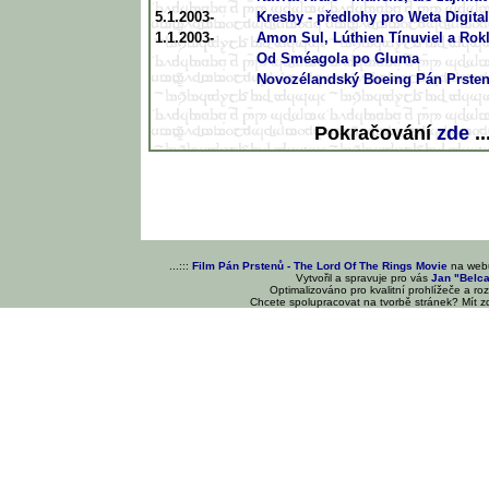
5.1.2003-
Kresby - předlohy pro Weta Digital
1.1.2003-
Amon Sul, Lúthien Tínuviel a Rok
Od Sméagola po Gluma
Novozélandský Boeing Pán Prste
Pokračování
zde
..
...:::
Film Pán Prstenů - The Lord Of The Rings Movie
na we
Vytvořil a spravuje pro vás
Jan "Belc
Optimalizováno pro kvalitní prohlížeče a ro
Chcete spolupracovat na tvorbě stránek? Mít 