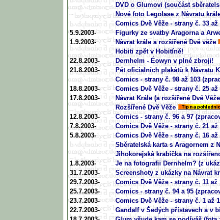
DVD o Glumovi (součást sběratels
Nové foto Legolase z Návratu král
Comics Dvě Věže - strany č. 33 až
5.9.2003-
Figurky ze svatby Aragorna a Arw
1.9.2003-
Návrat krále a rozšířené Dvě věže
Hobiti zpět v Hobitíně!
22.8.2003-
Dernhelm - Éowyn v plné zbroji!
21.8.2003-
Pět oficialních plakátů k Návratu K
Comics - strany č. 98 až 103 (zpra
18.8.2003-
Comics Dvě Věže - strany č. 25 až
17.8.2003-
Návrat Krále (a rozšířené Dvě Věže
Rozšířené Dvě Věže
12.8.2003-
Comics - strany č. 96 a 97 (zpraco
7.8.2003-
Comics Dvě Věže - strany č. 21 až
5.8.2003-
Comics Dvě Věže - strany č. 16 až
Sběratelská karta s Aragornem z N
Jihokorejská krabička na rozšířen
1.8.2003-
Je na fotografii Dernhelm? (z ukáz
31.7.2003-
Screenshoty z ukázky na Návrat kr
29.7.2003-
Comics Dvě Věže - strany č. 11 až
25.7.2003-
Comics - strany č. 94 a 95 (zpraco
23.7.2003-
Comics Dvě Věže - strany č. 1 až 
22.7.2003-
Gandalf v Šedých přístavech a v b
18.7.2003-
Glum všude kam se podíváš (fota