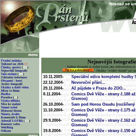
Nejnovější fotografi
Úvodní stránka
TolkienCon 2026
>>
Každou fotografii je možné poslat jako elektronickou (e-
Články, zprávy
(
567
)
Nejnovější fotografie
- Obrázky "zvláště vhodné" pro za
Vaše recenze
(
496
)
10.11.2005-
Speciální edice kompletní hudby 
Základní informace
Obsazení - herci
22.12.2004-
Novoroční přání...
Archiv fotografií
Ukázky a další videa
29.11.2004-
Až půjdete v Praze do ZOO...
Místa ve filmu
8.11.2004-
Comics Dvě Věže - strany č.188 až
Hudba
Poradna
(
50
)
Gismoo)
Výuka elfštiny
26.10.2004-
Sam pod Horou Osudu (rozšířený
Něco ke stažení
Temné zvěsti
11.10.2004-
Comics Dvě Věže - strany č.175 až
Diskusní fórum
Názory, úvahy
Gismoo)
Komentáře k filmu
29.9.2004-
Comics Dvě Věže - strany č.162 až
Adresář LOTRů
(
622
)
Bannery webu
Gismoo)
WebRing
19.8.2004-
Comics Dvě Věže - strany č.150 až
Odkazy
Gismoo)