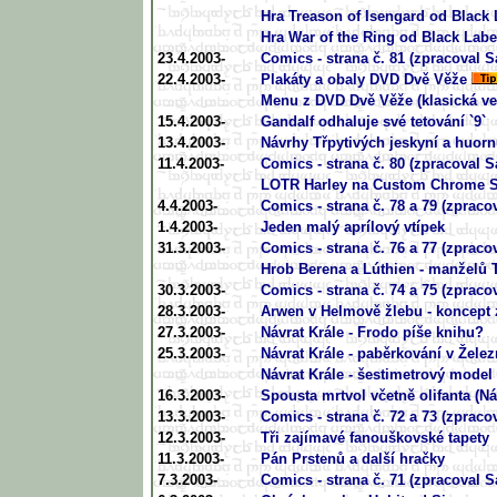
Hra Treason of Isengard od Black
Hra War of the Ring od Black Lab
23.4.2003-
Comics - strana č. 81 (zpracoval 
22.4.2003-
Plakáty a obaly DVD Dvě Věže
Menu z DVD Dvě Věže (klasická ve
15.4.2003-
Gandalf odhaluje své tetování `9`
13.4.2003-
Návrhy Třpytivých jeskyní a huor
11.4.2003-
Comics - strana č. 80 (zpracoval 
LOTR Harley na Custom Chrome 
4.4.2003-
Comics - strana č. 78 a 79 (zpraco
1.4.2003-
Jeden malý aprílový vtípek
31.3.2003-
Comics - strana č. 76 a 77 (zpraco
Hrob Berena a Lúthien - manželů 
30.3.2003-
Comics - strana č. 74 a 75 (zpraco
28.3.2003-
Arwen v Helmově žlebu - koncept 
27.3.2003-
Návrat Krále - Frodo píše knihu?
25.3.2003-
Návrat Krále - paběrkování v Žel
Návrat Krále - šestimetrový model 
16.3.2003-
Spousta mrtvol včetně olifanta (Ná
13.3.2003-
Comics - strana č. 72 a 73 (zpraco
12.3.2003-
Tři zajímavé fanouškovské tapety
11.3.2003-
Pán Prstenů a další hračky
7.3.2003-
Comics - strana č. 71 (zpracoval 