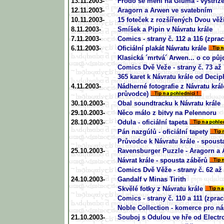
13.11.2003-
Frodo se mění na Gluma - vystřiž
12.11.2003-
Aragorn a Arwen ve svatebním
10.11.2003-
15 foteček z rozšířených Dvou věž
8.11.2003-
Smíšek a Pipin v Návratu krále
7.11.2003-
Comics - strany č. 112 a 116 (zpra
6.11.2003-
Oficiální plakát Návratu krále
Klasická ´mrtvá´ Arwen... o co pů
Comics Dvě Veže - strany č. 73 až
365 karet k Návratu krále od Decip
4.11.2003-
Nádherné fotografie z Návratu krá
průvodce)
30.10.2003-
Obal soundtracku k Návratu krále
29.10.2003-
Něco málo z bitvy na Pelennoru
28.10.2003-
Odula - oficiální tapeta
Pán nazgúlů - oficiální tapety
Průvodce k Návratu krále - spousta
25.10.2003-
Ravensburger Puzzle - Aragorn a
Návrat krále - spousta záběrů
Comics Dvě Věže - strany č. 62 až
24.10.2003-
Gandalf v Minas Tirith
Skvělé fotky z Návratu krále
Comics - strany č. 110 a 111 (zpra
Noble Collection - komerce pro n
21.10.2003-
Souboj s Odulou ve hře od Electro