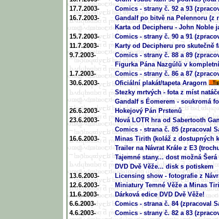
17.7.2003-
Comics - strany č. 92 a 93 (zpraco
16.7.2003-
Gandalf po bitvě na Pelennoru (z 
Karta od Decipheru - John Noble 
15.7.2003-
Comics - strany č. 90 a 91 (zpraco
11.7.2003-
Karty od Decipheru pro skutečně 
9.7.2003-
Comics - strany č. 88 a 89 (zpraco
Figurka Pána Nazgúlů v kompletní
1.7.2003-
Comics - strany č. 86 a 87 (zpraco
30.6.2003-
Oficiální plakát/tapeta Aragorn
Stezky mrtvých - fota z míst natáč
Gandalf s Éomerem - soukromá fot
26.6.2003-
Hokejový Pán Prstenů
23.6.2003-
Nová LOTR hra od Sabertooth Ga
Comics - strana č. 85 (zpracoval 
16.6.2003-
Minas Tirith (koláž z dostupných 
Trailer na Návrat Krále z E3 (trochu
Tajemné stany... dost možná Šerá
DVD Dvě Věže... disk s potiskem
13.6.2003-
Licensing show - fotografie z Návr
12.6.2003-
Miniatury Temné Věže a Minas Tir
11.6.2003-
Dárková edice DVD Dvě Věže!
6.6.2003-
Comics - strana č. 84 (zpracoval 
4.6.2003-
Comics - strany č. 82 a 83 (zpraco