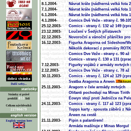
8.1.2004-
Návrat krále (nádherná velká fota 2
7.1.2004-
Návrat krále (nádherná velká fota 1
6.1.2004-
Návrat krále (nádherná velká fota 1
4.1.2004-
Comics Dvě Veže - strany č. 98-10
25.12.2003-
Comics - strany č. 132 až 149 (zp
23.12.2003-
Loučení v Šedých přístavech
22.12.2003-
Novoroční a vánoční přáníčko pro
16.12.2003-
Figurka Aragorna od Sideshow/W
Několik dekorací z premiéry ROTK
Comics Dve Veže - strany c. 90 až
Comics - strany č. 130 a 131 (zpra
7.12.2003-
Figurky vojáků z armády mrtvých
2.12.2003-
Comics Dve Veže - strany c. 78 až
30.11.2003-
Comics - strany č. 124 až 129 (zp
Svatba Aragorna a Arwen
Další weby...
25.11.2003-
Aragorn v čele armády mrtvých
Olifanti pochodují na Minas Tirith
Stránky si právě
853
Éowyn stojí proti Jedničce na Pe
prohlíží
lidí
24.11.2003-
Comics - strany č. 117 až 123 (zpr
Celkem návštěvníků
22706679
Topps karty - spousta záběrů z Náv
Arwen na cestě
21.11.2003-
Pipin s palantírem!
English version here
Armáda mašíruje z Minas Morgul