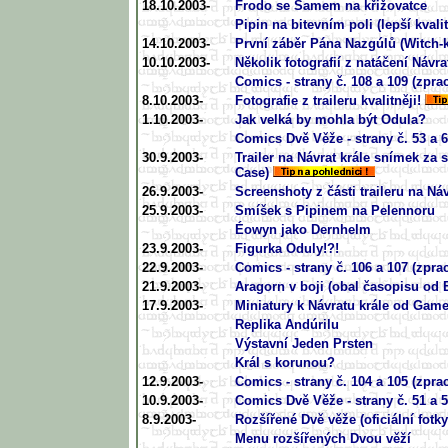
18.10.2003-
Frodo se Samem na křižovatce
Pipin na bitevním poli (lepší kvalit
14.10.2003-
První záběr Pána Nazgúlů (Witch-
10.10.2003-
Několik fotografií z natáčení Návra
Comics - strany č. 108 a 109 (zpra
8.10.2003-
Fotografie z traileru kvalitněji!
1.10.2003-
Jak velká by mohla být Odula?
Comics Dvě Věže - strany č. 53 a 
30.9.2003-
Trailer na Návrat krále snímek za
Case)
26.9.2003-
Screenshoty z části traileru na Náv
25.9.2003-
Smíšek s Pipinem na Pelennoru
Éowyn jako Dernhelm
23.9.2003-
Figurka Oduly!?!
22.9.2003-
Comics - strany č. 106 a 107 (zpra
21.9.2003-
Aragorn v boji (obal časopisu od E
17.9.2003-
Miniatury k Návratu krále od Ga
Replika Andúrilu
Výstavní Jeden Prsten
Král s korunou?
12.9.2003-
Comics - strany č. 104 a 105 (zpra
10.9.2003-
Comics Dvě Věže - strany č. 51 a 
8.9.2003-
Rozšířené Dvě věže (oficiální fotky
Menu rozšířených Dvou věží