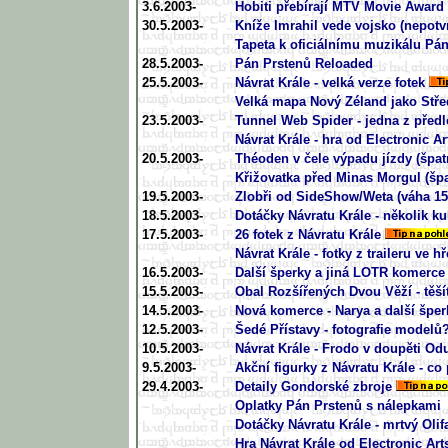
3.6.2003-
Hobiti přebírají MTV Movie Award 
30.5.2003-
Kníže Imrahil vede vojsko (nepotv
Tapeta k oficiálnímu muzikálu Pá
28.5.2003-
Pán Prstenů Reloaded
25.5.2003-
Návrat Krále - velká verze fotek
Velká mapa Nový Zéland jako Stř
23.5.2003-
Tunnel Web Spider - jedna z před
Návrat Krále - hra od Electronic Ar
20.5.2003-
Théoden v čele výpadu jízdy (špatn
Křižovatka před Minas Morgul (špa
19.5.2003-
Zlobři od SideShow/Weta (váha 15
18.5.2003-
Dotáčky Návratu Krále - několik ku
17.5.2003-
26 fotek z Návratu Krále
Návrat Krále - fotky z traileru ve h
16.5.2003-
Další šperky a jiná LOTR komerce
15.5.2003-
Obal Rozšířených Dvou Věží - těší
14.5.2003-
Nová komerce - Narya a další šper
12.5.2003-
Šedé Přístavy - fotografie modelů
10.5.2003-
Návrat Krále - Frodo v doupěti Odu
9.5.2003-
Akční figurky z Návratu Krále - co 
29.4.2003-
Detaily Gondorské zbroje
Oplatky Pán Prstenů s nálepkami
Dotáčky Návratu Krále - mrtvý Olif
Hra Návrat Krále od Electronic Art