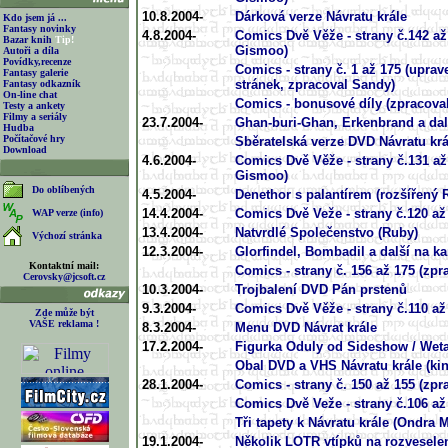
10.8.2004-
Dárková verze Návratu krále
Kdo jsem já ...
Fantasy novinky
4.8.2004-
Comics Dvě Věže - strany č.142 až
Bazar knih
Tip!
Gismoo)
Autoři a díla
Povídky,recenze
Comics - strany č. 1 až 175 (upra
Fantasy galerie
stránek, zpracoval Sandy)
Fantasy odkazník
On-line chat
Comics - bonusové díly (zpracova
Testy a ankety
Filmy a seriály
23.7.2004-
Ghan-buri-Ghan, Erkenbrand a dal
Hudba
Počítačové hry
Sběratelská verze DVD Návratu krá
Download
4.6.2004-
Comics Dvě Věže - strany č.131 až
Gismoo)
Do oblíbených
4.5.2004-
Denethor s palantírem (rozšířený
14.4.2004-
Comics Dvě Veže - strany č.120 až
WAP verze (info)
13.4.2004-
Natvrdlé Společenstvo (Ruby)
Výchozí stránka
12.3.2004-
Glorfindel, Bombadil a další na ka
Kontaktní mail:
Comics - strany č. 156 až 175 (zp
Cerovsky@jcsoft.cz
10.3.2004-
Trojbalení DVD Pán prstenů
9.3.2004-
Comics Dvě Věže - strany č.110 až
Zde může být
VAŠE reklama !
8.3.2004-
Menu DVD Návrat krále
17.2.2004-
Figurka Oduly od Sideshow / Wet
Obal DVD a VHS Návratu krále (ki
28.1.2004-
Comics - strany č. 150 až 155 (zp
Comics Dvě Veže - strany č.106 až
Tři tapety k Návratu krále (Ondra 
19.1.2004-
Několik LOTR vtípků na rozvesele