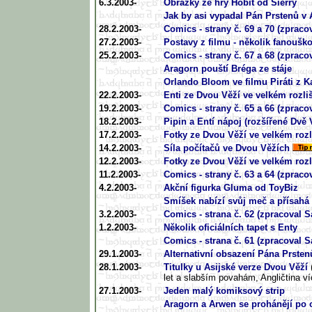
6.3.2003-
Obrázky ze hry Hobit od Sierry
Jak by asi vypadal Pán Prstenů v
28.2.2003-
Comics - strany č. 69 a 70 (zpraco
27.2.2003-
Postavy z filmu - několik fanoušk
25.2.2003-
Comics - strany č. 67 a 68 (zpraco
Aragorn pouští Bréga ze stáje
Orlando Bloom ve filmu Piráti z K
22.2.2003-
Enti ze Dvou Věží ve velkém rozli
19.2.2003-
Comics - strany č. 65 a 66 (zpraco
18.2.2003-
Pipin a Entí nápoj (rozšířené Dvě
17.2.2003-
Fotky ze Dvou Věží ve velkém rozl
14.2.2003-
Síla počítačů ve Dvou Věžích
12.2.2003-
Fotky ze Dvou Věží ve velkém rozl
11.2.2003-
Comics - strany č. 63 a 64 (zpraco
4.2.2003-
Akční figurka Gluma od ToyBiz
Smíšek nabízí svůj meč a přísahá
3.2.2003-
Comics - strana č. 62 (zpracoval 
1.2.2003-
Několik oficiálních tapet s Enty
Comics - strana č. 61 (zpracoval 
29.1.2003-
Alternativní obsazení Pána Prsten
28.1.2003-
Titulky u Asijské verze Dvou Věží
let a slabším povahám, Angličtina v
27.1.2003-
Jeden malý komiksový strip
Aragorn a Arwen se prohánějí po 