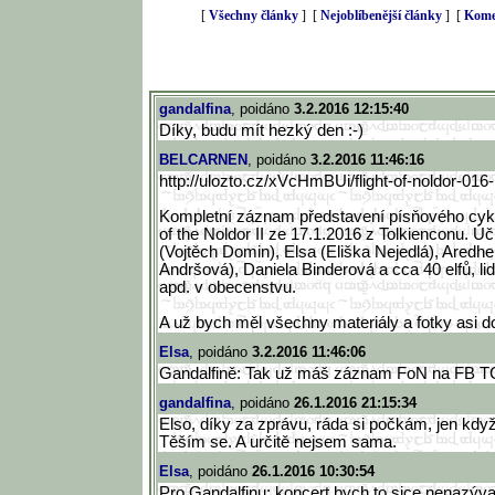
[
Všechny články
] [
Nejoblíbenější články
] [
Kome
gandalfina
, poidáno
3.2.2016 12:15:40
Díky, budu mít hezký den :-)
BELCARNEN
, poidáno
3.2.2016 11:46:16
http://ulozto.cz/xVcHmBUi/flig
ht-of-noldor-01
Kompletní záznam představení písňového cykl
of the Noldor II ze 17.1.2016 z Tolkienconu. Úč
(Vojtěch Domin), Elsa (Eliška Nejedlá), Aredhe
Andršová), Daniela Binderová a cca 40 elfů, lidí
apd. v obecenstvu.
A už bych měl všechny materiály a fotky asi do
Elsa
, poidáno
3.2.2016 11:46:06
Gandalfině: Tak už máš záznam FoN na FB TC
gandalfina
, poidáno
26.1.2016 21:15:34
Elso, díky za zprávu, ráda si počkám, jen kdy
Těším se. A určitě nejsem sama.
Elsa
, poidáno
26.1.2016 10:30:54
Pro Gandalfinu: koncert bych to sice nenazýva