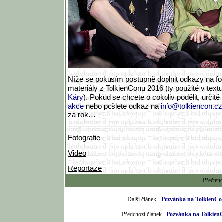
Níže se pokusím postupně doplnit odkazy na foto
materiály z TolkienConu 2016 (ty použité v text
Káry
). Pokud se chcete o cokoliv podělit, určitě
akce
nebo pošlete odkaz na
info@tolkiencon.cz
za rok…
Fotografie
Video
Reportáže
Přečten
Další článek -
Pozvánka na TolkienCo
Předchozí článek -
Pozvánka na Tolkien