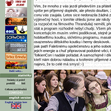
Vím, že mnoho z vás jezdí především za přáteli 
spíše jen příjemný doplněk, ale přesto doufám,
conu vás zaujala. Letos sice nedorazila žádná 
výjimečný host, v tomhle ohledu jsme ale nikdy
(a rozpočet na filmového Thranduila) neměli, p
stát a program rozhodně nebyl chudý. Všem př
koncertujícím musím velmi poděkovat, stejně 
hobitoelfímu koutku, skřetímu programu, masal
osazenstvu dětského koutku i herny deskovek.
pak patří Falešnému společenstvu a jeho sobotn
jejich energie a chuť připravovat podobné věci, 
TolkienCon i nadále pořádat. A samozřejmě i d
kteří nám dobrou náladou a tvořením příjemné 
najevo, že to celé má smysl :-)
Další weby...
Stránky si právě
912
prohlíží
lidí
Celkem návštěvníků
22683243
English version here