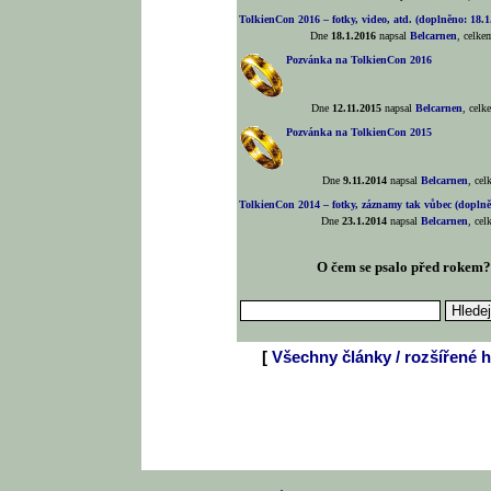
TolkienCon 2016 – fotky, video, atd. (doplněno: 18.1
Dne
18.1.2016
napsal
Belcarnen
, celk
Pozvánka na TolkienCon 2016
Dne
12.11.2015
napsal
Belcarnen
, cel
Pozvánka na TolkienCon 2015
Dne
9.11.2014
napsal
Belcarnen
, ce
TolkienCon 2014 – fotky, záznamy tak vůbec (doplněn
Dne
23.1.2014
napsal
Belcarnen
, ce
O čem se psalo před rokem
[
Všechny články / rozšířené h