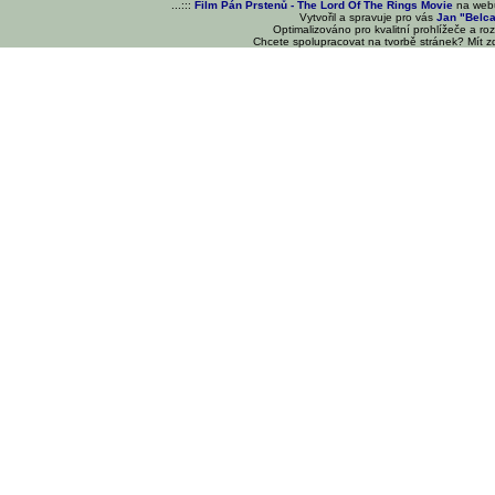
...:::
Film Pán Prstenů - The Lord Of The Rings Movie
na we
Vytvořil a spravuje pro vás
Jan "Belc
Optimalizováno pro kvalitní prohlížeče a ro
Chcete spolupracovat na tvorbě stránek? Mít 