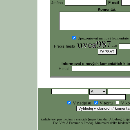
Jméno:
E-mail:
Komentář:
Upozorňovat na nové komentáře
-->
Přepiš heslo
Informovat o nových komentářích k t
E-mail:
V nadpisu
V textu
V ko
Zadejte text pro hledání v eláncích (napo. Gandalf
A
Balrog, Eli
Dvi Viže
A
Faramir
A
Frodo). Minimální délka hledaného