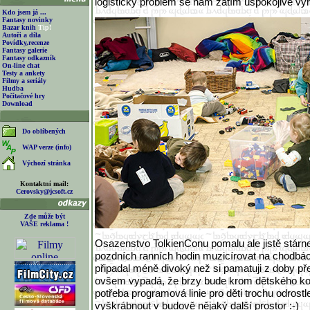
logistický problém se nám zatím uspokojivě vy
Kdo jsem já ...
Fantasy novinky
Bazar knih
Tip!
Autoři a díla
Povídky,recenze
Fantasy galerie
Fantasy odkazník
On-line chat
Testy a ankety
Filmy a seriály
Hudba
Počítačové hry
Download
Do oblíbených
WAP verze (info)
Výchozí stránka
Kontaktní mail:
Cerovsky@jcsoft.cz
Zde může být
VAŠE reklama !
Osazenstvo TolkienConu pomalu ale jistě stárne
pozdních ranních hodin muzicírovat na chodbác
připadal méně divoký než si pamatuji z doby pře
ovšem vypadá, že brzy bude krom dětského kou
potřeba programová linie pro děti trochu odrost
vyškrábnout v budově nějaký další prostor :-)