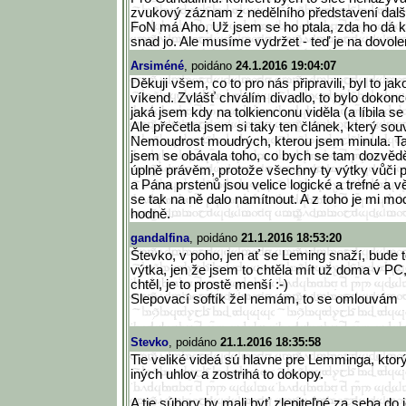
zvukový záznam z nedělního představení dalš
FoN má Aho. Už jsem se ho ptala, zda ho dá k
snad jo. Ale musíme vydržet - teď je na dovole
Arsiméné
, poidáno
24.1.2016 19:04:07
Děkuji všem, co to pro nás připravili, byl to j
víkend. Zvlášť chválím divadlo, to bylo dokonc
jaká jsem kdy na tolkienconu viděla (a líbila s
Ale přečetla jsem si taky ten článek, který so
Nemoudrost moudrých, kterou jsem minula. T
jsem se obávala toho, co bych se tam dozvěděl
úplně právěm, protože všechny ty výtky vůči 
a Pána prstenů jsou velice logické a trefné a 
se tak na ně dalo namítnout. A z toho je mi m
hodně.
gandalfina
, poidáno
21.1.2016 18:53:20
Števko, v poho, jen ať se Leming snaží, bude to
výtka, jen že jsem to chtěla mít už doma v PC
chtěl, je to prostě menší :-)
Slepovací softík žel nemám, to se omlouvám
Stevko
, poidáno
21.1.2016 18:35:58
Tie veliké videá sú hlavne pre Lemminga, ktor
iných uhlov a zostrihá to dokopy.
A tie súbory by mali byť zlepiteľné za seba do