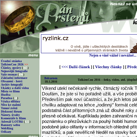
Nejen o víně vážně i nevážně...
Úvodní stránka
TolkienCon 2026
>>
[
<<< Další článek
] [
Všechny články
] [
Předc
Články, zprávy
(
567
)
Nejnovější fotografie
Vaše recenze
(
496
)
Základní informace
Belcarnen
TolkienCon 2016 – fotky, video, atd. (doplně
Obsazení - herci
18.1.2016
Archiv fotografií
Víkend utekl nečekaně rychle, čtrnáctý ročník 
Ukázky a další videa
Místa ve filmu
Doufám, že jste si ho pořádně užili, a vše probě
Hudba
Poradna
(
50
)
Především pak noví účastníci, a že jich letos pá
Výuka elfštiny
chvilku adaptovat na lehce „rodinný“ formát cel
Něco ke stažení
Temné zvěsti
podstatná část přítomných zná už dlouhé roky a
Diskusní fórum
Názory, úvahy
přesně očekávat. Kupříkladu jeden zahraniční 
Komentáře k filmu
poznámku o přezůvkách za pouhý hobití humor (al
Adresář LOTRů
(
622
)
Bannery webu
podobně jako olifanty v informacích ohledně př
WebRing
mazlíčků, a pak nevěřícně hleděl na stovky bot 
Odkazy