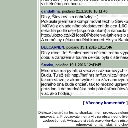
viditeľného prechodu.
gandalfina
, poidáno
21.1.2016 16:11:45
Díky, Števkovi za nahrávky. :-)
Pokusila jsem se zkomprimovat těch 5 Števk
.MOVů z divadelního představení do cca 1,6GB
seřadila podle děje (aspoň doufám) a nahodila 
http://ulozto.cz/x2HobsDP
/beren-a-luthien-zip 
A neměl by někdo nedělní koncert Elsy a Bard
BELCARNEN
, poidáno
19.1.2016 18:17:46
Díky moc! Jo, Scalex nás s délkou trochu vypekl
dobu a zařazení s touhle délkou byla čistě na
Stevko
, poidáno
19.1.2016 12:43:45
Mnohí sa ma pýtali, či veci zo záznamových z
Budú. Tu už sú: http://haf.ms.mff.cuni.cz/~ste
v
takom stave, v akom vyliezli zo záznamových 
jedného dňa bude chcieť, tak to možno upraví
prázdno, kde prednáška bola pätnásťminútov
viac ako hodinu)
[
Všechny komentáře
]
Diskuze čtenářů na těchto stránkách není provozovatele
upravována. Provozovatel nemá vliv na obsah jednotlivý
zodpovědnost. Vyhrazuje si však právo kterýkoliv pří
odporovat normám slušného chov