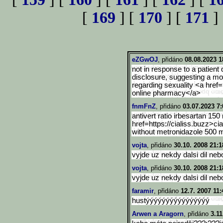
[
169
] [
170
] [
171
]
eZGwOJ
, přidáno
08.08.2023 1
not in response to a patient
disclosure, suggesting a mo
regarding sexuality <a href=
online pharmacy</a>
fnmFnZ
, přidáno
03.07.2023 7:
antivert ratio irbesartan 15
href=https://cialiss.buzz>c
i
without metronidazole 500 m
vojta
, přidáno
30.10. 2008 21:1
vyjde uz nekdy dalsi dil neb
vojta
, přidáno
30.10. 2008 21:1
vyjde uz nekdy dalsi dil neb
faramir
, přidáno
12.7. 2007 11:
hustýýýýýýýýýýýýýýýý
Arwen a Aragorn
, přidáno
3.11