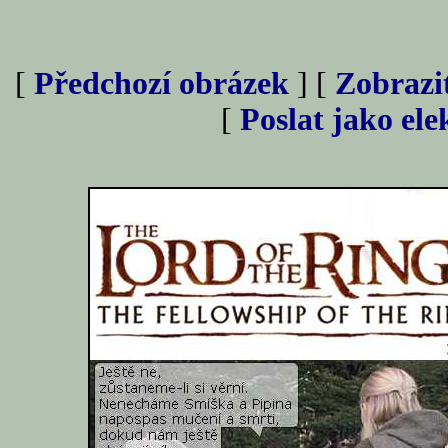
[
Předchozí obrázek
] [
Zobrazi
[
Poslat jako el