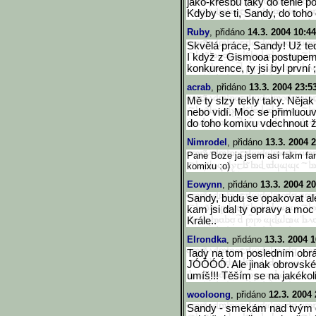
jako-kresbu taky do téhle po
Kdyby se ti, Sandy, do toho
Ruby
, přidáno
14.3. 2004 10:44
Skvělá práce, Sandy! Už teď
I když z Gismooa postupem
konkurence, ty jsi byl první ;
acrab
, přidáno
13.3. 2004 23:5
Mě ty slzy tekly taky. Nějak 
nebo vidí. Moc se přimluouv
do toho komixu vdechnout ži
Nimrodel
, přidáno
13.3. 2004 
Pane Boze ja jsem asi fakm fana
komixu :o)
Eowynn
, přidáno
13.3. 2004 20
Sandy, budu se opakovat ale
kam jsi dal ty opravy a mo
Krále..
Elrondka
, přidáno
13.3. 2004 1
Tady na tom posledním obrá
JÓÓÓÓ. Ale jinak obrovské u
umíš!!! Těším se na jakékol
wooloong
, přidáno
12.3. 2004 
Sandy - smekám nad tvým dí