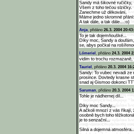
Sandy má šikovné ručičky,
Všem z toho tečou slzičky.
Zanechme už děkování,
Máme jedno skromné přání: 
A tak dále, a tak dále....:o)
Anja
, přidáno
26.3. 2004 20:43
To je tak dojemňoušké...
Díky moc, Sandy a doufám, 
se, abys počkal na rošířenou 
Lómeriel
, přidáno
24.3. 2004 2
vidim to trochu rozmazaně, 
Tauriel
, přidáno
20.3. 2004 16:
Sandy: To vubec nevadi ze
prosince. Dovtedy krasne st
snad aj Gismoo dokonci TTT
Saruman
, přidáno
20.3. 2004 1
Tohle je nádhernej díl...
Díky moc Sandy...
A ačkoli mnozí z vás říkají
osobně bych toho těžkotonáž
je to senzační...
Silná a dojemná atmosféra..