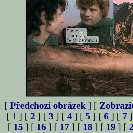
[
Předchozí obrázek
] [
Zobrazi
[
1
] [
2
] [
3
] [
4
] [
5
] [
6
] [
7
]
[
15
] [
16
] [
17
] [
18
] [
19
] [