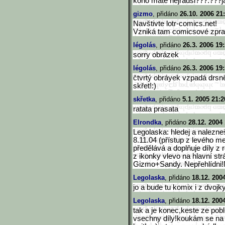
koho máte nejradši???:???já
gizmo
, přidáno
26.10. 2006 21
Navštivte lotr-comics.net!
Vzniká tam comicsové zpra
légolás
, přidáno
26.3. 2006 19
sorry obrázek
légolás
, přidáno
26.3. 2006 19
čtvrtý obráyek vzpadá drsně
skřet!:)
skřetka
, přidáno
5.1. 2005 21:2
ratata prasata
Elrondka
, přidáno
28.12. 2004
Legolaska: hledej a nalezne
8.11.04 (přístup z levého m
předělává a doplňuje díly z 
z ikonky vlevo na hlavní str
Gizmo+Sandy. Nepřehlídni!N
Legolaska
, přidáno
18.12. 200
jo a bude tu komix i z dvojky
Legolaska
, přidáno
18.12. 200
tak a je konec,keste ze pob
vsechny díly!koukám se na