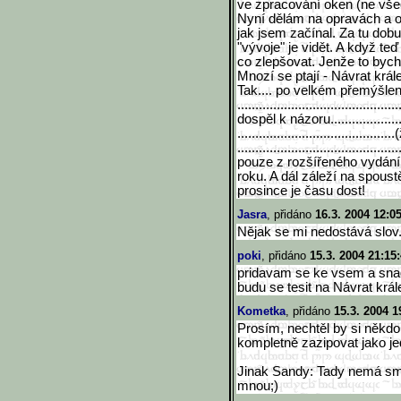
ve zpracování oken (ne všec
Nyní dělám na opravách a 
jak jsem začínal. Za tu dobu
"vývoje" je vidět. A když te
co zlepšovat. Jenže to byc
Mnozí se ptají - Návrat král
Tak.... po velkém přemýšlení....
..............................
...............
dospěl k názoru....................
..............................
.............
..............................
..........
pouze z rozšířeného vydání!!
roku. A dál záleží na spoustě
prosince je času dost!
Jasra
, přidáno
16.3. 2004 12:0
Nějak se mi nedostává slov..
poki
, přidáno
15.3. 2004 21:15
pridavam se ke vsem a snad
budu se tesit na Návrat krále
Kometka
, přidáno
15.3. 2004 1
Prosím, nechtěl by si někdo 
kompletně zazipovat jako je
Jinak Sandy: Tady nemá smys
mnou;)