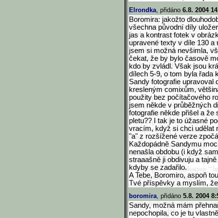
Elrondka
, přidáno
6.8. 2004 14
Boromira: jakožto dlouhod
všechna původní díly ulože
jas a kontrast fotek v obráz
upravené texty v díle 130 a
jsem si možná nevšimla, v
čekat, že by bylo časově mo
kdo by zvládl. Však jsou k
dílech 5-9, o tom byla řada
Sandy fotografie upravoval 
kresleným comixům, většina 
použity bez počítačového r
jsem někde v průběžných di
fotografie někde přišel a že
pletu?? I tak je to úžasné p
vracím, když si chci udělat 
"a" z rozšížené verze zpočát
Každopádně Sandymu moc mo
nenašla obdobu (i když sa
straaašně ji obdivuju a tajně
kdyby se zadařilo.
A Tebe, Boromiro, aspoň tou
Tvé příspěvky a myslím, že
boromira
, přidáno
5.8. 2004 8:
Sandy, možná mám přehnan
nepochopila, co je tu vlastn