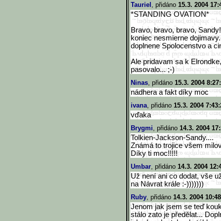
Tauriel
, přidáno
15.3. 2004 17:
*STANDING OVATION*
Bravo, bravo, bravo, Sandy!
koniec nesmierne dojimavy.
doplnene Spolocenstvo a cim
Ale pridavam sa k Elrondke,
pasovalo... ;-)
Ninas
, přidáno
15.3. 2004 8:27
nádhera a fakt díky moc
ivana
, přidáno
15.3. 2004 7:43:
vďaka
Brygmi
, přidáno
14.3. 2004 17
Tolkien-Jackson-Sandy....
Známá to trojice všem milo
Díky ti moc!!!!!
Umbar
, přidáno
14.3. 2004 12:
Už není ani co dodat, vše už
na Návrat krále :-)))))))
Ruby
, přidáno
14.3. 2004 10:48
Jenom jak jsem se teď kouk
stálo zato je předělat... Dop