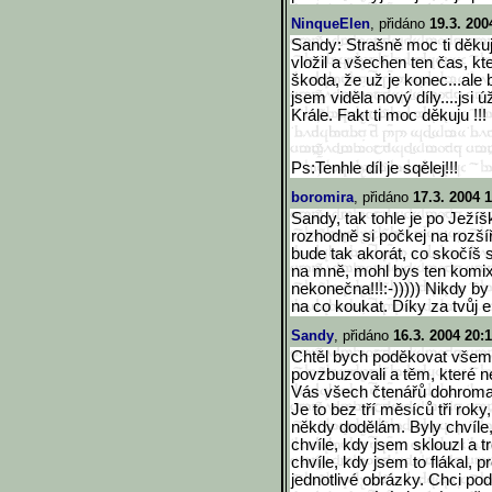
NinqueElen
, přidáno
19.3. 200
Sandy: Strašně moc ti děkuju
vložil a všechen ten čas, kte
škoda, že už je konec...ale 
jsem viděla nový díly....jsi
Krále. Fakt ti moc děkuju !!!
Ps:Tenhle díl je sqělej!!!
boromira
, přidáno
17.3. 2004 
Sandy, tak tohle je po Ježíšk
rozhodně si počkej na rozšíř
bude tak akorát, co skočíš
na mně, mohl bys ten komi
nekonečna!!!:-))))) Nikdy by
na co koukat. Díky za tvůj 
Sandy
, přidáno
16.3. 2004 20:
Chtěl bych poděkovat všem,
povzbuzovali a těm, které ne
Vás všech čtenářů dohromady
Je to bez tří měsíců tři roky
někdy dodělám. Byly chvíle,
chvíle, kdy jsem sklouzl a tr
chvíle, kdy jsem to flákal, 
jednotlivé obrázky. Chci po