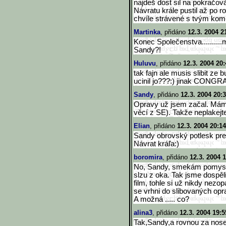
najdeš dost sil na pokračo
Návratu krále pustil až po r
chvíle strávené s tvým ko
Martinka
, přidáno
12.3. 2004 2
Konec Společenstva.........
Sandy?!
Huluvu
, přidáno
12.3. 2004 20:
tak fajn ale musis slibit ze
ucinil jo???:) jinak CONGR
Sandy
, přidáno
12.3. 2004 20:
Opravy už jsem začal. Mám 
věcí z SE). Takže neplakejte
Elian
, přidáno
12.3. 2004 20:14
Sandy obrovský potlesk pre
Návrat kráľa:)
boromira
, přidáno
12.3. 2004 
No, Sandy, smekám pomysln
slzu z oka. Tak jsme dospěli
film, tohle si už nikdy nezo
se vrhni do slibovaných opra
A možná ..... co?
alina3
, přidáno
12.3. 2004 19:5
Tak,Sandy,a rovnou za nosem