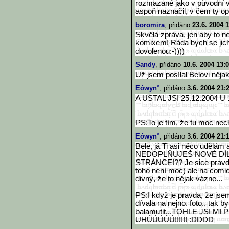
rozmazané jako v původní v
aspoň naznačil, v čem ty opr
boromira
, přidáno
23.6. 2004 1
Skvělá zpráva, jen aby to n
komixem! Ráda bych se jich 
dovolenou:-))))
Sandy
, přidáno
10.6. 2004 13:
Už jsem posílal Belovi něja
Eówyn°
, přidáno
3.6. 2004 21:
A USTAL JSI 25.12.2004 U 149 D
PS:To je tím, že tu moc necho
Eówyn°
, přidáno
3.6. 2004 21:
Bele, já Ti asi něco udělám
NEDOPLŇUJEŠ NOVÉ DÍL
STRÁNCE!?? Je sice pravda,
toho není moc) ale na comi
divný, že to nějak vázne...
PS:I když je pravda, že jse
dívala na nejno. foto., tak b
balamutit...TOHLE JSI M
UHÚÚÚÚÚ!!!!!! :DDDD