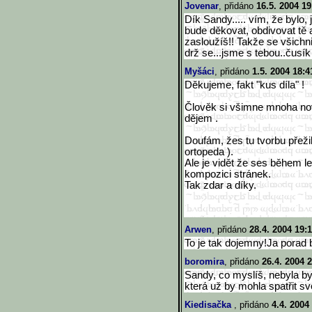
Jovenar
, přidáno
16.5. 2004 19
Dík Sandy..... vím, že bylo, 
bude děkovat, obdivovat tě a
zasloužíš!! Takže se všich
drž se...jsme s tebou..čusík
Myšáci
, přidáno
1.5. 2004 18:4
Děkujeme, fakt "kus díla" !
Člověk si všimne mnoha nový
dějem .
Doufám, žes tu tvorbu přeži
ortopeda ).
Ale je vidět že ses během le
kompozici stránek.
Tak zdar a díky.
Arwen
, přidáno
28.4. 2004 19:
To je tak dojemny!Ja porad 
boromira
, přidáno
26.4. 2004 
Sandy, co myslíš, nebyla b
která už by mohla spatřit svě
Kiedisačka
, přidáno
4.4. 2004