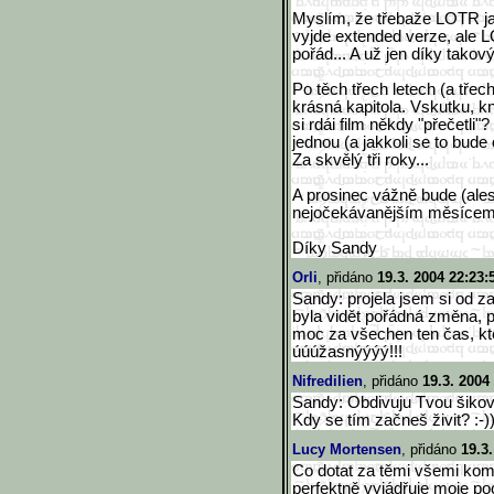
Myslím, že třebaže LOTR jak
vyjde extended verze, ale 
pořád... A už jen díky takov
Po těch třech letech (a tře
krásná kapitola. Vskutku, knih
si rdái film někdy "přečetli"
jednou (a jakkoli se to bud
Za skvělý tři roky...
A prosinec vážně bude (ales
nejočekávanějším měsícem r
Díky Sandy
Orli
, přidáno
19.3. 2004 22:23:
Sandy: projela jsem si od za
byla vidět pořádná změna, 
moc za všechen ten čas, ktere
úúúžasnýýýý!!!
Nifredilien
, přidáno
19.3. 2004
Sandy: Obdivuju Tvou šikovn
Kdy se tím začneš živit? :-))
Lucy Mortensen
, přidáno
19.3
Co dotat za těmi všemi kom
perfektně vyjádřuje moje poc