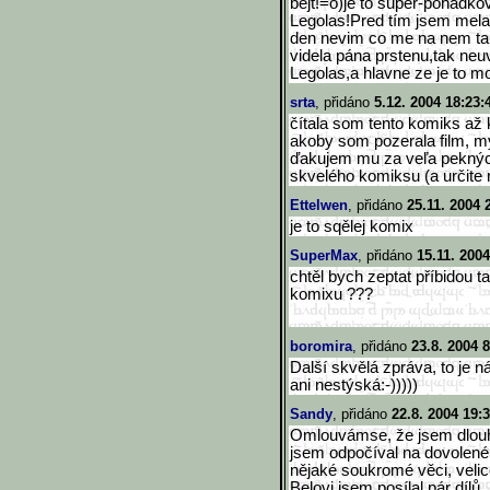
bejt!=o)je to super-pohádk
Legolas!Pred tím jsem mela 
den nevim co me na nem tak
videla pána prstenu,tak neuv
Legolas,a hlavne ze je to m
srta
, přidáno
5.12. 2004 18:23:
čítala som tento komiks až k
akoby som pozerala film, m
ďakujem mu za veľa pekných 
skvelého komiksu (a určite
Ettelwen
, přidáno
25.11. 2004 
je to sqělej komix
SuperMax
, přidáno
15.11. 2004
chtěl bych zeptat příbidou ta
komixu ???
boromira
, přidáno
23.8. 2004 8
Další skvělá zpráva, to je n
ani nestýská:-)))))
Sandy
, přidáno
22.8. 2004 19:
Omlouvámse, že jsem dlouho
jsem odpočíval na dovolené 
nějaké soukromé věci, velice
Belovi jsem posílal pár dílů,