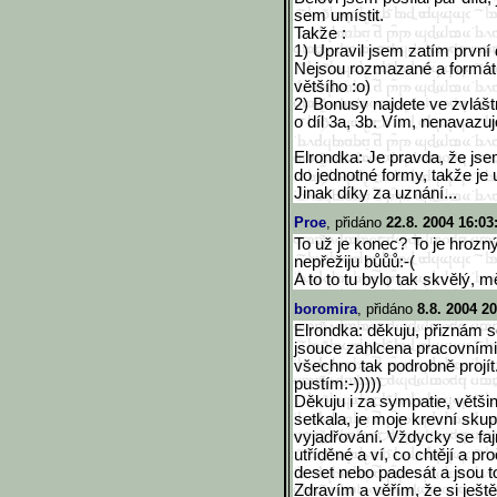
sem umístit.
Takže :
1) Upravil jsem zatím první d
Nejsou rozmazané a formát 
většího :o)
2) Bonusy najdete ve zvláštn
o díl 3a, 3b. Vím, nenavazujo
Elrondka: Je pravda, že jsem
do jednotné formy, takže je
Jinak díky za uznání...
Proe
, přidáno
22.8. 2004 16:03
To už je konec? To je hrozn
nepřežiju bůůů:-(
A to to tu bylo tak skvělý, 
boromira
, přidáno
8.8. 2004 20
Elrondka: děkuju, přiznám se
jsouce zahlcena pracovními
všechno tak podrobně projít
pustím:-)))))
Děkuju i za sympatie, většin
setkala, je moje krevní skup
vyjadřování. Vždycky se fajn
utříděné a ví, co chtějí a proč
deset nebo padesát a jsou t
Zdravím a věřím, že si ješt