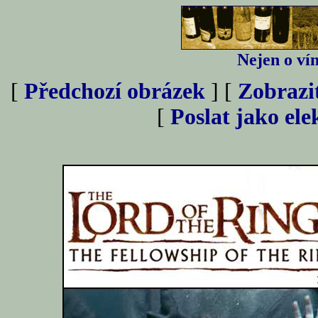
Nejen o vín
[
Předchozí obrázek
] [
Zobrazi
[
Poslat jako el