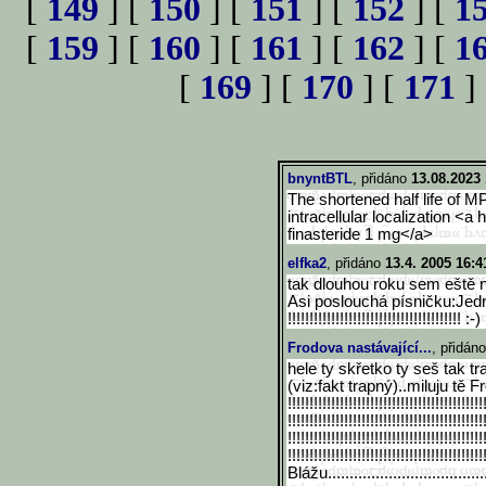
[
149
] [
150
] [
151
] [
152
] [
1
[
159
] [
160
] [
161
] [
162
] [
1
[
169
] [
170
] [
171
]
bnyntBTL
, přidáno
13.08.2023 
The shortened half life of 
intracellular localization <a 
finasteride 1 mg</a>
elfka2
, přidáno
13.4. 2005 16:4
tak dlouhou roku sem eště n
Asi poslouchá písničku:Jednu ru
!!!!!!!!!!!!!!!!!!!!!!!!!!!!!!
!!!!!!!!!! :-)
Frodova nastávající...
, přidán
hele ty skřetko ty seš tak tr
(viz:fakt trapný)..miluju tě Frodí!
!!!!!!!!!!!!!!!!!!!!!!!!!!!!!!
!!!!!!!!!!!!!!!
!!!!!!!!!!!!!!!!!!!!!!!!!!!!!!
!!!!!!!!!!!!!!!
!!!!!!!!!!!!!!!!!!!!!!!!!!!!!!
!!!!!!!!!!!!!!!
!!!!!!!!!!!!!!!!!!!!!!!!!!!!!!
!!!!!!!!!!!!!!!
Blážu.........................
...........