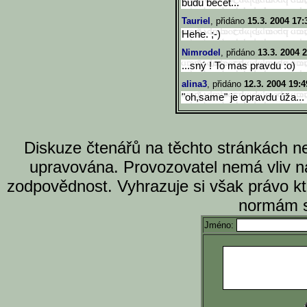
budu bečet...
Tauriel
, přidáno
15.3. 2004 17:
Hehe. ;-)
Nimrodel
, přidáno
13.3. 2004 
...sný ! To mas pravdu :o)
alina3
, přidáno
12.3. 2004 19:4
"oh,same" je opravdu úža...
Diskuze čtenářů na těchto stránkách n
upravována. Provozovatel nemá vliv n
zodpovědnost. Vyhrazuje si však právo k
normám s
Jméno: