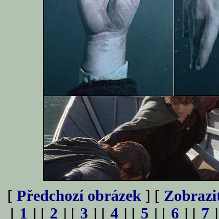
[
Předchozí obrázek
] [
Zobrazi
[
1
] [
2
] [
3
] [
4
] [
5
] [
6
] [
7
]