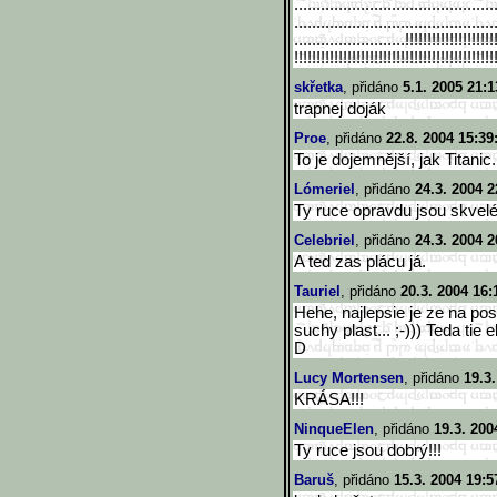
..............................
...............
..............................
...............
.........................!!!!!
!!!!!!!!!!!!!!!
!!!!!!!!!!!!!!!!!!!!!!!!!!!!!!
!!!!!!!!!!!!!!!
skřetka
, přidáno
5.1. 2005 21:1
trapnej doják
Proe
, přidáno
22.8. 2004 15:39
To je dojemnější, jak Titanic.
Lómeriel
, přidáno
24.3. 2004 2
Ty ruce opravdu jsou skvel
Celebriel
, přidáno
24.3. 2004 2
A ted zas plácu já.
Tauriel
, přidáno
20.3. 2004 16:
Hehe, najlepsie je ze na p
suchy plast... ;-))) Teda tie 
D
Lucy Mortensen
, přidáno
19.3
KRÁSA!!!
NinqueElen
, přidáno
19.3. 200
Ty ruce jsou dobrý!!!
Baruš
, přidáno
15.3. 2004 19:5