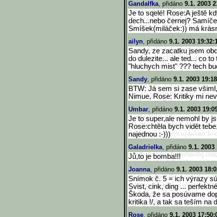
Gandalfka
, přidáno
9.1. 2003 2
Je to sqelé! Rose:A ještě kdy
dech...nebo černej? Samíče
Smíšek(miláček:)) má krásn
ailyn
, přidáno
9.1. 2003 19:32:
Sandy, ze zacatku jsem ob
do dulezite... ale ted... co
"hluchych mist" ??? tech bud
Sandy
, přidáno
9.1. 2003 19:18
BTW: Já sem si zase všiml,
Nimue, Rose: Kritiky mi neva
Umbar
, přidáno
9.1. 2003 19:0
Je to super,ale nemohl by js
Rose:chtěla bych vidět teb
najednou :-)))
Galadrielka
, přidáno
9.1. 2003
Jů,to je bomba!!!
Joanna
, přidáno
9.1. 2003 18:0
Snímok č. 5 = ich výrazy sú
Svist, cink, ding ... perfektné
Škoda, že sa posúvame dopred
kritika !/, a tak sa teším na ďa
Rose
, přidáno
9.1. 2003 17:50: