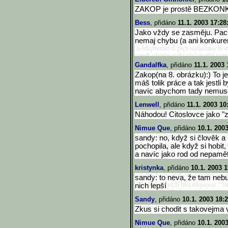
ZAKOP je prostě BEZKON
Bess
, přidáno
11.1. 2003 17:28
Jako vždy se zasměju. Pacit
nemaj chybu (a ani konkuren
Gandalfka
, přidáno
11.1. 2003 
Zakop(na 8. obrázku):) To j
máš tolik práce a tak jestli
navíc abychom tady nemusel
Lenwell
, přidáno
11.1. 2003 10
Náhodou! Citoslovce jako "z
Nimue Que
, přidáno
10.1. 200
sandy: no, když si člověk a
pochopila, ale když si hobit
a navíc jako rod od nepaměti
kristynka
, přidáno
10.1. 2003 1
sandy: to neva, že tam nebud
nich lepší
Sandy
, přidáno
10.1. 2003 18:
Zkus si chodit s takovejma 
Nimue Que
, přidáno
10.1. 200