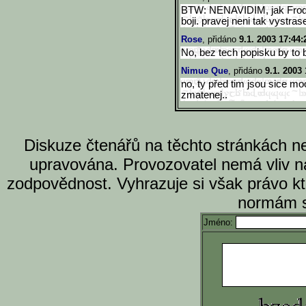
BTW: NENAVIDIM, jak Frodo
boji. pravej neni tak vystra
Rose
, přidáno
9.1. 2003 17:44:
No, bez tech popisku by to 
Nimue Que
, přidáno
9.1. 2003 
no, ty před tim jsou sice mo
zmatenej..
Diskuze čtenářů na těchto stránkách n
upravována. Provozovatel nemá vliv n
zodpovědnost. Vyhrazuje si však právo k
normám s
Jméno: