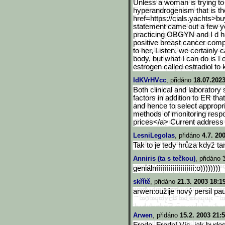
Unless a woman is trying to g
hyperandrogenism that is the
href=https://cials.yachts>b
u
statement came out a few y
practicing OBGYN and I d ha
positive breast cancer comp
to her, Listen, we certainly
body, but what I can do is I 
estrogen called estradiol to k
IdKVrHVcc
, přidáno
18.07.2023
Both clinical and laboratory 
factors in addition to ER th
and hence to select appropri
methods of monitoring respon
prices</a> Current address 
LesniLegolas
, přidáno
4.7. 20
Tak to je tedy hrůza když t
Anniris (ta s tečkou)
, přidáno
geniálnííííííííííííííííííí:o))
))))))
skřítě
, přidáno
21.3. 2003 18:1
arwen:oužije nový persil pau
Arwen
, přidáno
15.2. 2003 21: