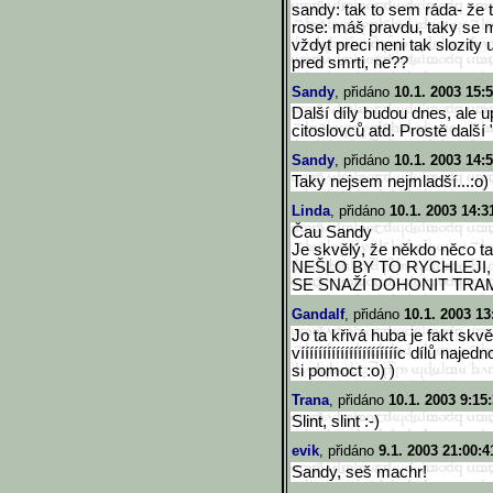
sandy: tak to sem ráda- že ti
rose: máš pravdu, taky se m
vždyt preci neni tak slozity
pred smrti, ne??
Sandy
, přidáno
10.1. 2003 15:
Další díly budou dnes, ale u
citoslovců atd. Prostě další 
Sandy
, přidáno
10.1. 2003 14:
Taky nejsem nejmladší...:o)
Linda
, přidáno
10.1. 2003 14:3
Čau Sandy
Je skvělý, že někdo něco t
NEŠLO BY TO RYCHLEJI,
SE SNAŽÍ DOHONIT TRAMV
Gandalf
, přidáno
10.1. 2003 13
Jo ta křivá huba je fakt skv
vííííííííííííííííííííííc dílů 
si pomoct :o) )
Trana
, přidáno
10.1. 2003 9:15
Slint, slint :-)
evik
, přidáno
9.1. 2003 21:00:4
Sandy, seš machr!