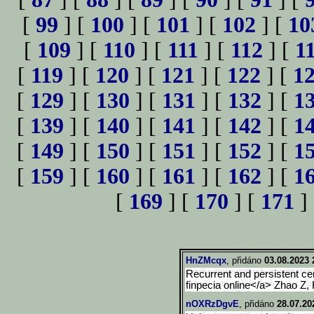
[
99
] [
100
] [
101
] [
102
] [
10
[
109
] [
110
] [
111
] [
112
] [
1
[
119
] [
120
] [
121
] [
122
] [
1
[
129
] [
130
] [
131
] [
132
] [
1
[
139
] [
140
] [
141
] [
142
] [
1
[
149
] [
150
] [
151
] [
152
] [
1
[
159
] [
160
] [
161
] [
162
] [
1
[
169
] [
170
] [
171
]
HnZMcqx
, přidáno
03.08.2023 
Recurrent and persistent cer
finpecia online</a> Zhao Z,
nOXRzDgvE
, přidáno
28.07.20