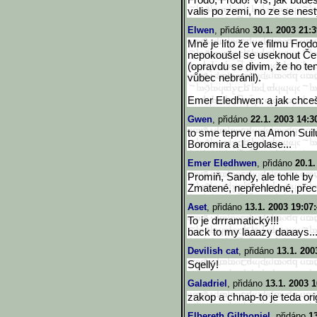
Frodo, Frodo! Vís, jak bude
valis po zemi, no ze se nest
Elwen
, přidáno
30.1. 2003 21:3
Mně je líto že ve filmu Frod
nepokoušel se useknout Čer
(opravdu se divim, že ho te
vůbec nebránil).
Emer Eledhwen: a jak chceš
Gwen
, přidáno
22.1. 2003 14:3
to sme teprve na Amon Suilu
Boromira a Legolase...
Emer Eledhwen
, přidáno
20.1.
Promiň, Sandy, ale tohle by 
Zmatené, nepřehledné, přec
Aset
, přidáno
13.1. 2003 19:07
To je drrramatický!!!
back to my laaazy daaays...
Devilish cat
, přidáno
13.1. 200
Sqellý!
Galadriel
, přidáno
13.1. 2003 1
zakop a chnap-to je teda ori
Elbereth Gilthoniel
, přidáno
1