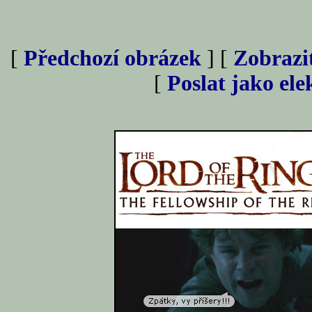
[
Předchozí obrázek
] [
Zobrazi
[
Poslat jako el