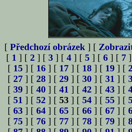
[
Předchozí obrázek
] [
Zobrazi
[
1
] [
2
] [
3
] [
4
] [
5
] [
6
] [
7
]
[
15
] [
16
] [
17
] [
18
] [
19
] [
[
27
] [
28
] [
29
] [
30
] [
31
] [
[
39
] [
40
] [
41
] [
42
] [
43
] [
[
51
] [
52
] [
53
] [
54
] [
55
] [
[
63
] [
64
] [
65
] [
66
] [
67
] [
[
75
] [
76
] [
77
] [
78
] [
79
] [
[
87
] [
88
] [
89
] [
90
] [
91
] [