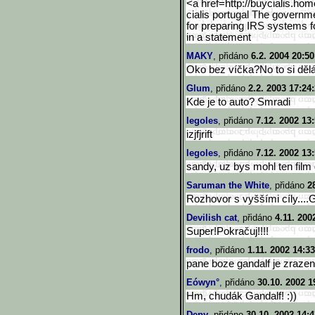
<a href=http://buycialis.ho
cialis portugal The governm
for preparing IRS systems fo
in a statement
MAKY
, přidáno
6.2. 2004 20:50
Oko bez víčka?No to si dělá
Glum
, přidáno
2.2. 2003 17:24
Kde je to auto? Smradi
legoles
, přidáno
7.12. 2002 13
izjfjrift
legoles
, přidáno
7.12. 2002 13
sandy, uz bys mohl ten film
Saruman the White
, přidáno
2
Rozhovor s vyššími cíly....
Devilish cat
, přidáno
4.11. 200
Super!Pokračuj!!!!
frodo
, přidáno
1.11. 2002 14:33
pane boze gandalf je zrazen
Eówyn°
, přidáno
30.10. 2002 1
Hm, chudák Gandalf! :))
Depy
, přidáno
30.10. 2002 14:4