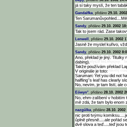
já si taky myslí, že ten tab
Gandalfka
, přidáno
29.10. 200
Ten Sarumanůvpohled....Mě
Sandy
, přidáno
29.10. 2002 18
Tak to jsem rád. Zase tako
Lenwell
, přidáno
29.10. 2002 1
Jasně že myslel kuřivo, vžd
Sandy
, přidáno
29.10. 2002 8:
Ano, překlad je jiný. Titulky
dabing).
Takže používám překlad Lap
V originále je toto:
Saruman: Yet you did not have
halfling''s leaf has clearly 
No, nevím, je tam listí, ale
Eówyn°
, přidáno
28.10. 2002 2
No, ehm-zalíbení v hobitím t
mě zdá, že tam bylo enom za
nazgúlka
, přidáno
28.10. 2002
nic proti tvýmu komiksu....
ůplně přesně.....ale pořád se
dvě slova a teď.....teď jsou 