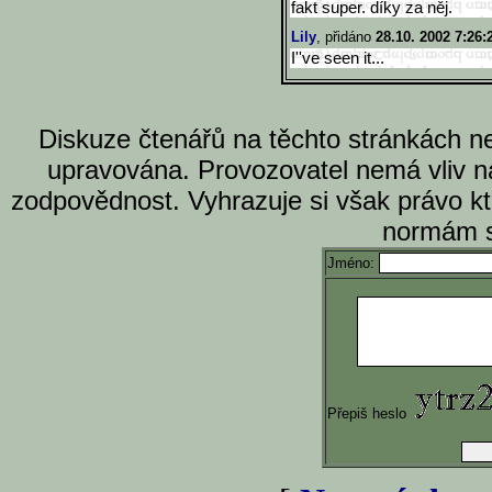
fakt super. díky za něj.
Lily
, přidáno
28.10. 2002 7:26:
I''ve seen it...
Diskuze čtenářů na těchto stránkách n
upravována. Provozovatel nemá vliv n
zodpovědnost. Vyhrazuje si však právo k
normám s
Jméno:
Přepiš heslo