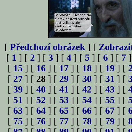
[
Předchozí obrázek
] [
Zobrazi
[
1
] [
2
] [
3
] [
4
] [
5
] [
6
] [
7
]
[
15
] [
16
] [
17
] [
18
] [
19
] [
[
27
] [
28
] [
29
] [
30
] [
31
] [
[
39
] [
40
] [
41
] [
42
] [
43
] [
[
51
] [
52
] [
53
] [
54
] [
55
] [
[
63
] [
64
] [
65
] [
66
] [
67
] [
[
75
] [
76
] [
77
] [
78
] [
79
] [
[
87
] [
88
] [
89
] [
90
] [
91
] [