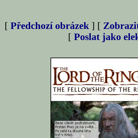
[
Předchozí obrázek
] [
Zobrazi
[
Poslat jako el