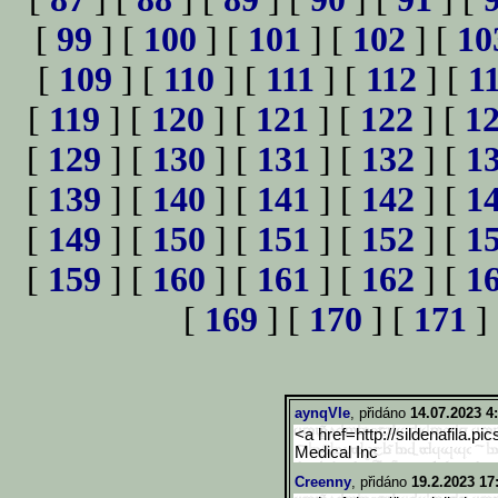
[
99
] [
100
] [
101
] [
102
] [
10
[
109
] [
110
] [
111
] [
112
] [
1
[
119
] [
120
] [
121
] [
122
] [
1
[
129
] [
130
] [
131
] [
132
] [
1
[
139
] [
140
] [
141
] [
142
] [
1
[
149
] [
150
] [
151
] [
152
] [
1
[
159
] [
160
] [
161
] [
162
] [
1
[
169
] [
170
] [
171
]
aynqVIe
, přidáno
14.07.2023 4
<a href=http://sildenafila.pi
Medical Inc
Creenny
, přidáno
19.2.2023 17