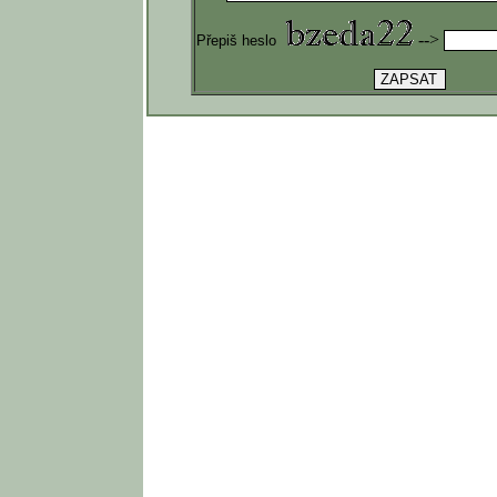
-->
Přepiš heslo