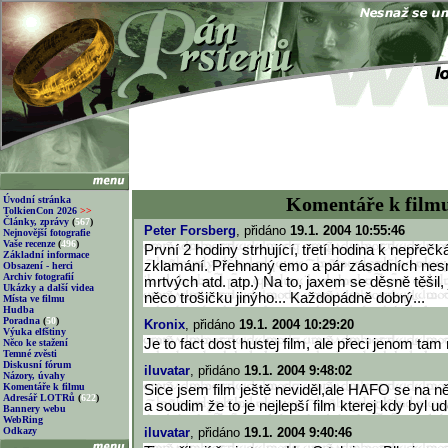
Komentáře k film
Úvodní stránka
TolkienCon 2026
>>
Články, zprávy
(
567
)
Peter Forsberg
, přidáno
19.1. 2004 10:55:46
Nejnovější fotografie
Vaše recenze
(
496
)
První 2 hodiny strhující, třetí hodina k nepřečk
Základní informace
zklamání. Přehnaný emo a pár zásadních nes
Obsazení - herci
Archiv fotografií
mrtvých atd. atp.) Na to, jaxem se děsně těšil,
Ukázky a další videa
něco trošičku jinýho... Každopádně dobrý...
Místa ve filmu
Hudba
Poradna
(
50
)
Kronix
, přidáno
19.1. 2004 10:29:20
Výuka elfštiny
Je to fact dost hustej film, ale přeci jenom tam
Něco ke stažení
Temné zvěsti
Diskusní fórum
iluvatar
, přidáno
19.1. 2004 9:48:02
Názory, úvahy
Komentáře k filmu
Sice jsem film ještě neviděl,ale HAFO se na n
Adresář LOTRů
(
622
)
a soudim že to je nejlepší film kterej kdy byl ud
Bannery webu
WebRing
Odkazy
iluvatar
, přidáno
19.1. 2004 9:40:46