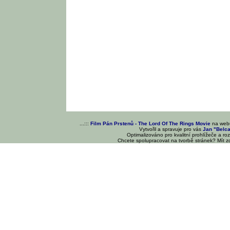
...:::
Film Pán Prstenů - The Lord Of The Rings Movie
na we
Vytvořil a spravuje pro vás
Jan "Belc
Optimalizováno pro kvalitní prohlížeče a ro
Chcete spolupracovat na tvorbě stránek? Mít 