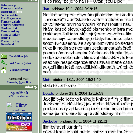
Ti co říkají že je to na H---O,tak jsou Blbci.
Kdo jsem já ...
Fantasy novinky
Jan
, přidáno
19.1. 2004 0:19:15
Bazar knih
Tip!
Na film se teprve chystám jít,ale dost mi vad
Autoři a díla
Povídky,recenze
"fanoušků",např."Stálo to za h---o"atd.Sám na
Fantasy galerie
už 25 let-od prvního vydání knihy Hobit u nás.H
Fantasy odkazník
On-line chat
hltám každé slovo,každé písmenko mistra mez
Testy a ankety
profesora Tolkiena.Můj tajný sen-vytvoření film
Filmy a seriály
Hudba
možná nejvíce předlohy je tady.Těším se jako
Počítačové hry
sobotu 24.usednu se svými blízkými do sedad
Download
několik hodin se nechám zcela unést závěrečný
potom nám nezbude než čekat na Hobita.Je ja
Do oblíbených
nedokáže dokonale zfilmovat dílo J.R.R.Tolkien
všechny nespokojence aby užívali méně ostrá s
WAP verze (info)
ty,kteří film ještě neviděli.Můj dík patří tvůrci 
Výchozí stránka
dolů.
Kontaktní mail:
Matt
, přidáno
18.1. 2004 19:24:40
Cerovsky@jcsoft.cz
stálo to za hovno
Zde může být
Death
, přidáno
18.1. 2004 17:16:58
VAŠE reklama !
Jak již bylo řečeno kniha je kniha a film je film
Jackson to udělal tak, jak mohl...Návrat krále
pro fanoušky a hlavně i pro širokou nevědomo
až na pár drobností...opravdu slušný film.
Jackobr
, přidáno
18.1. 2004 11:22:31
film by trval pár dní:)
návrat krále je fakt hustej nářez a myslim že j