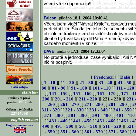
všem vřele doporučuju!!!
Falcon
, přidáno
18.1. 2004 10:46:41
Včera jsem viděl "Návrat Krále" a opravdu musí
perfektní film. Škoda jen toho, že se neobjevi
oficiálním traileru jsem ho viděl. Jinak by mě d
dlouho by trval každý díl Pána Prstenů, kdyby
každého momentu v knize.
DAVE
, přidáno
17.1. 2004 17:33:04
No prostě a jednoduše, zase vynikající. Ani
ničim pošpinit.
[
Předchozí
] [
Další
]
[
1 - 10
][
11 - 20
][
21 - 30
][
31 - 40
][
41 - 50
]
Další weby...
80
][
81 - 90
][
91 - 100
][
101 - 110
][
111 - 120
][
141 - 150
][
151 - 160
][
161 - 170
][
171 - 1
Stránky si právě
200
][
201 - 210
][
211 - 220
][
221 - 230
][
231 
1997
prohlíží
lidí
- 260
][
261 - 270
][
271 - 280
][
281 - 290
][
2
311 - 320
][
321 - 330
][
331 - 340
][
341 - 350
]
Celkem návštěvníků
22714698
[
371 - 380
][
381 - 390
][
391 - 400
][
401 - 410
][
431 - 440
][
441 - 450
][
451 - 460
][
461 - 4
English version here
490
][
491 - 500
][
501 - 510
][
511 - 520
][
521 
- 550
][
551 - 560
][
561 - 570
][
571 - 580
][
5