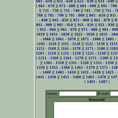
601 - 610
][
611 - 620
][
621 - 630
][
631 - 640
]
[
661 - 670
][
671 - 680
][
681 - 690
][
691 - 700
][
721 - 730
][
731 - 740
][
741 - 750
][
751 - 7
780
][
781 - 790
][
791 - 800
][
801 - 810
][
811 
- 840
][
841 - 850
][
851 - 860
][
861 - 870
][
8
891 - 900
][
901 - 910
][
911 - 920
][
921 - 930
]
[
951 - 960
][
961 - 970
][
971 - 980
][
981 - 99
1010
][
1011 - 1020
][
1021 - 1030
][
1031 - 104
- 1060
][
1061 - 1070
][
1071 - 1080
][
1081 -
1101 - 1110
][
1111 - 1120
][
1121 - 1130
][
1131
1151 - 1160
][
1161 - 1170
][
1171 - 1180
][
1181
1201 - 1210
][
1211 - 1220
][
1221 - 1230
][
123
[
1251 - 1260
][
1261 - 1270
][
1271 - 1280
][
12
][
1301 - 1310
][
1311 - 1320
][
1321 - 1330
]
1350
][
1351 - 1360
][
1361 - 1370
][
1371 - 138
- 1400
][
1401 - 1410
][
1411 - 1420
][
1421 -
1441 - 1450
][
1451 - 1460
][
1461 - 1470
][
147
[
1491 - 1497
]
Jméno:
E-mail:
Komentář: