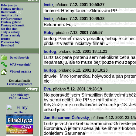
Ivetir
, přidáno
7.12. 2001 10:50:27
Kdo jsem já ...
Fantasy novinky
Tinúviel: Hříšný tanec=Zfilmování PP
Bazar knih
Tip!
Autoři a díla
Ivetir
, přidáno
7.12. 2001 10:49:38
Povídky,recenze
Fantasy galerie
Belcarnen: Fuj...
Fantasy odkazník
On-line chat
Testy a ankety
Ruby
, přidáno
7.12. 2001 7:56:57
Filmy a seriály
burlog: Paměť máš v pořádku, neboj. Sice nech
Hudba
Počítačové hry
přidali z vlastní iniciativy filmaři...
Download
burlog
, přidáno
6.12. 2001 18:11:21
Lurtz tak pana prstenu sem nekolikrat cet a na 
Do oblíbených
nepamatuju, ale to muze bejt pouze mou zapom
WAP verze (info)
burlog
, přidáno
6.12. 2001 18:10:23
Výchozí stránka
tinuviel: Mno romantika, holywood a pan prstenu
nic
Kontaktní mail:
Cerovsky@jcsoft.cz
Eva
, přidáno
5.12. 2001 19:28:19
No,popravdě jsem Silmarillion četla velmi zbě
Zde může být
VAŠE reklama !
by se mi nelíbil. Ale PP se mi líbil víc...
Když už jsme u odhalování věku,mě je 18. Ješt
odkud jste.
Jan Belcarnen Čeřovský
, přidáno
4.12. 2001 23:14
Lurtz je vrchní skřet od Sarumana. On vede jed
Boromira. A je tam scéna jak se líhne z koko
dohledem Sarumana