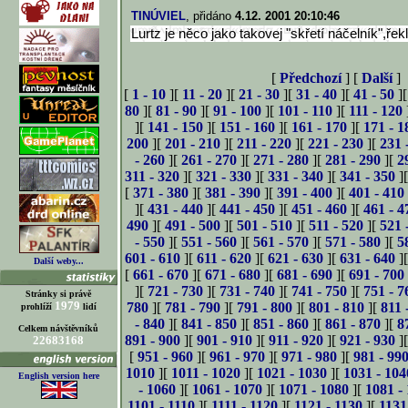
TINÚVIEL
, přidáno
4.12. 2001 20:10:46
Lurtz je něco jako takovej "skřetí náčelník",řek
[
Předchozí
] [
Další
]
[
1 - 10
][
11 - 20
][
21 - 30
][
31 - 40
][
41 - 50
]
80
][
81 - 90
][
91 - 100
][
101 - 110
][
111 - 120
][
141 - 150
][
151 - 160
][
161 - 170
][
171 - 1
200
][
201 - 210
][
211 - 220
][
221 - 230
][
231 
- 260
][
261 - 270
][
271 - 280
][
281 - 290
][
2
311 - 320
][
321 - 330
][
331 - 340
][
341 - 350
]
[
371 - 380
][
381 - 390
][
391 - 400
][
401 - 410
][
431 - 440
][
441 - 450
][
451 - 460
][
461 - 4
490
][
491 - 500
][
501 - 510
][
511 - 520
][
521 
- 550
][
551 - 560
][
561 - 570
][
571 - 580
][
5
601 - 610
][
611 - 620
][
621 - 630
][
631 - 640
]
Další weby...
[
661 - 670
][
671 - 680
][
681 - 690
][
691 - 700
][
721 - 730
][
731 - 740
][
741 - 750
][
751 - 7
Stránky si právě
1979
780
][
781 - 790
][
791 - 800
][
801 - 810
][
811 
prohlíží
lidí
- 840
][
841 - 850
][
851 - 860
][
861 - 870
][
8
Celkem návštěvníků
891 - 900
][
901 - 910
][
911 - 920
][
921 - 930
]
22683168
[
951 - 960
][
961 - 970
][
971 - 980
][
981 - 99
1010
][
1011 - 1020
][
1021 - 1030
][
1031 - 104
English version here
- 1060
][
1061 - 1070
][
1071 - 1080
][
1081 -
1101 - 1110
][
1111 - 1120
][
1121 - 1130
][
1131