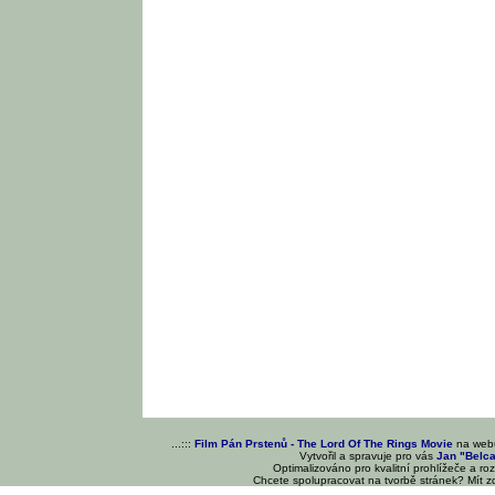
...:::
Film Pán Prstenů - The Lord Of The Rings Movie
na we
Vytvořil a spravuje pro vás
Jan "Belc
Optimalizováno pro kvalitní prohlížeče a ro
Chcete spolupracovat na tvorbě stránek? Mít 