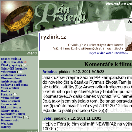
Nejen o víně vážně i nevážně...
Úvodní stránka
TolkienCon 2026
>>
Komentáře k film
Články, zprávy
(
567
)
Nejnovější fotografie
Ariadna
, přidáno
9.12. 2001 9:15:28
Vaše recenze
(
496
)
Základní informace
Jinak uz se zřejmě začíná PP kampaň.Kdo má
Obsazení - herci
Archiv fotografií
do nového čísla časáku Rytmus života.Tam je 
Ukázky a další videa
ale udělali střítky(!),z Arwen vílu+královnu a o
Místa ve filmu
je v příběhu jediný člověk,který hobitům pomáh
Hudba
Poradna
(
50
)
Koumesové...A další článek vychází v Cinemě
Výuka elfštiny
Jo,a taky jsem slyšela o tom, že snad opravdu
Něco ke stažení
Temné zvěsti
nás(tj.město piva Plzeň) vysílá PP 20.12..Taaak
Diskusní fórum
je,bude to platit pro celou ČR :-)))) !
Názory, úvahy
Komentáře k filmu
Adresář LOTRů
(
622
)
Ivetir
, přidáno
7.12. 2001 11:10:01
Bannery webu
Hej, ve Fóru je čím dál míň NEW!!!(Až na výjim
WebRing
Odkazy
1000:-) )