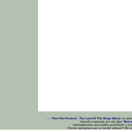
...:::
Film Pán Prstenů - The Lord Of The Rings Movie
na we
Vytvořil a spravuje pro vás
Jan "Belc
Optimalizováno pro kvalitní prohlížeče a ro
Chcete spolupracovat na tvorbě stránek? Mít 