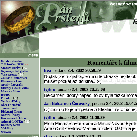
Komentáře k film
Úvodní stránka
TolkienCon 2026
>>
Články, zprávy
(
567
)
Eva
, přidáno
2.4. 2002 20:50:39
Nejnovější fotografie
Vaše recenze
(
496
)
No,tak jsem zjistila,že mi u té ukázky nejde o
Základní informace
muset počkat až do kina...:-(
Obsazení - herci
Archiv fotografií
Ukázky a další videa
(v)Eru
, přidáno
2.4. 2002 20:35:09
Místa ve filmu
Hudba
Belcarnen: dobry napad, to by byla tezka roma
Poradna
(
50
)
Výuka elfštiny
Jan Belcarnen Čeřovský
, přidáno
2.4. 2002 19:04:
Něco ke stažení
Temné zvěsti
(v)Eru: no to je mi pekne :) Idealni misto na n
Diskusní fórum
Názory, úvahy
(v)Eru
, přidáno
2.4. 2002 11:38:29
Komentáře k filmu
Adresář LOTRů
(
622
)
Mezi Minas Slavonicemi a Minas Novou Bystri
Bannery webu
Amon Sul - Vetrov. Ma neco kolem 600 m a j
WebRing
Odkazy
clau
, přidáno
1.4. 2002 23:41:11