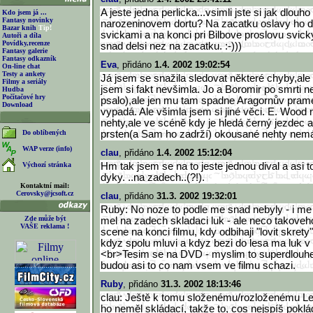
A jeste jedna perlicka...vsimli jste si jak dlouh
Kdo jsem já ...
Fantasy novinky
narozeninovem dortu? Na zacatku oslavy ho d
Bazar knih
Tip!
svickami a na konci pri Bilbove proslovu svicky
Autoři a díla
Povídky,recenze
snad delsi nez na zacatku. :-)))
Fantasy galerie
Fantasy odkazník
Eva
, přidáno
1.4. 2002 19:02:54
On-line chat
Testy a ankety
Já jsem se snažila sledovat některé chyby,ale 
Filmy a seriály
jsem si fakt nevšimla. Jo a Boromir po smrti 
Hudba
Počítačové hry
psalo),ale jen mu tam spadne Aragornův prame
Download
vypadá. Ale všimla jsem si jiné věci. E. Wood
nehty,ale ve scéně kdy je hledá černý jezdec a
Do oblíbených
prsten(a Sam ho zadrží) okousané nehty nemá.
WAP verze (info)
clau
, přidáno
1.4. 2002 15:12:04
Výchozí stránka
Hm tak jsem se na to jeste jednou dival a asi 
dyky. ..na zadech..(?!).
Kontaktní mail:
Cerovsky@jcsoft.cz
clau
, přidáno
31.3. 2002 19:32:01
Ruby: No noze to podle me snad nebyly - i me
Zde může být
mel na zadech skladaci luk - ale neco takoveh
VAŠE reklama !
scene na konci filmu, kdy odbihaji "lovit skre
kdyz spolu mluvi a kdyz bezi do lesa ma luk v 
<br>Tesim se na DVD - myslim to superdlouhe
budou asi to co nam vsem ve filmu schazi.
Ruby
, přidáno
31.3. 2002 18:13:46
clau: Ještě k tomu složenému/rozloženému Le
ho neměl skládací, takže to, cos nejspíš poklád