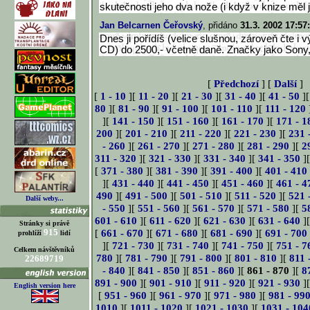
skutečnosti jeho dva nože (i když v knize měl 
Jan Belcarnen Čeřovský
, přidáno
31.3. 2002 17:57
Dnes ji pořídíš (velice slušnou, zároveň čte i 
CD) do 2500,- včetně daně. Značky jako Sony, 
[
Předchozí
] [
Další
]
[
1 - 10
][
11 - 20
][
21 - 30
][
31 - 40
][
41 - 50
]
80
][
81 - 90
][
91 - 100
][
101 - 110
][
111 - 120
][
141 - 150
][
151 - 160
][
161 - 170
][
171 - 1
200
][
201 - 210
][
211 - 220
][
221 - 230
][
231 
- 260
][
261 - 270
][
271 - 280
][
281 - 290
][
2
311 - 320
][
321 - 330
][
331 - 340
][
341 - 350
]
[
371 - 380
][
381 - 390
][
391 - 400
][
401 - 410
][
431 - 440
][
441 - 450
][
451 - 460
][
461 - 4
490
][
491 - 500
][
501 - 510
][
511 - 520
][
521 
Další weby...
- 550
][
551 - 560
][
561 - 570
][
571 - 580
][
5
601 - 610
][
611 - 620
][
621 - 630
][
631 - 640
]
Stránky si právě
915
[
661 - 670
][
671 - 680
][
681 - 690
][
691 - 700
prohlíží
lidí
][
721 - 730
][
731 - 740
][
741 - 750
][
751 - 7
Celkem návštěvníků
780
][
781 - 790
][
791 - 800
][
801 - 810
][
811 
22689719
- 840
][
841 - 850
][
851 - 860
][
861 - 870
][
8
891 - 900
][
901 - 910
][
911 - 920
][
921 - 930
]
English version here
[
951 - 960
][
961 - 970
][
971 - 980
][
981 - 99
1010
][
1011 - 1020
][
1021 - 1030
][
1031 - 104