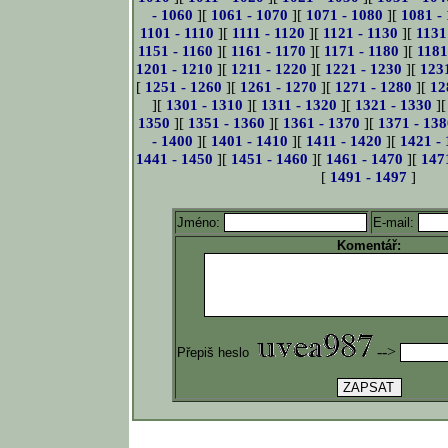
- 1060
][
1061 - 1070
][
1071 - 1080
][
1081 -
1101 - 1110
][
1111 - 1120
][
1121 - 1130
][
1131
1151 - 1160
][
1161 - 1170
][
1171 - 1180
][
1181
1201 - 1210
][
1211 - 1220
][
1221 - 1230
][
123
[
1251 - 1260
][
1261 - 1270
][
1271 - 1280
][
12
][
1301 - 1310
][
1311 - 1320
][
1321 - 1330
]
1350
][
1351 - 1360
][
1361 - 1370
][
1371 - 138
- 1400
][
1401 - 1410
][
1411 - 1420
][
1421 -
1441 - 1450
][
1451 - 1460
][
1461 - 1470
][
147
[
1491 - 1497
]
Jméno:
E-mail:
Komentář:
-->
Přepiš heslo