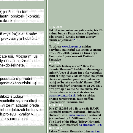
e, jenže jsou tam
astní obrázek (ikonku),
ko ikonku.
27.1. 2009
Pokud o tom náhodou ještě nevíte, tak 28.
oň myslím),ale já mám
května bude v Praze zahrána Symfonie
Pán prstenů! Detaily najdete a lístky
překvapily u hobitů...
můžete objednávat
ZDE
9.4. 2008
Na adrese
www.lotrcon.cz
najdete
pozvánku na letošní LOTRcon ve dnech
27.6 - 29.6 2008, pásma na téma nejen
čaté uši. Možná mi už
Pán prstenů jako součásti Festivalu
Fantazize.
dy nenapsal, že mají
5.3. 2007
 někdo řekněte.
Máte radi fantasy a sci-fi? Baví Vás
história Slovanov? Ste blázni do mangy a
anime? Alebo si chcete len prísť vyskúšať
DDR či Sing Star ? Ak ste aspoň na jednu
podstatě o přírodní
otázku odpovedali pozitívne, potom niet
genetického zisku ;-)
lepšej voľby ako navštíviť Slavcon 2007.
Pestrý trojdňový program len za 200 Sk v
predpredaji a za 250 Sk na mieste. Pre
bližsie informácie navštívte stránku
www.slavcon.arda.sk
, kde sa môžete
elikoz studuju
priamo zaregistrovať. (akci pořádá
ualniho vyberu rikaji:
Spoločenstvo Tolkiena, kon
z vi ze mladatum preda
15.11. 2005
Dne 17.11.2005 od 14h se v sále HAMU
sechno dokazali hrdinove
uskuteční koncert Pražského Filmového
 projevuji kvality v
Orchestru (viz.
malá recenze
). I tentokrát
 se s nimi sparit.
je krom hudby J. Williamse připravena
The Lord of the Rings Trilogy Howarda
Shorea. Více informací
na stránkách PFO
10.1. 2005
Palace Cinemas Slovanský dům
mají na