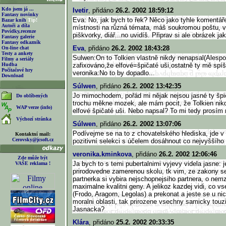
Kdo jsem já ...
Ivetir
, přidáno
26.2. 2002 18:59:12
Fantasy novinky
Eva: No, jak bych to řek? Něco jako tyhle komentář
Bazar knih
Tip!
Autoři a díla
místnosti na různá témata, máš soukromou poštu, vl
Povídky,recenze
piškvorky, diář...no uvidíš. Připrav si ale obrázek ja
Fantasy galerie
Fantasy odkazník
Eva
, přidáno
26.2. 2002 18:43:28
On-line chat
Testy a ankety
Sulwen:On to Tolkien vlastně nikdy nenapsal(Alesp
Filmy a seriály
Hudba
zafixováno,že elfové=špičaté uši,ostatně ty mě spíš 
Počítačové hry
veronika:No to by dopadlo...
Download
Súlwen
, přidáno
26.2. 2002 13:42:35
Jo mimochodem, pořád mi nějak nejsou jasné ty špi
Do oblíbených
trochu měkne mozek, ale mám pocit, že Tolkien nik
WAP verze (info)
elfové špičaté uši. Nebo napsal? To mi tedy prosím
Výchozí stránka
Súlwen
, přidáno
26.2. 2002 13:07:06
Podívejme se na to z chovatelského hlediska, jde v 
Kontaktní mail:
Cerovsky@jcsoft.cz
pozitivní selekci s účelem dosáhnout co nejvyššího 
veronika.kminkova
, přidáno
26.2. 2002 12:06:46
Zde může být
Ja bych to s temi pubertalnimi vyjevy videla jasne: j
VAŠE reklama !
prirodovedne zamerenou skolu, tk vim, ze zakony sex
partnerka si vybira nejschopnejsiho partnera, o nem
maximalne kvalitni geny. A jelikoz kazdej vidi, co v
(Frodo, Aragorn, Legolas) a prekonat a jeste se u nich
moralni oblasti, tak prirozene vsechny samicky touzi
Jasnacka?
Klára
, přidáno
25.2. 2002 20:33:35