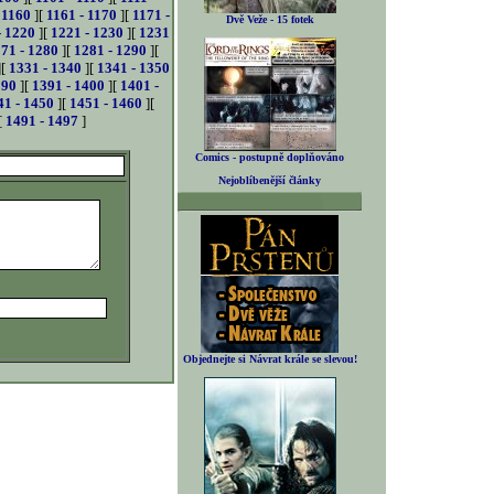
 1160
][
1161 - 1170
][
1171 -
Dvě Veže - 15 fotek
- 1220
][
1221 - 1230
][
1231
71 - 1280
][
1281 - 1290
][
][
1331 - 1340
][
1341 - 1350
390
][
1391 - 1400
][
1401 -
41 - 1450
][
1451 - 1460
][
[
1491 - 1497
]
Comics - postupně doplňováno
Nejoblíbenější články
Objednejte si Návrat krále se slevou!