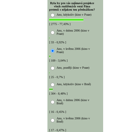
Byla by pro vás zajímavá projekce
všech rozšířených verzí Pána
prstenů s nějakou tou přednáškou?
Ano, kdykoliv (kino v Praze)
[ 2775 - 77,43% ]
Ano, v dubnu 2006 (kino v
Praze)
[ 33 - 0,92% ]
Ano, v květnu 2006 (kino v
Praze)
[ 109 - 3,04% ]
Ano, později (kino v Praze)
[ 25 - 0,7% ]
Ano, kdykoliv (kino v Brně)
[ 304 - 8,48% ]
Ano, v dubnu 2006 (kino v
Brně)
[ 16 - 0,45% ]
Ano, v květnu 2006 (kino v
Brně)
[ 17 - 0,47% ]