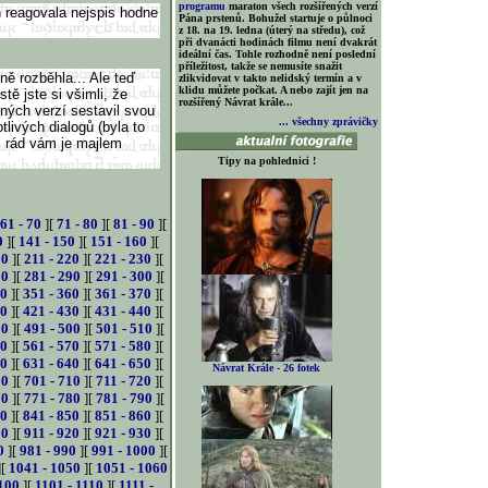
programu
maraton všech rozšířených verzí
h reagovala nejspis hodne
Pána prstenů. Bohužel startuje o půlnoci
z 18. na 19. ledna (úterý na středu), což
při dvanácti hodinách filmu není dvakrát
ideální čas. Tohle rozhodně není poslední
příležitost, takže se nemusíte snažit
ě rozběhla... Ale teď
zlikvidovat v takto nelidský termín a v
klidu můžete počkat. A nebo zajít jen na
tě jste si všimli, že
rozšířený Návrat krále...
zných verzí sestavil svou
... všechny zprávičky
tlivých dialogů (byla to
, rád vám je majlem
Tipy na pohlednici !
61 - 70
][
71 - 80
][
81 - 90
][
0
][
141 - 150
][
151 - 160
][
10
][
211 - 220
][
221 - 230
][
80
][
281 - 290
][
291 - 300
][
50
][
351 - 360
][
361 - 370
][
20
][
421 - 430
][
431 - 440
][
90
][
491 - 500
][
501 - 510
][
60
][
561 - 570
][
571 - 580
][
30
][
631 - 640
][
641 - 650
][
Návrat Krále - 26 fotek
00
][
701 - 710
][
711 - 720
][
70
][
771 - 780
][
781 - 790
][
40
][
841 - 850
][
851 - 860
][
10
][
911 - 920
][
921 - 930
][
0
][
981 - 990
][
991 - 1000
][
][
1041 - 1050
][
1051 - 1060
100
][
1101 - 1110
][
1111 -