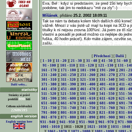
Eva, Bel : kdyz si predstavim, ze pred 15ti lety byc
podobne, tak jim to nedokazu "mit za zly":-)
Míšánek
, přidáno
25.2. 2002 18:09:11
Tak se nám ta debata kolem těch dalších dílů konečn
vážně. Mnozí z vás jistě už mají tu kopii na 3CD a jis
titulky k ní nejsou zrovna 100%ní. Já jsem ze tří rů
vlastní a posadil je pokud možno co nejlépe do jedno
fuška, 40 hodin práce!). Kdo máte zájem, ozvěte se
zašlu.
[
Předchozí
] [
Další
]
[
1 - 10
][
11 - 20
][
21 - 30
][
31 - 40
][
41 - 50
][
51 - 60
][
91 - 100
][
101 - 110
][
111 - 120
][
121 - 130
][
131 - 14
161 - 170
][
171 - 180
][
181 - 190
][
191 - 200
][
201 - 2
231 - 240
][
241 - 250
][
251 - 260
][
261 - 270
][
271 - 2
301 - 310
][
311 - 320
][
321 - 330
][
331 - 340
][
341 - 3
371 - 380
][
381 - 390
][
391 - 400
][
401 - 410
][
411 - 4
Další weby...
441 - 450
][
451 - 460
][
461 - 470
][
471 - 480
][
481 - 4
511 - 520
][
521 - 530
][
531 - 540
][
541 - 550
][
551 - 5
Stránky si právě
581 - 590
][
591 - 600
][
601 - 610
][
611 - 620
][
621 - 6
990
prohlíží
lidí
651 - 660
][
661 - 670
][
671 - 680
][
681 - 690
][
691 - 7
Celkem návštěvníků
721 - 730
][
731 - 740
][
741 - 750
][
751 - 760
][
761 - 7
22686595
791 - 800
][
801 - 810
][
811 - 820
][
821 - 830
][
831 - 8
861 - 870
][
871 - 880
][
881 - 890
][
891 - 900
][
901 - 9
931 - 940
][
941 - 950
][
951 - 960
][
961 - 970
][
971 - 98
English version here
1001 - 1010
][
1011 - 1020
][
1021 - 1030
][
1031 - 1040
][
1061 - 1070
][
1071 - 1080
][
1081 - 1090
][
1091 - 1