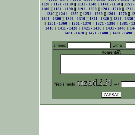
1120
][
1121 - 1130
][
1131 - 1140
][
1141 - 1150
][
1151 -
1180
][
1181 - 1190
][
1191 - 1200
][
1201 - 1210
][
1211 
- 1240
][
1241 - 1250
][
1251 - 1260
][
1261 - 1270
][
12
1291 - 1300
][
1301 - 1310
][
1311 - 1320
][
1321 - 1330
][
1351 - 1360
][
1361 - 1370
][
1371 - 1380
][
1381 - 1
1410
][
1411 - 1420
][
1421 - 1430
][
1431 - 1440
][
14
1461 - 1470
][
1471 - 1480
][
1481 - 1490
]
Jméno:
E-mail:
Komentář:
-->
Přepiš heslo