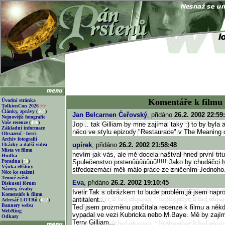
Komentáře k filmu
Úvodní stránka
TolkienCon 2026
>>
Články, zprávy
(
567
)
Jan Belcarnen Čeřovský
, přidáno
26.2. 2002 22:59
Nejnovější fotografie
Vaše recenze
(
496
)
Jop .. tak Gilliam by mne zajímal taky :) to by byla 
Základní informace
něco ve stylu epizody "Restaurace" v The Meaning of
Obsazení - herci
Archiv fotografií
upírek
, přidáno
26.2. 2002 21:58:48
Ukázky a další videa
Místa ve filmu
nevím jak vás, ale mě docela naštval hned první titule
Hudba
Poradna
(
50
)
Spulečenstvo prstenůůůůůůů!!!!! Jako by chudáčci ho
Výuka elfštiny
středozemáci měli málo práce ze zničením Jednoho.
Něco ke stažení
Temné zvěsti
Eva
, přidáno
26.2. 2002 19:10:45
Diskusní fórum
Názory, úvahy
Ivetir:Tak s obrázkem to bude problém,já jsem napr
Komentáře k filmu
antitalent...
Adresář LOTRů
(
622
)
Bannery webu
Teď jsem prozměnu pročítala recenze k filmu a někdo
WebRing
vypadal ve vezi Kubricka nebo M.Baye. Mě by zajím
Odkazy
Terry Gilliam...