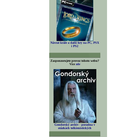
Návrat krále a další hry na PC, PSX
i PS2
Zasponzorujete provoz tohoto webu?
Více
zde
Gondorský archiv - poradna v
otázkách tolkienistických