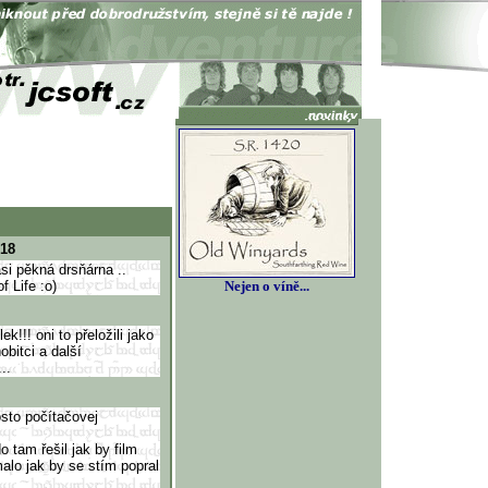
:18
asi pěkná drsňárna ..
 Life :o)
Nejen o víně...
k!!! oni to přeložili jako
bitci a další
..
osto počítačovej
 tam řešil jak by film
alo jak by se stím popral