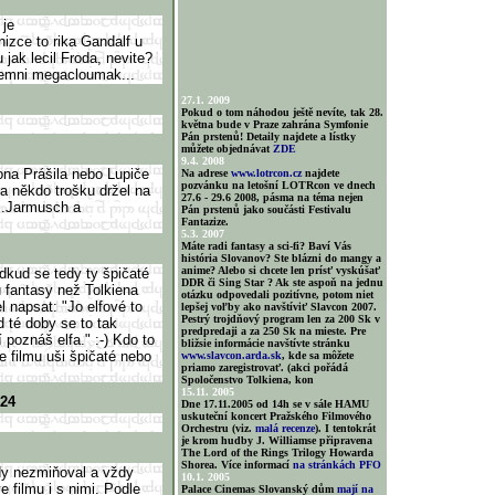
 je
izce to rika Gandalf u
 jak lecil Froda, nevite?
emni megacloumak...
27.1. 2009
Pokud o tom náhodou ještě nevíte, tak 28.
května bude v Praze zahrána Symfonie
Pán prstenů! Detaily najdete a lístky
můžete objednávat
ZDE
9.4. 2008
ona Prášila nebo Lupiče
Na adrese
www.lotrcon.cz
najdete
pozvánku na letošní LOTRcon ve dnech
a někdo trošku držel na
27.6 - 29.6 2008, pásma na téma nejen
 J.Jarmusch a
Pán prstenů jako součásti Festivalu
Fantazize.
5.3. 2007
Máte radi fantasy a sci-fi? Baví Vás
história Slovanov? Ste blázni do mangy a
anime? Alebo si chcete len prísť vyskúšať
odkud se tedy ty špičaté
DDR či Sing Star ? Ak ste aspoň na jednu
ou fantasy než Tolkiena
otázku odpovedali pozitívne, potom niet
 napsat: "Jo elfové to
lepšej voľby ako navštíviť Slavcon 2007.
Pestrý trojdňový program len za 200 Sk v
 té doby se to tak
predpredaji a za 250 Sk na mieste. Pre
 poznáš elfa." :-) Kdo to
bližsie informácie navštívte stránku
ve filmu uši špičaté nebo
www.slavcon.arda.sk
, kde sa môžete
priamo zaregistrovať. (akci pořádá
Spoločenstvo Tolkiena, kon
15.11. 2005
:24
Dne 17.11.2005 od 14h se v sále HAMU
uskuteční koncert Pražského Filmového
Orchestru (viz.
malá recenze
). I tentokrát
je krom hudby J. Williamse připravena
The Lord of the Rings Trilogy Howarda
Shorea. Více informací
na stránkách PFO
kdy nezmiňoval a vždy
10.1. 2005
e filmu i s nimi. Podle
Palace Cinemas Slovanský dům
mají na