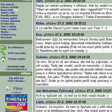
veru
, přidáno
27.2. 2002 20:20:39
Kdo jsem já ...
Najde se nekdo vydelany v elfstine, kdo by vedel co
Fantasy novinky
"Naur an edraith ammen, naur dan i ngaurhoth"? V kn
Bazar knih
Tip!
Autoři a díla
vrrku a myslim ze je to, to co mumlal Elrond ve filmu
Povídky,recenze
EVA, BEL: a co Douglas Adams? Treba Panstredoz
Fantasy galerie
Fantasy odkazník
Klára
, přidáno
27.2. 2002 19:35:11
On-line chat
Testy a ankety
A co takhle David Lynch nebo Lars von Trier ? :-)
Filmy a seriály
Hudba
Eva
, přidáno
27.2. 2002 19:19:42
Počítačové hry
Download
Belcarnen:-))))) Já nemyslela Smysl života,spíš Bar
času. Mám pocit kdyby decentně infantilního Gilliam
uzdě,byla by to paráda.(Pak mi na mysl přišli ještě
Do oblíbených
Q.Tarantino,ale to spíš ze srandy:-)
WAP verze (info)
Sulwen
, přidáno
27.2. 2002 14:14:18
Výchozí stránka
Já vím, že je to už asi otrava, ale mě by zajímalo, 
uši vzaly. Tedy jak vznikl, jestli mi rozumíte :-) Jin
Kontaktní mail:
jsem nikdy nečetla, ale podle mě prostě někdo musel
Cerovsky@jcsoft.cz
jsou ti s těma špičatýma ušima." Nebo tak něco a od
traduje. Asi jako "Podle nosa poznáš kosa, podle uší
Zde může být
ale byl? Jinak je mi úplně jedno jestli mají postavy 
VAŠE reklama !
normální.
Jan Belcarnen Čeřovský
, přidáno
27.2. 2002 13:27
Ach ty špičaté uši :o) teď se to řeší snad všude :)
Láďa
, přidáno
27.2. 2002 12:37:55
Súlwen: Já myslím, že tam ty špičaté uši u elfů ni
jsem si je představoval bez nich. Ale snesl jsem je v