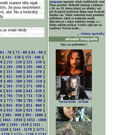
programu
maraton všech rozšířených verzí
měli tvarem těla nijak
Pána prstenů. Bohužel startuje o půlnoci
 tím, že jsou nesmrtelní,
z 18. na 19. ledna (úterý na středu), což
tmi, atd. No a hvězdný
při dvanácti hodinách filmu není dvakrát
ideální čas. Tohle rozhodně není poslední
dy.
příležitost, takže se nemusíte snažit
zlikvidovat v takto nelidský termín a v
klidu můžete počkat. A nebo zajít jen na
rozšířený Návrat krále...
tu je snad nikdy
... všechny zprávičky
Tipy na pohlednici !
61 - 70
][
71 - 80
][
81 - 90
][
0
][
141 - 150
][
151 - 160
][
10
][
211 - 220
][
221 - 230
][
80
][
281 - 290
][
291 - 300
][
50
][
351 - 360
][
361 - 370
][
20
][
421 - 430
][
431 - 440
][
90
][
491 - 500
][
501 - 510
][
60
][
561 - 570
][
571 - 580
][
30
][
631 - 640
][
641 - 650
][
00
][
701 - 710
][
711 - 720
][
70
][
771 - 780
][
781 - 790
][
Návrat Krále - 26 fotek
40
][
841 - 850
][
851 - 860
][
10
][
911 - 920
][
921 - 930
][
0
][
981 - 990
][
991 - 1000
][
][
1041 - 1050
][
1051 - 1060
100
][
1101 - 1110
][
1111 -
 1160
][
1161 - 1170
][
1171 -
- 1220
][
1221 - 1230
][
1231