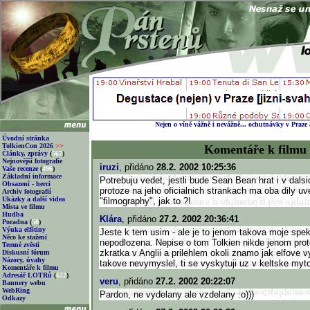
Nejen o víně vážně i nevážně... ochutnávky v Praze
Úvodní stránka
TolkienCon 2026
>>
Komentáře k filmu
Články, zprávy
(
567
)
Nejnovější fotografie
iruzi
, přidáno
28.2. 2002 10:25:36
Vaše recenze
(
496
)
Základní informace
Potrebuju vedet, jestli bude Sean Bean hrat i v dals
Obsazení - herci
protoze na jeho oficialnich strankach ma oba dily u
Archiv fotografií
Ukázky a další videa
"filmography", jak to ?!
Místa ve filmu
Hudba
Klára
, přidáno
27.2. 2002 20:36:41
Poradna
(
50
)
Výuka elfštiny
Jeste k tem usim - ale je to jenom takova moje spek
Něco ke stažení
nepodlozena. Nepise o tom Tolkien nikde jenom proto
Temné zvěsti
zkratka v Anglii a prilehlem okoli znamo jak elfove v
Diskusní fórum
Názory, úvahy
takove nevymyslel, ti se vyskytuji uz v keltske myto
Komentáře k filmu
Adresář LOTRů
(
622
)
veru
, přidáno
27.2. 2002 20:22:07
Bannery webu
WebRing
Pardon, ne vydelany ale vzdelany :o)))
Odkazy