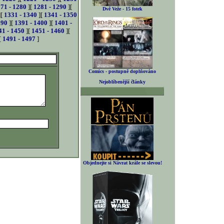
71 - 1280
][
1281 - 1290
][
Dvě Veže - 15 fotek
][
1331 - 1340
][
1341 - 1350
390
][
1391 - 1400
][
1401 -
41 - 1450
][
1451 - 1460
][
[
1491 - 1497
]
Comics - postupně doplňováno
Nejoblíbenější články
Objednejte si Návrat krále se slevou!