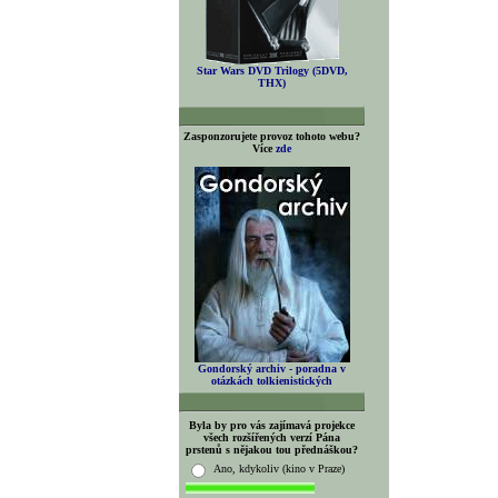
Star Wars DVD Trilogy (5DVD,
THX)
Zasponzorujete provoz tohoto webu?
Více
zde
Gondorský archiv - poradna v
otázkách tolkienistických
Byla by pro vás zajímavá projekce
všech rozšířených verzí Pána
prstenů s nějakou tou přednáškou?
Ano, kdykoliv (kino v Praze)