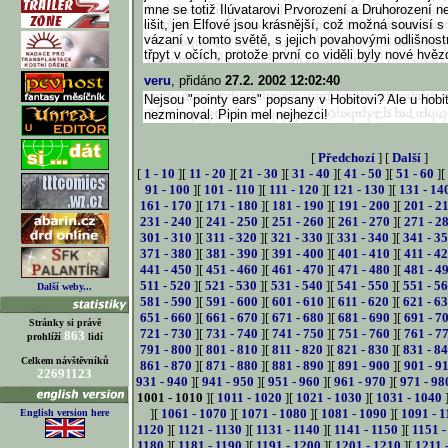
mne se totiž Ilúvatarovi Prvorození a Druhorození ne
lišit, jen Elfové jsou krásnější, což možná souvisí s
vázaní v tomto světě, s jejich povahovými odlišnos
třpyt v očích, protože první co viděli byly nové hvěz
veru
, přidáno
27.2. 2002 12:02:40
Nejsou "pointy ears" popsany v Hobitovi? Ale u hobi
nezminoval. Pipin mel nejhezci!
[
Předchozí
] [
Další
]
[
1 - 10
][
11 - 20
][
21 - 30
][
31 - 40
][
41 - 50
][
51 - 60
][
91 - 100
][
101 - 110
][
111 - 120
][
121 - 130
][
131 - 14
161 - 170
][
171 - 180
][
181 - 190
][
191 - 200
][
201 - 2
231 - 240
][
241 - 250
][
251 - 260
][
261 - 270
][
271 - 2
301 - 310
][
311 - 320
][
321 - 330
][
331 - 340
][
341 - 3
371 - 380
][
381 - 390
][
391 - 400
][
401 - 410
][
411 - 4
441 - 450
][
451 - 460
][
461 - 470
][
471 - 480
][
481 - 4
511 - 520
][
521 - 530
][
531 - 540
][
541 - 550
][
551 - 5
Další weby...
581 - 590
][
591 - 600
][
601 - 610
][
611 - 620
][
621 - 6
651 - 660
][
661 - 670
][
671 - 680
][
681 - 690
][
691 - 7
Stránky si právě
721 - 730
][
731 - 740
][
741 - 750
][
751 - 760
][
761 - 7
863
prohlíží
lidí
791 - 800
][
801 - 810
][
811 - 820
][
821 - 830
][
831 - 8
Celkem návštěvníků
861 - 870
][
871 - 880
][
881 - 890
][
891 - 900
][
901 - 9
22691123
931 - 940
][
941 - 950
][
951 - 960
][
961 - 970
][
971 - 98
1001 - 1010
][
1011 - 1020
][
1021 - 1030
][
1031 - 1040
][
1061 - 1070
][
1071 - 1080
][
1081 - 1090
][
1091 - 1
English version here
1120
][
1121 - 1130
][
1131 - 1140
][
1141 - 1150
][
1151 -
1180
][
1181 - 1190
][
1191 - 1200
][
1201 - 1210
][
1211 