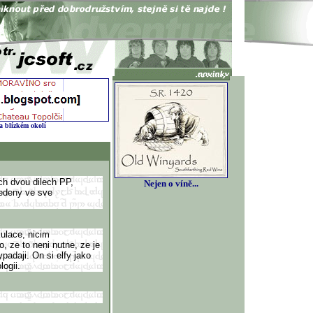
 a blízkém okolí
ich dvou dilech PP,
Nejen o víně...
vedeny ve sve
ulace, nicim
, ze to neni nutne, ze je
ypadaji. On si elfy jako
logii.