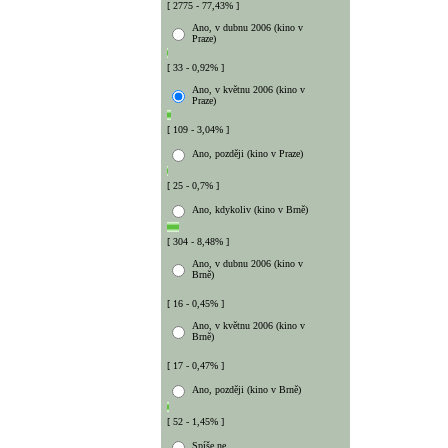
[ 2775 - 77,43% ]
Ano, v dubnu 2006 (kino v
Praze)
[ 33 - 0,92% ]
Ano, v květnu 2006 (kino v
Praze)
[ 109 - 3,04% ]
Ano, později (kino v Praze)
[ 25 - 0,7% ]
Ano, kdykoliv (kino v Brně)
[ 304 - 8,48% ]
Ano, v dubnu 2006 (kino v
Brně)
[ 16 - 0,45% ]
Ano, v květnu 2006 (kino v
Brně)
[ 17 - 0,47% ]
Ano, později (kino v Brně)
[ 52 - 1,45% ]
Spíše ne