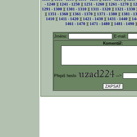
- 1240
][
1241 - 1250
][
1251 - 1260
][
1261 - 1270
][
12
1291 - 1300
][
1301 - 1310
][
1311 - 1320
][
1321 - 1330
][
1351 - 1360
][
1361 - 1370
][
1371 - 1380
][
1381 - 1
1410
][
1411 - 1420
][
1421 - 1430
][
1431 - 1440
][
14
1461 - 1470
][
1471 - 1480
][
1481 - 1490
]
Jméno:
E-mail:
Komentář:
-->
Přepiš heslo