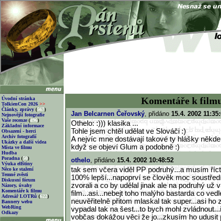
Komentáře k film
Úvodní stránka
TolkienCon 2026
>>
Články, zprávy
(
567
)
Jan Belcarnen Čeřovský
, přidáno
15.4. 2002 11:35
Nejnovější fotografie
Vaše recenze
(
496
)
Othelo: :))) klasika ...
Základní informace
Tohle jsem chtěl udělat ve Slováči :)
Obsazení - herci
Archiv fotografií
A nejvíc mne dostávají takové ty hlášky někde
Ukázky a další videa
když se objeví Glum a podobně :)
Místa ve filmu
Hudba
Poradna
(
50
)
othelo
, přidáno
15.4. 2002 10:48:52
Výuka elfštiny
tak sem včera viděl PP podruhý...a musím říct
Něco ke stažení
Temné zvěsti
100% lepší...napoprví se člověk moc soustřed
Diskusní fórum
zvorali a co by udělal jinak ale na podruhý už v
Názory, úvahy
Komentáře k filmu
film...asi...nebejt toho malýho bastarda co ved
Adresář LOTRů
(
622
)
neuvěřitelně přitom mlaskal tak super...asi ho 
Bannery webu
WebRing
vypadal tak na šest...to bych mohl zvládnout...i
Odkazy
vobčas dokážou věci že jo...zkusím ho udusit p