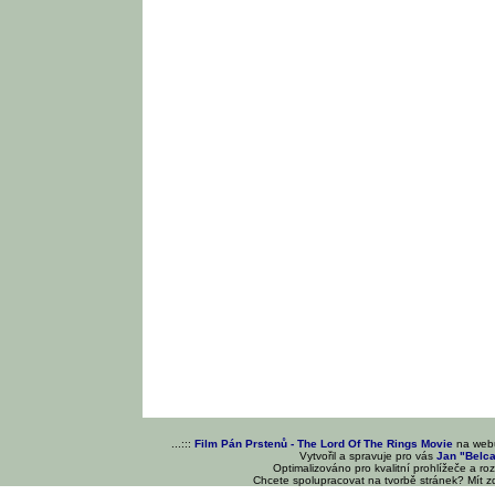
...:::
Film Pán Prstenů - The Lord Of The Rings Movie
na we
Vytvořil a spravuje pro vás
Jan "Belc
Optimalizováno pro kvalitní prohlížeče a ro
Chcete spolupracovat na tvorbě stránek? Mít 