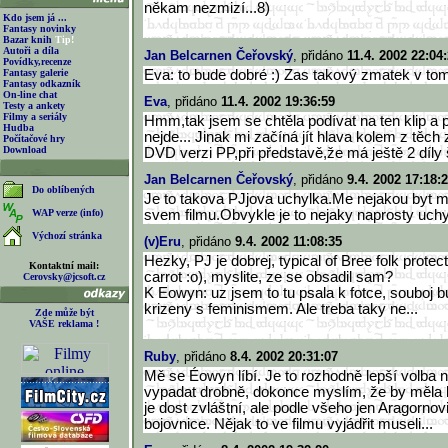
někam nezmizí...8)
Kdo jsem já ...
Fantasy novinky
Bazar knih
Tip!
Autoři a díla
Jan Belcarnen Čeřovský
, přidáno
11.4. 2002 22:04
Povídky,recenze
Fantasy galerie
Eva: to bude dobré :) Zas takový zmatek v tom 
Fantasy odkazník
On-line chat
Eva
, přidáno
11.4. 2002 19:36:59
Testy a ankety
Filmy a seriály
Hmm,tak jsem se chtěla podívat na ten klip a 
Hudba
nejde... Jinak mi začíná jít hlava kolem z tě
Počítačové hry
Download
DVD verzi PP,při představě,že má ještě 2 díly 
Jan Belcarnen Čeřovský
, přidáno
9.4. 2002 17:18:
Do oblíbených
Je to takova PJjova uchylka.Me nejakou byt m
WAP verze (info)
svem filmu.Obvykle je to nejaky naprosty uchyl
Výchozí stránka
(v)Eru
, přidáno
9.4. 2002 11:08:35
Hezky, PJ je dobrej, typical of Bree folk protec
Kontaktní mail:
carrot :o), myslite, ze se obsadil sam?
Cerovsky@jcsoft.cz
K Eowyn: uz jsem to tu psala k fotce, souboj b
krizeny s feminismem. Ale treba taky ne...
Zde může být
VAŠE reklama !
Ruby
, přidáno
8.4. 2002 20:31:07
Mě se Éowyn líbí. Je to rozhodně lepší volba
vypadat drobně, dokonce myslím, že by měla b
je dost zvláštní, ale podle všeho jen Aragornovi
bojovnice. Nějak to ve filmu vyjádřit museli...