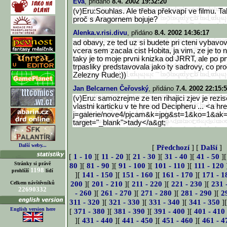
Eva
, přidáno
8.4. 2002 19:32:20
(v)Eru:Souhlas. Ale třeba překvapí ve filmu. T
proč s Aragornem bojuje?
Alenka.v.risi.divu
, přidáno
8.4. 2002 14:36:17
ad obavy, ze ted uz si budete pri cteni vybavova
vcera sem zacala cist Hobita, ja vim, ze je to
taky je to moje prvni knizka od JRRT, ale po pr
trpasliky predstavovala jako ty sadrovy, co pr
Zelezny Rude;))
Jan Belcarnen Čeřovský
, přidáno
7.4. 2002 22:15:
(v)Eru: samozrejme ze ten rihajici zjev je rezis
vlastni karticku v te hre od Decipheru ... <a hre
j=galerie/no
ve4/pjcam&k=jpg&st=1&ko=1&ak
target="_blank">tady</a&
gt;
Další weby...
[
Předchozí
] [
Další
]
[
1 - 10
][
11 - 20
][
21 - 30
][
31 - 40
][
41 - 50
]
Stránky si právě
80
][
81 - 90
][
91 - 100
][
101 - 110
][
111 - 120
1198
prohlíží
lidí
][
141 - 150
][
151 - 160
][
161 - 170
][
171 - 1
200
][
201 - 210
][
211 - 220
][
221 - 230
][
231 
Celkem návštěvníků
22690332
- 260
][
261 - 270
][
271 - 280
][
281 - 290
][
2
311 - 320
][
321 - 330
][
331 - 340
][
341 - 350
]
English version here
[
371 - 380
][
381 - 390
][
391 - 400
][
401 - 410
][
431 - 440
][
441 - 450
][
451 - 460
][
461 - 4