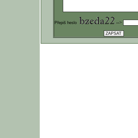
-->
Přepiš heslo