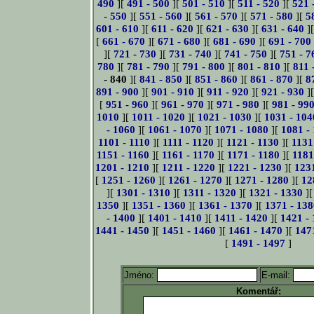
490
][
491 - 500
][
501 - 510
][
511 - 520
][
521 
- 550
][
551 - 560
][
561 - 570
][
571 - 580
][
5
601 - 610
][
611 - 620
][
621 - 630
][
631 - 640
]
[
661 - 670
][
671 - 680
][
681 - 690
][
691 - 700
][
721 - 730
][
731 - 740
][
741 - 750
][
751 - 7
780
][
781 - 790
][
791 - 800
][
801 - 810
][
811 
- 840
][
841 - 850
][
851 - 860
][
861 - 870
][
8
891 - 900
][
901 - 910
][
911 - 920
][
921 - 930
]
[
951 - 960
][
961 - 970
][
971 - 980
][
981 - 99
1010
][
1011 - 1020
][
1021 - 1030
][
1031 - 104
- 1060
][
1061 - 1070
][
1071 - 1080
][
1081 -
1101 - 1110
][
1111 - 1120
][
1121 - 1130
][
1131
1151 - 1160
][
1161 - 1170
][
1171 - 1180
][
1181
1201 - 1210
][
1211 - 1220
][
1221 - 1230
][
123
[
1251 - 1260
][
1261 - 1270
][
1271 - 1280
][
12
][
1301 - 1310
][
1311 - 1320
][
1321 - 1330
]
1350
][
1351 - 1360
][
1361 - 1370
][
1371 - 138
- 1400
][
1401 - 1410
][
1411 - 1420
][
1421 -
1441 - 1450
][
1451 - 1460
][
1461 - 1470
][
147
[
1491 - 1497
]
Jméno:
E-mail:
Komentář: