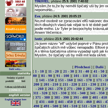
TINÚVIEL
, přidáno
25.9. 2001 7:40:02
Myslim,že to,že by neměli špičatý uši by jim od
nepomohlo...
Eva
, přidáno
24.9. 2001 20:05:19
No,mě osobně se zpracování elfů nakonec doce
těch dlouhých vlasů-tak nějak to k té době pat
podle mého. Liv Tyler je bezpochyby krásná,a
Arwen Večernice.
Ivetir
, přidáno
23.9. 2001 20:42:44
Já jsem název "elf" uslyšel poprvé v Pánu prs
špičatých uších mě vůbec nenapadlo. Elfové jso
A s těma špičatýma ušima vypadají spíš jak kou
Myslím, že špičatý uši by měli mít leda skřeti.
[
Předchozí
] [
Další
]
Další weby...
[
1 - 10
][
11 - 20
][
21 - 30
][
31 - 40
][
41 - 50
]
80
][
81 - 90
][
91 - 100
][
101 - 110
][
111 - 120
Stránky si právě
][
141 - 150
][
151 - 160
][
161 - 170
][
171 - 1
1011
prohlíží
lidí
200
][
201 - 210
][
211 - 220
][
221 - 230
][
231 
Celkem návštěvníků
- 260
][
261 - 270
][
271 - 280
][
281 - 290
][
2
22696112
311 - 320
][
321 - 330
][
331 - 340
][
341 - 350
]
[
371 - 380
][
381 - 390
][
391 - 400
][
401 - 410
English version here
][
431 - 440
][
441 - 450
][
451 - 460
][
461 - 4
490
][
491 - 500
][
501 - 510
][
511 - 520
][
521 