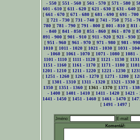
- 550
][
551 - 560
][
561 - 570
][
571 - 580
][
5
601 - 610
][
611 - 620
][
621 - 630
][
631 - 640
]
[
661 - 670
][
671 - 680
][
681 - 690
][
691 - 700
][
721 - 730
][
731 - 740
][
741 - 750
][
751 - 7
780
][
781 - 790
][
791 - 800
][
801 - 810
][
811 
- 840
][
841 - 850
][
851 - 860
][
861 - 870
][
8
891 - 900
][
901 - 910
][
911 - 920
][
921 - 930
]
[
951 - 960
][
961 - 970
][
971 - 980
][
981 - 99
1010
][
1011 - 1020
][
1021 - 1030
][
1031 - 104
- 1060
][
1061 - 1070
][
1071 - 1080
][
1081 -
1101 - 1110
][
1111 - 1120
][
1121 - 1130
][
1131
1151 - 1160
][
1161 - 1170
][
1171 - 1180
][
1181
1201 - 1210
][
1211 - 1220
][
1221 - 1230
][
123
[
1251 - 1260
][
1261 - 1270
][
1271 - 1280
][
12
][
1301 - 1310
][
1311 - 1320
][
1321 - 1330
]
1350
][
1351 - 1360
][
1361 - 1370
][
1371 - 138
- 1400
][
1401 - 1410
][
1411 - 1420
][
1421 -
1441 - 1450
][
1451 - 1460
][
1461 - 1470
][
147
[
1491 - 1497
]
Jméno:
E-mail:
Komentář: