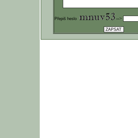
-->
Přepiš heslo