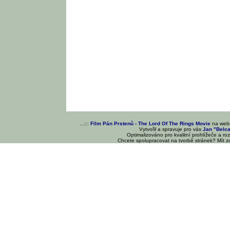
...:::
Film Pán Prstenů - The Lord Of The Rings Movie
na we
Vytvořil a spravuje pro vás
Jan "Belc
Optimalizováno pro kvalitní prohlížeče a ro
Chcete spolupracovat na tvorbě stránek? Mít 