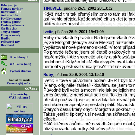
pokládána za snad nejhorší Melkorův čin ...
Kdo jsem já ...
TINÚVIEL
, přidáno
26.9. 2001 20:13:32
Fantasy novinky
Bazar knih
Tip!
Když nad tim tak přemýšlim,ono to tam asi fak
Autoři a díla
asi rychle přejela.Každopádně elf a skřet je p
Povídky,recenze
Fantasy galerie
nikterak nesouvisí.
Fantasy odkazník
On-line chat
Ivetir
, přidáno
26.9. 2001 19:41:09
Testy a ankety
Filmy a seriály
Ruby má vlastně pravdu. Na to jsem vlastně za
Hudba
Počítačové hry
je, že Morgoth(tehdy vlasně Melkor) na začátku
Download
vypěstoval nové plemeno skřetů. V tom případě
Po pravdě řečeno jsem při četbě o takových m
nepřemýšlel. Ale srovnejte si elfy a skřety:já
Do oblíbených
podobnost. Když mohl Melkor vypěstovat tako
WAP verze (info)
nemohl vypěstovat špičatý uši? Třeba zavedl 
Výchozí stránka
Ruby
, přidáno
25.9. 2001 13:15:10
Ivetir: Elfové v původním podání JRRT byli to s
Kontaktní mail:
Cerovsky@jcsoft.cz
(v ang. originále "fairies" - doufám, že jsem to
Původně byli velcí a mocní, ale jak se jejich 
Zde může být
zmenšovala, zmenšovali se i oni. Tolkien tu m
VAŠE reklama !
přestal používat (asi se mu zdála tak divná, j
ani nikde nenapsal, že přestala platit. Navíc sk
Starých časů, který chytil Morgoth a pokroutil 
Takže jestli ti špičatý uši nevadí na skřetech, t
elfech.
Eště k těm vlasům - mě nevadí, že jsou dlouhý,
ulízlý dozadu jak holky. Strašný...!!!