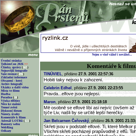
Nejen o víně vážně i nevážně...
Úvodní stránka
TolkienCon 2026
>>
Komentáře k film
Články, zprávy
(
567
)
Nejnovější fotografie
TINÚVIEL
, přidáno
27.9. 2001 22:57:36
Vaše recenze
(
496
)
Základní informace
Hobiti taky nejsou k zahození.
Obsazení - herci
Archiv fotografií
Ukázky a další videa
Celebrin Edhel
, přidáno
27.9. 2001 22:23:55
Místa ve filmu
Pravda...elfove jsou nejlepsi.
Hudba
Poradna
(
50
)
Výuka elfštiny
Maron
, přidáno
27.9. 2001 21:18:18
Něco ke stažení
Mě osobně se elfové líbí asi nejvíc (ovšem až
Temné zvěsti
Diskusní fórum
týče Liv, našli by se určitě lepší herečky.
Názory, úvahy
Komentáře k filmu
Jan Belcarnen Čeřovský
, přidáno
26.9. 2001 21:33
Adresář LOTRů
(
622
)
Bannery webu
Skřeti jsou v podstatě elfové. Ti, které Melkor 
WebRing
Odkazy
Všichni skřeti pocházejí prapůvodně z elfů. Toh