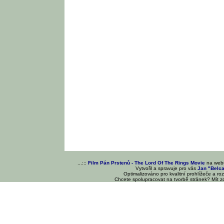
...:::
Film Pán Prstenů - The Lord Of The Rings Movie
na we
Vytvořil a spravuje pro vás
Jan "Belc
Optimalizováno pro kvalitní prohlížeče a ro
Chcete spolupracovat na tvorbě stránek? Mít 