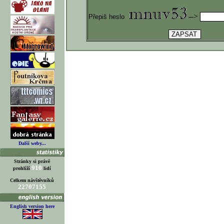
-->
Přepiš heslo
Další weby...
Stránky si právě
910
prohlíží
lidí
Celkem návštěvníků
22707155
English version here