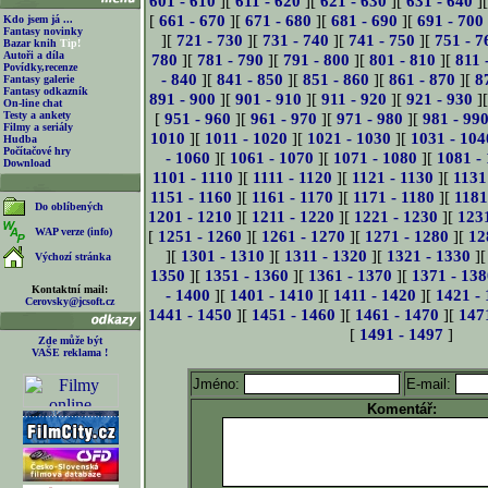
601 - 610
][
611 - 620
][
621 - 630
][
631 - 640
]
[
661 - 670
][
671 - 680
][
681 - 690
][
691 - 700
Kdo jsem já ...
Fantasy novinky
][
721 - 730
][
731 - 740
][
741 - 750
][
751 - 7
Bazar knih
Tip!
Autoři a díla
780
][
781 - 790
][
791 - 800
][
801 - 810
][
811 
Povídky,recenze
- 840
][
841 - 850
][
851 - 860
][
861 - 870
][
8
Fantasy galerie
Fantasy odkazník
891 - 900
][
901 - 910
][
911 - 920
][
921 - 930
]
On-line chat
Testy a ankety
[
951 - 960
][
961 - 970
][
971 - 980
][
981 - 99
Filmy a seriály
1010
][
1011 - 1020
][
1021 - 1030
][
1031 - 104
Hudba
Počítačové hry
- 1060
][
1061 - 1070
][
1071 - 1080
][
1081 -
Download
1101 - 1110
][
1111 - 1120
][
1121 - 1130
][
1131
1151 - 1160
][
1161 - 1170
][
1171 - 1180
][
1181
Do oblíbených
1201 - 1210
][
1211 - 1220
][
1221 - 1230
][
123
WAP verze (info)
[
1251 - 1260
][
1261 - 1270
][
1271 - 1280
][
12
][
1301 - 1310
][
1311 - 1320
][
1321 - 1330
]
Výchozí stránka
1350
][
1351 - 1360
][
1361 - 1370
][
1371 - 138
Kontaktní mail:
- 1400
][
1401 - 1410
][
1411 - 1420
][
1421 -
Cerovsky@jcsoft.cz
1441 - 1450
][
1451 - 1460
][
1461 - 1470
][
147
[
1491 - 1497
]
Zde může být
VAŠE reklama !
Jméno:
E-mail:
Komentář: