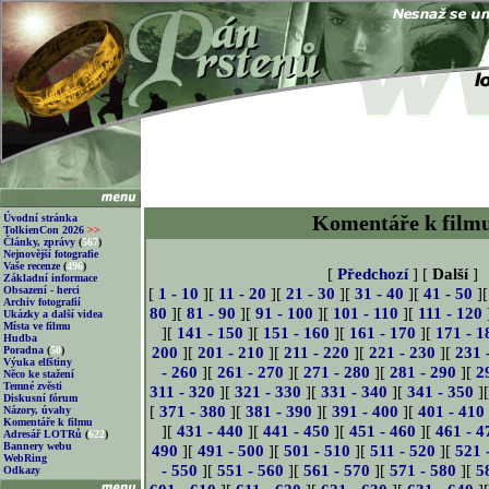
Komentáře k film
Úvodní stránka
TolkienCon 2026
>>
Články, zprávy
(
567
)
Nejnovější fotografie
Vaše recenze
(
496
)
[
Předchozí
] [
Další
]
Základní informace
Obsazení - herci
[
1 - 10
][
11 - 20
][
21 - 30
][
31 - 40
][
41 - 50
]
Archiv fotografií
80
][
81 - 90
][
91 - 100
][
101 - 110
][
111 - 120
Ukázky a další videa
Místa ve filmu
][
141 - 150
][
151 - 160
][
161 - 170
][
171 - 1
Hudba
200
][
201 - 210
][
211 - 220
][
221 - 230
][
231 
Poradna
(
50
)
Výuka elfštiny
- 260
][
261 - 270
][
271 - 280
][
281 - 290
][
2
Něco ke stažení
Temné zvěsti
311 - 320
][
321 - 330
][
331 - 340
][
341 - 350
]
Diskusní fórum
[
371 - 380
][
381 - 390
][
391 - 400
][
401 - 410
Názory, úvahy
Komentáře k filmu
][
431 - 440
][
441 - 450
][
451 - 460
][
461 - 4
Adresář LOTRů
(
622
)
Bannery webu
490
][
491 - 500
][
501 - 510
][
511 - 520
][
521 
WebRing
- 550
][
551 - 560
][
561 - 570
][
571 - 580
][
5
Odkazy