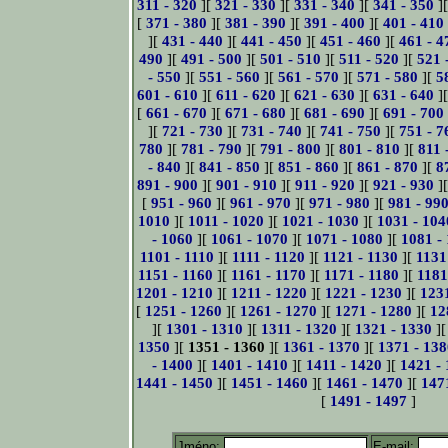
311 - 320
][
321 - 330
][
331 - 340
][
341 - 350
]
[
371 - 380
][
381 - 390
][
391 - 400
][
401 - 410
][
431 - 440
][
441 - 450
][
451 - 460
][
461 - 4
490
][
491 - 500
][
501 - 510
][
511 - 520
][
521 
- 550
][
551 - 560
][
561 - 570
][
571 - 580
][
5
601 - 610
][
611 - 620
][
621 - 630
][
631 - 640
]
[
661 - 670
][
671 - 680
][
681 - 690
][
691 - 700
][
721 - 730
][
731 - 740
][
741 - 750
][
751 - 7
780
][
781 - 790
][
791 - 800
][
801 - 810
][
811 
- 840
][
841 - 850
][
851 - 860
][
861 - 870
][
8
891 - 900
][
901 - 910
][
911 - 920
][
921 - 930
]
[
951 - 960
][
961 - 970
][
971 - 980
][
981 - 99
1010
][
1011 - 1020
][
1021 - 1030
][
1031 - 104
- 1060
][
1061 - 1070
][
1071 - 1080
][
1081 -
1101 - 1110
][
1111 - 1120
][
1121 - 1130
][
1131
1151 - 1160
][
1161 - 1170
][
1171 - 1180
][
1181
1201 - 1210
][
1211 - 1220
][
1221 - 1230
][
123
[
1251 - 1260
][
1261 - 1270
][
1271 - 1280
][
12
][
1301 - 1310
][
1311 - 1320
][
1321 - 1330
]
1350
][
1351 - 1360
][
1361 - 1370
][
1371 - 138
- 1400
][
1401 - 1410
][
1411 - 1420
][
1421 -
1441 - 1450
][
1451 - 1460
][
1461 - 1470
][
147
[
1491 - 1497
]
Jméno:
E-mail: