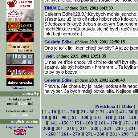
Ja bych je ale rad potkal a spratelil se. Tohle by
TINÚVIEL
, přidáno
30.9. 2001 8:43:39
Celebrin Edhel(28.9.):Kdybych mohla jednoho 
šťastná,ať už je to elf nebo hobit nebo kdokoliv 
Středozemě(ikdyž,třeba s takovým Sauronem
nechtěla),ale máš pravdu,stejně bych raději pot
fakt bejt nemusí):-)
Celebrin Edhel
, přidáno
29.9. 2001 22:50:15
Ono je tolik lidi, kteri chteji byt elfy? A ja ze js
Ivetir
, přidáno
29.9. 2001 19:51:35
U nás ve třídě chcou všichni tolkienáři být elfy,
špatné, ale být hobitem - hmmmm... Ta idylka v 
to by bylo bezva!
Celebrin Edhel
, přidáno
28.9. 2001 22:48:40
Pravda. Ale chtela by jsi radeji potkat elfa neb
Další weby...
na vyber. Ja bych radeji potkal elfa. Nejlepe elf
Stránky si právě
1254
prohlíží
lidí
[
Předchozí
] [
Další
]
[
1 - 10
][
11 - 20
][
21 - 30
][
31 - 40
][
41 - 50
]
Celkem návštěvníků
22685356
80
][
81 - 90
][
91 - 100
][
101 - 110
][
111 - 120
][
141 - 150
][
151 - 160
][
161 - 170
][
171 - 1
English version here
200
][
201 - 210
][
211 - 220
][
221 - 230
][
231 
- 260
][
261 - 270
][
271 - 280
][
281 - 290
][
2