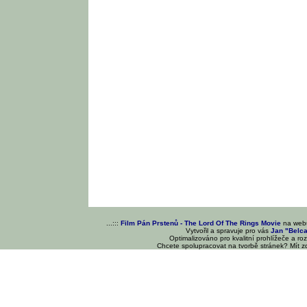
...:::
Film Pán Prstenů - The Lord Of The Rings Movie
na we
Vytvořil a spravuje pro vás
Jan "Belc
Optimalizováno pro kvalitní prohlížeče a ro
Chcete spolupracovat na tvorbě stránek? Mít 