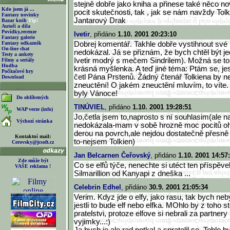
stejně dobře jako kniha a přinese také něco n
Kdo jsem já ...
pocit skutečnosti, tak , jak se nám navždy Tol
Fantasy novinky
Jantarový Drak
Bazar knih
Tip!
Autoři a díla
Povídky,recenze
Ivetir
, přidáno
1.10. 2001 20:23:10
Fantasy galerie
Fantasy odkazník
Dobrej komentář. Takhle dobře vystihnout své 
On-line chat
nedokázal. Já se přiznám, že bych chtěl být j
Testy a ankety
Ivetir modrý s mečem Sindrilem). Možná se to zd
Filmy a seriály
Hudba
krásná myšlenka. A teď jiné téma: Ptám se, jes
Počítačové hry
četl Pána Prstenů. Žádný čtenář Tolkiena by ne
Download
zneuctění! O jakém zneuctění mluvím, to víte. 
byly Vánoce!
Do oblíbených
TINÚVIEL
, přidáno
1.10. 2001 19:28:51
WAP verze (info)
Jo,četla jsem to,naprosto s ní souhlasim(ale n
Výchozí stránka
nedokázala-mam v sobě hrozně moc pocitů oh
derou na povrch,ale nejdou dostatečně přesn
Kontaktní mail:
to-nejsem Tolkien)
Cerovsky@jcsoft.cz
Jan Belcarnen Čeřovský
, přidáno
1.10. 2001 14:57
Zde může být
Co se elfů týče, nenechte si utéct ten příspěve
VAŠE reklama !
Silmarillion od Kanyapi z dneška ...
Celebrin Edhel
, přidáno
30.9. 2001 21:05:34
Verim. Kdyz jde o elfy, jako rasu, tak bych neb
jestli to bude elf nebo elfka. MOhlo by z toho 
pratelstvi, protoze elfove si nebrali za partner
vyjimky...:)