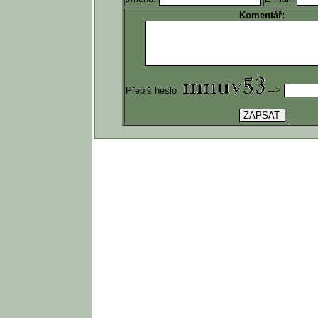
Komentář:
-->
Přepiš heslo