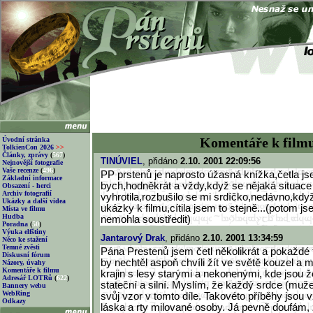
Komentáře k film
Úvodní stránka
TolkienCon 2026
>>
Články, zprávy
(
567
)
TINÚVIEL
, přidáno
2.10. 2001 22:09:56
Nejnovější fotografie
Vaše recenze
(
496
)
PP prstenů je naprosto úžasná knížka,četla jse
Základní informace
bych,hodněkrát a vždy,když se nějaká situac
Obsazení - herci
Archiv fotografií
vyhrotila,rozbušilo se mi srdíčko,nedávno,kdy
Ukázky a další videa
ukázky k filmu,cítila jsem to stejně...(potom j
Místa ve filmu
Hudba
nemohla soustředit)
Poradna
(
50
)
Výuka elfštiny
Jantarový Drak
, přidáno
2.10. 2001 13:34:59
Něco ke stažení
Temné zvěsti
Pána Prestenů jsem četl několikrát a pokaždé 
Diskusní fórum
by nechtěl aspoň chvíli žít ve světě kouzel a
Názory, úvahy
Komentáře k filmu
krajin s lesy starými a nekonenými, kde jsou 
Adresář LOTRů
(
622
)
stateční a silní. Myslím, že každý srdce (muž
Bannery webu
WebRing
svůj vzor v tomto díle. Takovéto příběhy jsou
Odkazy
láska a rty milované osoby. Já pevně doufám, ž