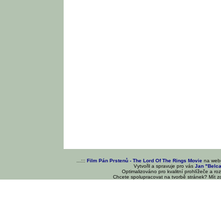
...:::
Film Pán Prstenů - The Lord Of The Rings Movie
na we
Vytvořil a spravuje pro vás
Jan "Belc
Optimalizováno pro kvalitní prohlížeče a ro
Chcete spolupracovat na tvorbě stránek? Mít 