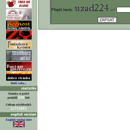
-->
Přepiš heslo
Další weby...
Stránky si právě
838
prohlíží
lidí
Celkem návštěvníků
22713683
English version here