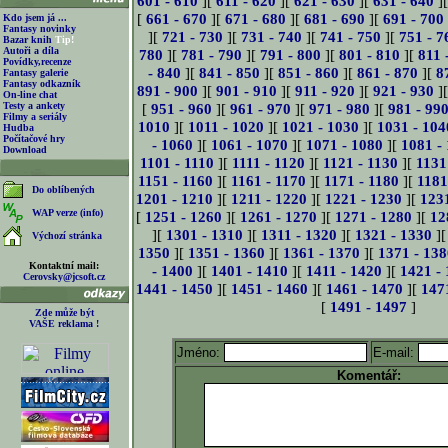
601 - 610
][
611 - 620
][
621 - 630
][
631 - 640
]
[
661 - 670
][
671 - 680
][
681 - 690
][
691 - 700
Kdo jsem já ...
Fantasy novinky
][
721 - 730
][
731 - 740
][
741 - 750
][
751 - 7
Bazar knih
Tip!
Autoři a díla
780
][
781 - 790
][
791 - 800
][
801 - 810
][
811 
Povídky,recenze
- 840
][
841 - 850
][
851 - 860
][
861 - 870
][
8
Fantasy galerie
Fantasy odkazník
891 - 900
][
901 - 910
][
911 - 920
][
921 - 930
]
On-line chat
Testy a ankety
[
951 - 960
][
961 - 970
][
971 - 980
][
981 - 99
Filmy a seriály
1010
][
1011 - 1020
][
1021 - 1030
][
1031 - 104
Hudba
Počítačové hry
- 1060
][
1061 - 1070
][
1071 - 1080
][
1081 -
Download
1101 - 1110
][
1111 - 1120
][
1121 - 1130
][
1131
1151 - 1160
][
1161 - 1170
][
1171 - 1180
][
1181
Do oblíbených
1201 - 1210
][
1211 - 1220
][
1221 - 1230
][
123
WAP verze (info)
[
1251 - 1260
][
1261 - 1270
][
1271 - 1280
][
12
][
1301 - 1310
][
1311 - 1320
][
1321 - 1330
]
Výchozí stránka
1350
][
1351 - 1360
][
1361 - 1370
][
1371 - 138
Kontaktní mail:
- 1400
][
1401 - 1410
][
1411 - 1420
][
1421 -
Cerovsky@jcsoft.cz
1441 - 1450
][
1451 - 1460
][
1461 - 1470
][
147
[
1491 - 1497
]
Zde může být
VAŠE reklama !
Jméno:
E-mail:
Komentář: