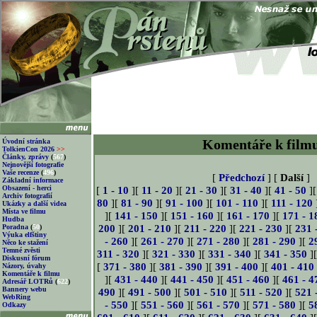
Komentáře k film
Úvodní stránka
TolkienCon 2026
>>
Články, zprávy
(
567
)
Nejnovější fotografie
Vaše recenze
(
496
)
[
Předchozí
] [
Další
]
Základní informace
Obsazení - herci
[
1 - 10
][
11 - 20
][
21 - 30
][
31 - 40
][
41 - 50
]
Archiv fotografií
80
][
81 - 90
][
91 - 100
][
101 - 110
][
111 - 120
Ukázky a další videa
Místa ve filmu
][
141 - 150
][
151 - 160
][
161 - 170
][
171 - 1
Hudba
200
][
201 - 210
][
211 - 220
][
221 - 230
][
231 
Poradna
(
50
)
Výuka elfštiny
- 260
][
261 - 270
][
271 - 280
][
281 - 290
][
2
Něco ke stažení
Temné zvěsti
311 - 320
][
321 - 330
][
331 - 340
][
341 - 350
]
Diskusní fórum
[
371 - 380
][
381 - 390
][
391 - 400
][
401 - 410
Názory, úvahy
Komentáře k filmu
][
431 - 440
][
441 - 450
][
451 - 460
][
461 - 4
Adresář LOTRů
(
622
)
Bannery webu
490
][
491 - 500
][
501 - 510
][
511 - 520
][
521 
WebRing
- 550
][
551 - 560
][
561 - 570
][
571 - 580
][
5
Odkazy