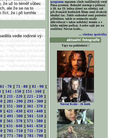
programu
maraton všech rozšířených verzí
e, že už to téměř vůbec
Pána prstenů. Bohužel startuje o půlnoci
h, ale že se na to
z 18. na 19. ledna (úterý na středu), což
při dvanácti hodinách filmu není dvakrát
íct, že i při tomhle
ideální čas. Tohle rozhodně není poslední
příležitost, takže se nemusíte snažit
zlikvidovat v takto nelidský termín a v
klidu můžete počkat. A nebo zajít jen na
rozšířený Návrat krále...
... všechny zprávičky
seděla vedle rodinné vý-
Tipy na pohlednici !
61 - 70
][
71 - 80
][
81 - 90
][
0
][
141 - 150
][
151 - 160
][
10
][
211 - 220
][
221 - 230
][
80
][
281 - 290
][
291 - 300
][
Návrat Krále - 26 fotek
50
][
351 - 360
][
361 - 370
][
20
][
421 - 430
][
431 - 440
][
90
][
491 - 500
][
501 - 510
][
60
][
561 - 570
][
571 - 580
][
30
][
631 - 640
][
641 - 650
][
00
][
701 - 710
][
711 - 720
][
70
][
771 - 780
][
781 - 790
][