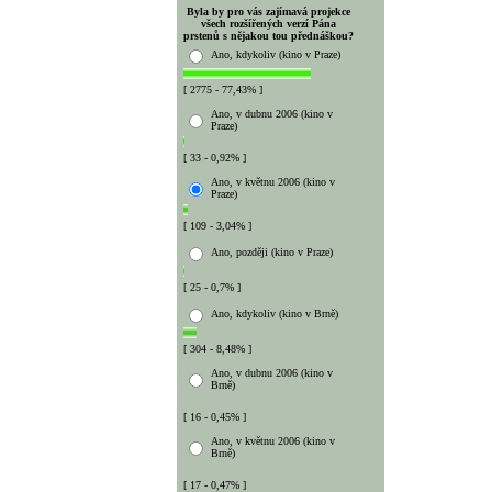
Byla by pro vás zajímavá projekce
všech rozšířených verzí Pána
prstenů s nějakou tou přednáškou?
Ano, kdykoliv (kino v Praze)
[ 2775 - 77,43% ]
Ano, v dubnu 2006 (kino v
Praze)
[ 33 - 0,92% ]
Ano, v květnu 2006 (kino v
Praze)
[ 109 - 3,04% ]
Ano, později (kino v Praze)
[ 25 - 0,7% ]
Ano, kdykoliv (kino v Brně)
[ 304 - 8,48% ]
Ano, v dubnu 2006 (kino v
Brně)
[ 16 - 0,45% ]
Ano, v květnu 2006 (kino v
Brně)
[ 17 - 0,47% ]