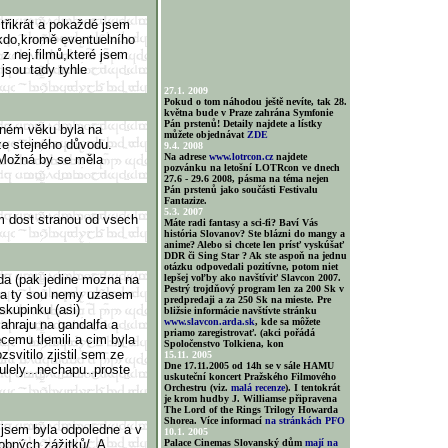
třikrát a pokaždé jsem
kdo,kromě eventuelního
 z nej.filmů,které jsem
 jsou tady tyhle
27.1. 2009
Pokud o tom náhodou ještě nevíte, tak 28.
května bude v Praze zahrána Symfonie
Pán prstenů! Detaily najdete a lístky
bném věku byla na
můžete objednávat
ZDE
ze stejného důvodu.
9.4. 2008
Na adrese
www.lotrcon.cz
najdete
 (Možná by se měla
pozvánku na letošní LOTRcon ve dnech
27.6 - 29.6 2008, pásma na téma nejen
Pán prstenů jako součásti Festivalu
Fantazize.
5.3. 2007
em dost stranou od vsech
Máte radi fantasy a sci-fi? Baví Vás
história Slovanov? Ste blázni do mangy a
anime? Alebo si chcete len prísť vyskúšať
DDR či Sing Star ? Ak ste aspoň na jednu
otázku odpovedali pozitívne, potom niet
eda (pak jedine mozna na
lepšej voľby ako navštíviť Slavcon 2007.
Pestrý trojdňový program len za 200 Sk v
i a ty sou nemy uzasem
predpredaji a za 250 Sk na mieste. Pre
 skupinku (asi)
bližsie informácie navštívte stránku
www.slavcon.arda.sk
, kde sa môžete
zahraju na gandalfa a
priamo zaregistrovať. (akci pořádá
ecemu tlemili a cim byla
Spoločenstvo Tolkiena, kon
zsvitilo zjistil sem ze
15.11. 2005
Dne 17.11.2005 od 14h se v sále HAMU
ulely...nechapu..proste
uskuteční koncert Pražského Filmového
Orchestru (viz.
malá recenze
). I tentokrát
je krom hudby J. Williamse připravena
The Lord of the Rings Trilogy Howarda
Shorea. Více informací
na stránkách PFO
 jsem byla odpoledne a v
10.1. 2005
obných zážitků/. A
Palace Cinemas Slovanský dům
mají na