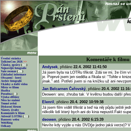
Komentáře k filmu
Úvodní stránka
TolkienCon 2026
>>
Články, zprávy
(
567
)
Andysek
, přidáno
22.4. 2002 11:41:50
Nejnovější fotografie
Vaše recenze
(
496
)
Já jsem byla na LOTRu třikrát. Zdá se mi, že čím ví
Základní informace
je. Poprvé jsem jen seděla a říkala si: "Tohle v kniz
Obsazení - herci
jinak." atd. Potřetí jsem si na knížku už ani nevzpo
Archiv fotografií
Ukázky a další videa
Místa ve filmu
Jan Belcarnen Čeřovský
, přidáno
20.4. 2002 11:16
Hudba
Poradna
(
50
)
Deowen: ano, zhruba tak. V květnu budou další přes
Výuka elfštiny
Něco ke stažení
Elenril
, přidáno
20.4. 2002 10:59:38
Temné zvěsti
Diskusní fórum
Já jsem film viděl třikrát a teď na něj půjdu ještě je
Názory, úvahy
několik lidí který bych ani do kina nepustil.Fakt supe
Komentáře k filmu
Adresář LOTRů
(
622
)
deowen
, přidáno
20.4. 2002 6:15:39
Bannery webu
WebRing
Nevíte kdy vyjde u nás DVD(je jedno jaká verze)? V
Odkazy