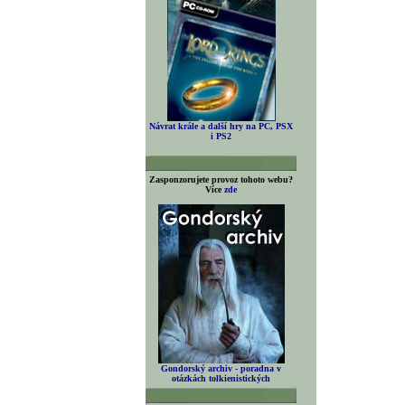
Návrat krále a další hry na PC, PSX
i PS2
Zasponzorujete provoz tohoto webu?
Více
zde
Gondorský archiv - poradna v
otázkách tolkienistických