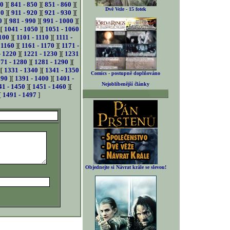
40
][
841 - 850
][
851 - 860
][
Dvě Veže - 15 fotek
10
][
911 - 920
][
921 - 930
][
0
][
981 - 990
][
991 - 1000
][
][
1041 - 1050
][
1051 - 1060
100
][
1101 - 1110
][
1111 -
 1160
][
1161 - 1170
][
1171 -
- 1220
][
1221 - 1230
][
1231
71 - 1280
][
1281 - 1290
][
][
1331 - 1340
][
1341 - 1350
Comics - postupně doplňováno
390
][
1391 - 1400
][
1401 -
Nejoblíbenější články
41 - 1450
][
1451 - 1460
][
[
1491 - 1497
]
Objednejte si Návrat krále se slevou!