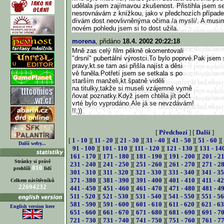
udělala jsem zajímavou zkušenost. Přistihla jsem s
nesrovnávám z knížkou, jako v předchozích případec
dívám dost neovlivněnýma očima /a myslí/. A musim ř
novém pohledu jsem si to dost užila.
morena
, přidáno
18.4. 2002 20:22:18
Mně zas celý film pěkně okomentovali
"drsní" pubertální výrostci.To bylo poprvé.Pak jsem 
pravy,kt.se tam asi přišla najíst a děsi
vě funěla.Potřetí jsem se setkala s po
starším manželi,kt.špatně viděli
na titulky,takže si museli vzájemně vymě
ňovat poznatky.Když jsem chtěla jít počt
vrté bylo vyprodáno.Ale já se nevzdávám!
!!;))
[
Předchozí
] [
Další
]
[
1 - 10
][
11 - 20
][
21 - 30
][
31 - 40
][
41 - 50
][
51 - 60
][
Další weby...
91 - 100
][
101 - 110
][
111 - 120
][
121 - 130
][
131 - 14
161 - 170
][
171 - 180
][
181 - 190
][
191 - 200
][
201 - 2
Stránky si právě
231 - 240
][
241 - 250
][
251 - 260
][
261 - 270
][
271 - 2
810
prohlíží
lidí
301 - 310
][
311 - 320
][
321 - 330
][
331 - 340
][
341 - 3
371 - 380
][
381 - 390
][
391 - 400
][
401 - 410
][
411 - 4
Celkem návštěvníků
22694232
441 - 450
][
451 - 460
][
461 - 470
][
471 - 480
][
481 - 4
511 - 520
][
521 - 530
][
531 - 540
][
541 - 550
][
551 - 5
581 - 590
][
591 - 600
][
601 - 610
][
611 - 620
][
621 - 6
English version here
651 - 660
][
661 - 670
][
671 - 680
][
681 - 690
][
691 - 7
721 - 730
][
731 - 740
][
741 - 750
][
751 - 760
][
761 - 7