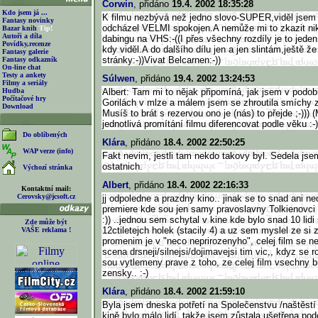
Corwin
, přidáno
19.4. 2002 18:35:28
Kdo jsem já ...
K filmu nezbývá než jedno slovo-SUPER,viděl jsem 
Fantasy novinky
odcházel VELMI spokojen.A nemůže mi to zkazit ni
Bazar knih
Tip!
Autoři a díla
dabingu na VHS:-((I přes všechny rozdíly je to jeden
Povídky,recenze
kdy viděl.A do dalšího dílu jen a jen slintám,ještě že
Fantasy galerie
stránky:-))Vivat Belcarnen:-))
Fantasy odkazník
On-line chat
Testy a ankety
Súlwen
, přidáno
19.4. 2002 13:24:53
Filmy a seriály
Hudba
Albert: Tam mi to nějak připomíná, jak jsem v podo
Počítačové hry
Gorilách v mlze a málem jsem se zhroutila smíchy 
Download
Musíš to brát s rezervou ono je (nás) to přejde ;-)))
jednotlivá promítání filmu diferencovat podle věku :-)
Do oblíbených
Klára
, přidáno
18.4. 2002 22:50:25
WAP verze (info)
Fakt nevim, jestli tam nekdo takovy byl. Sedela js
ostatnich.
Výchozí stránka
Albert
, přidáno
18.4. 2002 22:16:33
Kontaktní mail:
Cerovsky@jcsoft.cz
jj odpoledne a prazdny kino.. jinak se to snad ani n
premiere kde sou jen samy pravoslavny Tolkienovc
:)) ..jednou sem schytal v kine kde bylo snad 10 lidi
Zde může být
12ctiletejch holek (stacily 4) a uz sem myslel ze si 
VAŠE reklama !
promenim je v "neco neprirozenyho", celej film se n
scena drsneji/silnejsi/dojimavejsi tim vic,, kdyz se ro
sou vytlemeny prave z toho, ze celej film vsechny b
zensky.. :-)
Klára
, přidáno
18.4. 2002 21:59:10
Byla jsem dneska potřetí na Společenstvu /naštěstí
kině bylo málo lidí, takže jsem zůstala ušetřena pod