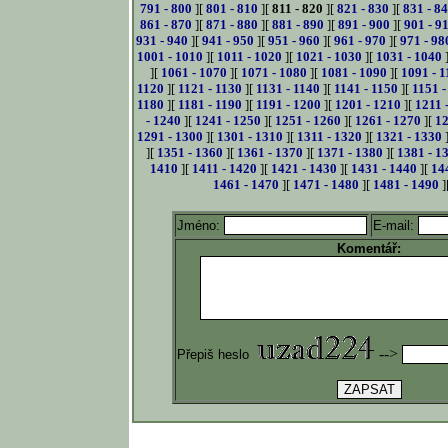
791 - 800
][
801 - 810
][
811 - 820
][
821 - 830
][
831 - 8
861 - 870
][
871 - 880
][
881 - 890
][
891 - 900
][
901 - 9
931 - 940
][
941 - 950
][
951 - 960
][
961 - 970
][
971 - 98
1001 - 1010
][
1011 - 1020
][
1021 - 1030
][
1031 - 1040
][
1061 - 1070
][
1071 - 1080
][
1081 - 1090
][
1091 - 1
1120
][
1121 - 1130
][
1131 - 1140
][
1141 - 1150
][
1151 -
1180
][
1181 - 1190
][
1191 - 1200
][
1201 - 1210
][
1211 
- 1240
][
1241 - 1250
][
1251 - 1260
][
1261 - 1270
][
12
1291 - 1300
][
1301 - 1310
][
1311 - 1320
][
1321 - 1330
][
1351 - 1360
][
1361 - 1370
][
1371 - 1380
][
1381 - 1
1410
][
1411 - 1420
][
1421 - 1430
][
1431 - 1440
][
14
1461 - 1470
][
1471 - 1480
][
1481 - 1490
]
Jméno:
E-mail:
Komentář:
-->
Přepiš heslo