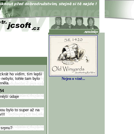
ckrát ho vidím, tím lepší
e nebylo, tohle tam bylo
Nejen o víně...
mněla.
:54
nější údaje
dnou bylo to super až na
r!!!
 srpnu?