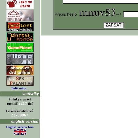
-->
Přepiš heslo
Další weby...
Stránky si právě
2217
prohlíží
lidí
Celkem návštěvníků
22700967
English version here