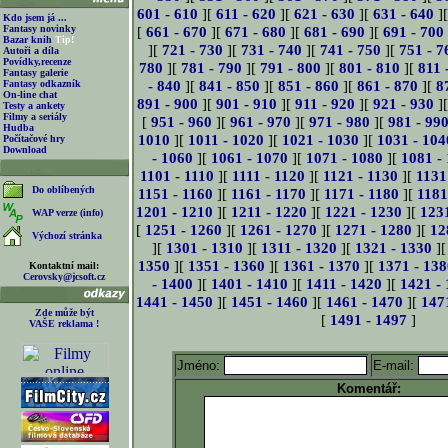
601 - 610
][
611 - 620
][
621 - 630
][
631 - 640
]
Kdo jsem já ...
Fantasy novinky
[
661 - 670
][
671 - 680
][
681 - 690
][
691 - 700
Bazar knih
Tip!
][
721 - 730
][
731 - 740
][
741 - 750
][
751 - 7
Autoři a díla
Povídky,recenze
780
][
781 - 790
][
791 - 800
][
801 - 810
][
811 
Fantasy galerie
- 840
][
841 - 850
][
851 - 860
][
861 - 870
][
8
Fantasy odkazník
On-line chat
891 - 900
][
901 - 910
][
911 - 920
][
921 - 930
]
Testy a ankety
Filmy a seriály
[
951 - 960
][
961 - 970
][
971 - 980
][
981 - 99
Hudba
1010
][
1011 - 1020
][
1021 - 1030
][
1031 - 104
Počítačové hry
Download
- 1060
][
1061 - 1070
][
1071 - 1080
][
1081 -
1101 - 1110
][
1111 - 1120
][
1121 - 1130
][
1131
Do oblíbených
1151 - 1160
][
1161 - 1170
][
1171 - 1180
][
1181
1201 - 1210
][
1211 - 1220
][
1221 - 1230
][
123
WAP verze (info)
[
1251 - 1260
][
1261 - 1270
][
1271 - 1280
][
12
Výchozí stránka
][
1301 - 1310
][
1311 - 1320
][
1321 - 1330
]
1350
][
1351 - 1360
][
1361 - 1370
][
1371 - 138
Kontaktní mail:
Cerovsky@jcsoft.cz
- 1400
][
1401 - 1410
][
1411 - 1420
][
1421 -
1441 - 1450
][
1451 - 1460
][
1461 - 1470
][
147
Zde může být
[
1491 - 1497
]
VAŠE reklama !
Jméno:
E-mail:
Komentář: