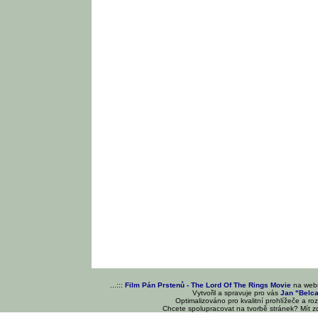
...:::
Film Pán Prstenů - The Lord Of The Rings Movie
na we
Vytvořil a spravuje pro vás
Jan "Belc
Optimalizováno pro kvalitní prohlížeče a ro
Chcete spolupracovat na tvorbě stránek? Mít 