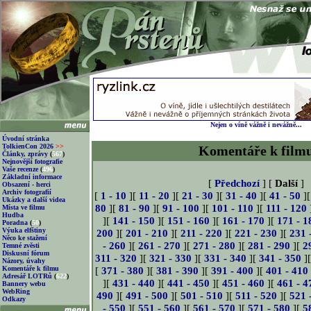
Nejen o víně vážně i nevážně...
Úvodní stránka
TolkienCon 2026
>>
Komentáře k film
Články, zprávy
(
567
)
Nejnovější fotografie
Vaše recenze
(
496
)
Základní informace
[
Předchozí
] [
Další
]
Obsazení - herci
Archiv fotografií
[
1 - 10
][
11 - 20
][
21 - 30
][
31 - 40
][
41 - 50
]
Ukázky a další videa
80
][
81 - 90
][
91 - 100
][
101 - 110
][
111 - 120
Místa ve filmu
Hudba
][
141 - 150
][
151 - 160
][
161 - 170
][
171 - 1
Poradna
(
50
)
Výuka elfštiny
200
][
201 - 210
][
211 - 220
][
221 - 230
][
231 
Něco ke stažení
- 260
][
261 - 270
][
271 - 280
][
281 - 290
][
2
Temné zvěsti
Diskusní fórum
311 - 320
][
321 - 330
][
331 - 340
][
341 - 350
]
Názory, úvahy
Komentáře k filmu
[
371 - 380
][
381 - 390
][
391 - 400
][
401 - 410
Adresář LOTRů
(
622
)
][
431 - 440
][
441 - 450
][
451 - 460
][
461 - 4
Bannery webu
WebRing
490
][
491 - 500
][
501 - 510
][
511 - 520
][
521 
Odkazy
- 550
][
551 - 560
][
561 - 570
][
571 - 580
][
5