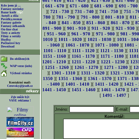
601 - 610
][
611 - 620
][
621 - 630
][
631 - 640
]
[
661 - 670
][
671 - 680
][
681 - 690
][
691 - 700
Kdo jsem já ...
Fantasy novinky
][
721 - 730
][
731 - 740
][
741 - 750
][
751 - 7
Bazar knih
Tip!
Autoři a díla
780
][
781 - 790
][
791 - 800
][
801 - 810
][
811 
Povídky,recenze
- 840
][
841 - 850
][
851 - 860
][
861 - 870
][
8
Fantasy galerie
Fantasy odkazník
891 - 900
][
901 - 910
][
911 - 920
][
921 - 930
]
On-line chat
Testy a ankety
[
951 - 960
][
961 - 970
][
971 - 980
][
981 - 99
Filmy a seriály
1010
][
1011 - 1020
][
1021 - 1030
][
1031 - 104
Hudba
Počítačové hry
- 1060
][
1061 - 1070
][
1071 - 1080
][
1081 -
Download
1101 - 1110
][
1111 - 1120
][
1121 - 1130
][
1131
1151 - 1160
][
1161 - 1170
][
1171 - 1180
][
1181
Do oblíbených
1201 - 1210
][
1211 - 1220
][
1221 - 1230
][
123
WAP verze (info)
[
1251 - 1260
][
1261 - 1270
][
1271 - 1280
][
12
][
1301 - 1310
][
1311 - 1320
][
1321 - 1330
]
Výchozí stránka
1350
][
1351 - 1360
][
1361 - 1370
][
1371 - 138
Kontaktní mail:
- 1400
][
1401 - 1410
][
1411 - 1420
][
1421 -
Cerovsky@jcsoft.cz
1441 - 1450
][
1451 - 1460
][
1461 - 1470
][
147
[
1491 - 1497
]
Zde může být
VAŠE reklama !
Jméno:
E-mail:
Komentář: