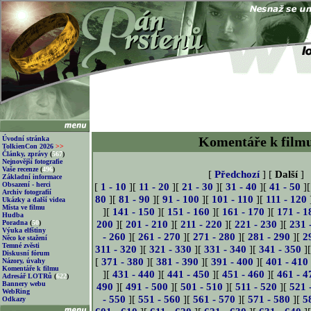
Komentáře k film
Úvodní stránka
TolkienCon 2026
>>
Články, zprávy
(
567
)
Nejnovější fotografie
Vaše recenze
(
496
)
[
Předchozí
] [
Další
]
Základní informace
Obsazení - herci
[
1 - 10
][
11 - 20
][
21 - 30
][
31 - 40
][
41 - 50
]
Archiv fotografií
80
][
81 - 90
][
91 - 100
][
101 - 110
][
111 - 120
Ukázky a další videa
Místa ve filmu
][
141 - 150
][
151 - 160
][
161 - 170
][
171 - 1
Hudba
200
][
201 - 210
][
211 - 220
][
221 - 230
][
231 
Poradna
(
50
)
Výuka elfštiny
- 260
][
261 - 270
][
271 - 280
][
281 - 290
][
2
Něco ke stažení
Temné zvěsti
311 - 320
][
321 - 330
][
331 - 340
][
341 - 350
]
Diskusní fórum
[
371 - 380
][
381 - 390
][
391 - 400
][
401 - 410
Názory, úvahy
Komentáře k filmu
][
431 - 440
][
441 - 450
][
451 - 460
][
461 - 4
Adresář LOTRů
(
622
)
Bannery webu
490
][
491 - 500
][
501 - 510
][
511 - 520
][
521 
WebRing
- 550
][
551 - 560
][
561 - 570
][
571 - 580
][
5
Odkazy