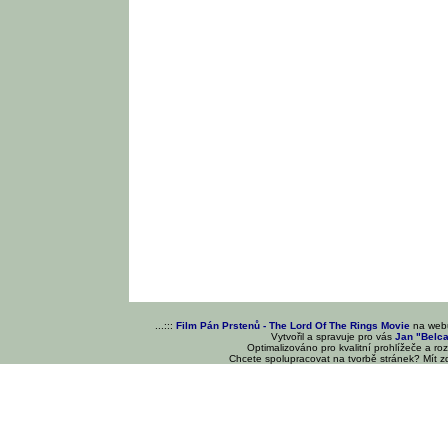
...:::
Film Pán Prstenů - The Lord Of The Rings Movie
na we
Vytvořil a spravuje pro vás
Jan "Belc
Optimalizováno pro kvalitní prohlížeče a ro
Chcete spolupracovat na tvorbě stránek? Mít 