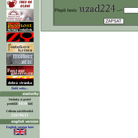
-->
Přepiš heslo
Další weby...
Stránky si právě
1050
prohlíží
lidí
Celkem návštěvníků
22678633
English version here