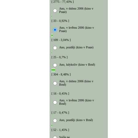
[ 2775 - 77,43% ]
Ano, v dubnu 2006 (kino v
Praze)
[ 33 - 0,92% ]
Ano, v květnu 2006 (kino v
Praze)
[ 109 - 3,04% ]
Ano, později (kino v Praze)
[ 25 - 0,7% ]
Ano, kdykoliv (kino v Brně)
[ 304 - 8,48% ]
Ano, v dubnu 2006 (kino v
Brně)
[ 16 - 0,45% ]
Ano, v květnu 2006 (kino v
Brně)
[ 17 - 0,47% ]
Ano, později (kino v Brně)
[ 52 - 1,45% ]
Spíše ne