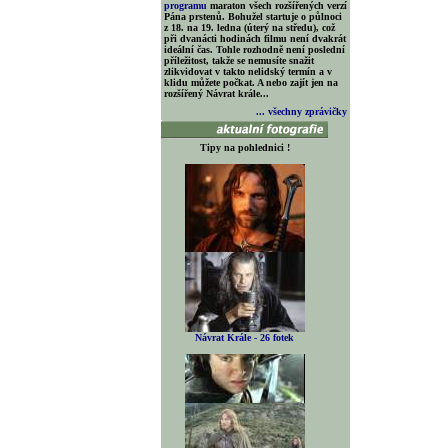
programu
maraton všech rozšířených verzí
Pána prstenů. Bohužel startuje o půlnoci
z 18. na 19. ledna (úterý na středu), což
při dvanácti hodinách filmu není dvakrát
ideální čas. Tohle rozhodně není poslední
příležitost, takže se nemusíte snažit
zlikvidovat v takto nelidský termín a v
klidu můžete počkat. A nebo zajít jen na
rozšířený Návrat krále...
... všechny zprávičky
Tipy na pohlednici !
Návrat Krále - 26 fotek