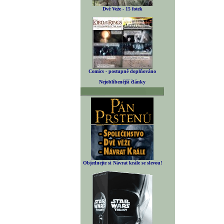
Dvě Veže - 15 fotek
Comics - postupně doplňováno
Nejoblíbenější články
Objednejte si Návrat krále se slevou!