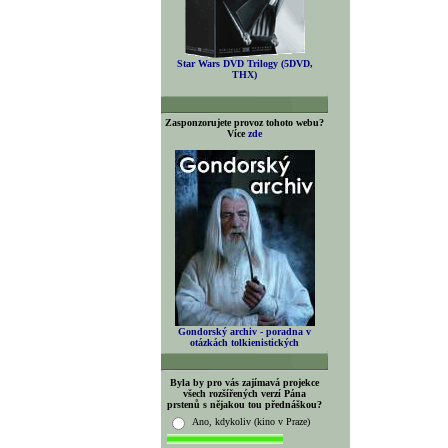
Star Wars DVD Trilogy (5DVD,
THX)
Zasponzorujete provoz tohoto webu?
Více
zde
Gondorský archiv - poradna v
otázkách tolkienistických
Byla by pro vás zajímavá projekce
všech rozšířených verzí Pána
prstenů s nějakou tou přednáškou?
Ano, kdykoliv (kino v Praze)