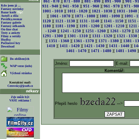
861 - 870
][
871 - 880
][
881 - 890
][
891 - 900
][
901 - 9
Kdo jsem já ...
931 - 940
][
941 - 950
][
951 - 960
][
961 - 970
][
971 - 98
Fantasy novinky
1001 - 1010
][
1011 - 1020
][
1021 - 1030
][
1031 - 1040
Bazar knih
Tip!
][
1061 - 1070
][
1071 - 1080
][
1081 - 1090
][
1091 - 1
Autoři a díla
Povídky,recenze
1120
][
1121 - 1130
][
1131 - 1140
][
1141 - 1150
][
1151 -
Fantasy galerie
1180
][
1181 - 1190
][
1191 - 1200
][
1201 - 1210
][
1211 
Fantasy odkazník
On-line chat
- 1240
][
1241 - 1250
][
1251 - 1260
][
1261 - 1270
][
12
Testy a ankety
1291 - 1300
][
1301 - 1310
][
1311 - 1320
][
1321 - 1330
Filmy a seriály
Hudba
][
1351 - 1360
][
1361 - 1370
][
1371 - 1380
][
1381 - 1
Počítačové hry
1410
][
1411 - 1420
][
1421 - 1430
][
1431 - 1440
][
14
Download
1461 - 1470
][
1471 - 1480
][
1481 - 1490
]
Do oblíbených
Jméno:
E-mail:
WAP verze (info)
Komentář:
Výchozí stránka
Kontaktní mail:
Cerovsky@jcsoft.cz
Zde může být
VAŠE reklama !
-->
Přepiš heslo