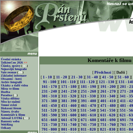
Komentáře k filmu
Úvodní stránka
TolkienCon 2026
>>
Články, zprávy
(
567
)
Nejnovější fotografie
[
Předchozí
] [
Další
]
Vaše recenze
(
496
)
Základní informace
[
1 - 10
][
11 - 20
][
21 - 30
][
31 - 40
][
41 - 50
][
51 - 60
][
Obsazení - herci
91 - 100
][
101 - 110
][
111 - 120
][
121 - 130
][
131 - 14
Archiv fotografií
Ukázky a další videa
161 - 170
][
171 - 180
][
181 - 190
][
191 - 200
][
201 - 2
Místa ve filmu
231 - 240
][
241 - 250
][
251 - 260
][
261 - 270
][
271 - 2
Hudba
Poradna
(
50
)
301 - 310
][
311 - 320
][
321 - 330
][
331 - 340
][
341 - 3
Výuka elfštiny
371 - 380
][
381 - 390
][
391 - 400
][
401 - 410
][
411 - 4
Něco ke stažení
Temné zvěsti
441 - 450
][
451 - 460
][
461 - 470
][
471 - 480
][
481 - 4
Diskusní fórum
511 - 520
][
521 - 530
][
531 - 540
][
541 - 550
][
551 - 5
Názory, úvahy
581 - 590
][
591 - 600
][
601 - 610
][
611 - 620
][
621 - 6
Komentáře k filmu
Adresář LOTRů
(
622
)
651 - 660
][
661 - 670
][
671 - 680
][
681 - 690
][
691 - 7
Bannery webu
721 - 730
][
731 - 740
][
741 - 750
][
751 - 760
][
761 - 7
WebRing
Odkazy
791 - 800
][
801 - 810
][
811 - 820
][
821 - 830
][
831 - 8