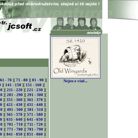
61 - 70
][
71 - 80
][
81 - 90
][
Nejen o víně...
0
][
141 - 150
][
151 - 160
][
10
][
211 - 220
][
221 - 230
][
80
][
281 - 290
][
291 - 300
][
50
][
351 - 360
][
361 - 370
][
20
][
421 - 430
][
431 - 440
][
90
][
491 - 500
][
501 - 510
][
60
][
561 - 570
][
571 - 580
][
30
][
631 - 640
][
641 - 650
][
00
][
701 - 710
][
711 - 720
][
70
][
771 - 780
][
781 - 790
][
40
][
841 - 850
][
851 - 860
][