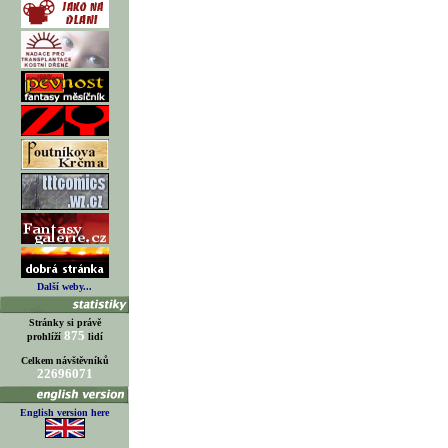
Další weby...
Stránky si právě
875
prohlíží
lidí
Celkem návštěvníků
22696071
English version here