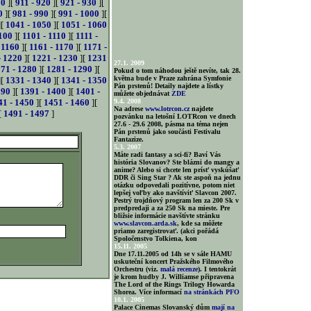
10
][
911 - 920
][
921 - 930
][
0
][
981 - 990
][
991 - 1000
][
][
1041 - 1050
][
1051 - 1060
100
][
1101 - 1110
][
1111 -
 1160
][
1161 - 1170
][
1171 -
- 1220
][
1221 - 1230
][
1231
27.1. 2009
71 - 1280
][
1281 - 1290
][
Pokud o tom náhodou ještě nevíte, tak 28.
května bude v Praze zahrána Symfonie
][
1331 - 1340
][
1341 - 1350
Pán prstenů! Detaily najdete a lístky
390
][
1391 - 1400
][
1401 -
můžete objednávat
ZDE
41 - 1450
][
1451 - 1460
][
9.4. 2008
Na adrese
www.lotrcon.cz
najdete
[
1491 - 1497
]
pozvánku na letošní LOTRcon ve dnech
27.6 - 29.6 2008, pásma na téma nejen
Pán prstenů jako součásti Festivalu
Fantazize.
5.3. 2007
Máte radi fantasy a sci-fi? Baví Vás
história Slovanov? Ste blázni do mangy a
anime? Alebo si chcete len prísť vyskúšať
DDR či Sing Star ? Ak ste aspoň na jednu
otázku odpovedali pozitívne, potom niet
lepšej voľby ako navštíviť Slavcon 2007.
Pestrý trojdňový program len za 200 Sk v
predpredaji a za 250 Sk na mieste. Pre
bližsie informácie navštívte stránku
www.slavcon.arda.sk
, kde sa môžete
priamo zaregistrovať. (akci pořádá
Spoločenstvo Tolkiena, kon
15.11. 2005
Dne 17.11.2005 od 14h se v sále HAMU
uskuteční koncert Pražského Filmového
Orchestru (viz.
malá recenze
). I tentokrát
je krom hudby J. Williamse připravena
The Lord of the Rings Trilogy Howarda
Shorea. Více informací
na stránkách PFO
10.1. 2005
Palace Cinemas Slovanský dům
mají na