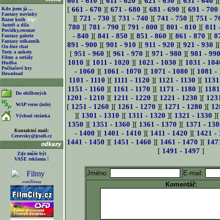
601 - 610
][
611 - 620
][
621 - 630
][
631 - 640
]
[
661 - 670
][
671 - 680
][
681 - 690
][
691 - 700
Kdo jsem já ...
Fantasy novinky
][
721 - 730
][
731 - 740
][
741 - 750
][
751 - 7
Bazar knih
Tip!
Autoři a díla
780
][
781 - 790
][
791 - 800
][
801 - 810
][
811 
Povídky,recenze
- 840
][
841 - 850
][
851 - 860
][
861 - 870
][
8
Fantasy galerie
Fantasy odkazník
891 - 900
][
901 - 910
][
911 - 920
][
921 - 930
]
On-line chat
Testy a ankety
[
951 - 960
][
961 - 970
][
971 - 980
][
981 - 99
Filmy a seriály
1010
][
1011 - 1020
][
1021 - 1030
][
1031 - 104
Hudba
Počítačové hry
- 1060
][
1061 - 1070
][
1071 - 1080
][
1081 -
Download
1101 - 1110
][
1111 - 1120
][
1121 - 1130
][
1131
1151 - 1160
][
1161 - 1170
][
1171 - 1180
][
1181
Do oblíbených
1201 - 1210
][
1211 - 1220
][
1221 - 1230
][
123
WAP verze (info)
[
1251 - 1260
][
1261 - 1270
][
1271 - 1280
][
12
][
1301 - 1310
][
1311 - 1320
][
1321 - 1330
]
Výchozí stránka
1350
][
1351 - 1360
][
1361 - 1370
][
1371 - 138
Kontaktní mail:
- 1400
][
1401 - 1410
][
1411 - 1420
][
1421 -
Cerovsky@jcsoft.cz
1441 - 1450
][
1451 - 1460
][
1461 - 1470
][
147
[
1491 - 1497
]
Zde může být
VAŠE reklama !
Jméno:
E-mail:
Komentář: