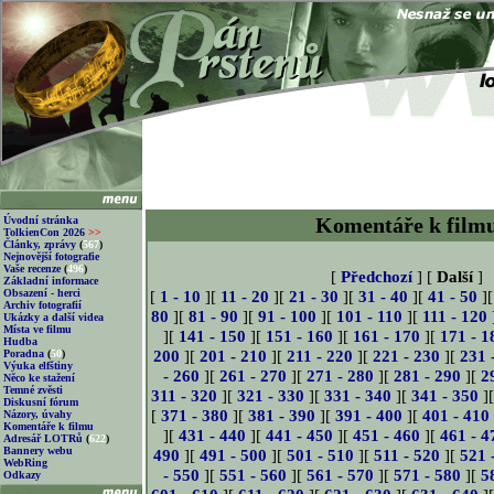
Komentáře k film
Úvodní stránka
TolkienCon 2026
>>
Články, zprávy
(
567
)
Nejnovější fotografie
Vaše recenze
(
496
)
[
Předchozí
] [
Další
]
Základní informace
Obsazení - herci
[
1 - 10
][
11 - 20
][
21 - 30
][
31 - 40
][
41 - 50
]
Archiv fotografií
80
][
81 - 90
][
91 - 100
][
101 - 110
][
111 - 120
Ukázky a další videa
Místa ve filmu
][
141 - 150
][
151 - 160
][
161 - 170
][
171 - 1
Hudba
200
][
201 - 210
][
211 - 220
][
221 - 230
][
231 
Poradna
(
50
)
Výuka elfštiny
- 260
][
261 - 270
][
271 - 280
][
281 - 290
][
2
Něco ke stažení
Temné zvěsti
311 - 320
][
321 - 330
][
331 - 340
][
341 - 350
]
Diskusní fórum
[
371 - 380
][
381 - 390
][
391 - 400
][
401 - 410
Názory, úvahy
Komentáře k filmu
][
431 - 440
][
441 - 450
][
451 - 460
][
461 - 4
Adresář LOTRů
(
622
)
Bannery webu
490
][
491 - 500
][
501 - 510
][
511 - 520
][
521 
WebRing
- 550
][
551 - 560
][
561 - 570
][
571 - 580
][
5
Odkazy