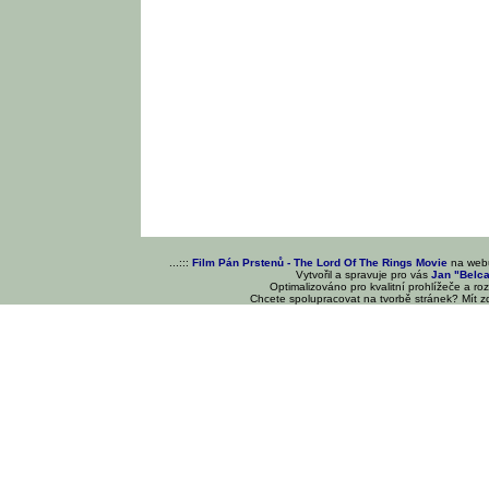
...:::
Film Pán Prstenů - The Lord Of The Rings Movie
na we
Vytvořil a spravuje pro vás
Jan "Belc
Optimalizováno pro kvalitní prohlížeče a ro
Chcete spolupracovat na tvorbě stránek? Mít 