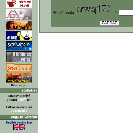
-->
Přepiš heslo
Další weby...
Stránky si právě
1027
prohlíží
lidí
Celkem návštěvníků
22696361
English version here