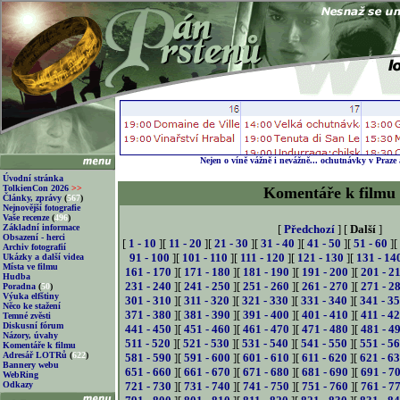
Nejen o víně vážně i nevážně... ochutnávky v Praze
Úvodní stránka
TolkienCon 2026
>>
Komentáře k filmu
Články, zprávy
(
567
)
Nejnovější fotografie
Vaše recenze
(
496
)
Základní informace
[
Předchozí
] [
Další
]
Obsazení - herci
[
1 - 10
][
11 - 20
][
21 - 30
][
31 - 40
][
41 - 50
][
51 - 60
][
Archiv fotografií
91 - 100
][
101 - 110
][
111 - 120
][
121 - 130
][
131 - 14
Ukázky a další videa
Místa ve filmu
161 - 170
][
171 - 180
][
181 - 190
][
191 - 200
][
201 - 2
Hudba
231 - 240
][
241 - 250
][
251 - 260
][
261 - 270
][
271 - 2
Poradna
(
50
)
Výuka elfštiny
301 - 310
][
311 - 320
][
321 - 330
][
331 - 340
][
341 - 3
Něco ke stažení
371 - 380
][
381 - 390
][
391 - 400
][
401 - 410
][
411 - 4
Temné zvěsti
Diskusní fórum
441 - 450
][
451 - 460
][
461 - 470
][
471 - 480
][
481 - 4
Názory, úvahy
511 - 520
][
521 - 530
][
531 - 540
][
541 - 550
][
551 - 5
Komentáře k filmu
Adresář LOTRů
(
622
)
581 - 590
][
591 - 600
][
601 - 610
][
611 - 620
][
621 - 6
Bannery webu
651 - 660
][
661 - 670
][
671 - 680
][
681 - 690
][
691 - 7
WebRing
Odkazy
721 - 730
][
731 - 740
][
741 - 750
][
751 - 760
][
761 - 7