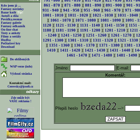
791 - 800
][
801 - 810
][
811 - 820
][
821 - 830
][
831 - 8
861 - 870
][
871 - 880
][
881 - 890
][
891 - 900
][
901 - 9
Kdo jsem já ...
Fantasy novinky
931 - 940
][
941 - 950
][
951 - 960
][
961 - 970
][
971 - 98
Bazar knih
Tip!
1001 - 1010
][
1011 - 1020
][
1021 - 1030
][
1031 - 1040
Autoři a díla
Povídky,recenze
][
1061 - 1070
][
1071 - 1080
][
1081 - 1090
][
1091 - 1
Fantasy galerie
1120
][
1121 - 1130
][
1131 - 1140
][
1141 - 1150
][
1151 -
Fantasy odkazník
On-line chat
1180
][
1181 - 1190
][
1191 - 1200
][
1201 - 1210
][
1211 
Testy a ankety
- 1240
][
1241 - 1250
][
1251 - 1260
][
1261 - 1270
][
12
Filmy a seriály
1291 - 1300
][
1301 - 1310
][
1311 - 1320
][
1321 - 1330
Hudba
Počítačové hry
][
1351 - 1360
][
1361 - 1370
][
1371 - 1380
][
1381 - 1
Download
1410
][
1411 - 1420
][
1421 - 1430
][
1431 - 1440
][
14
1461 - 1470
][
1471 - 1480
][
1481 - 1490
]
Do oblíbených
WAP verze (info)
Jméno:
E-mail:
Výchozí stránka
Komentář:
Kontaktní mail:
Cerovsky@jcsoft.cz
Zde může být
VAŠE reklama !
-->
Přepiš heslo