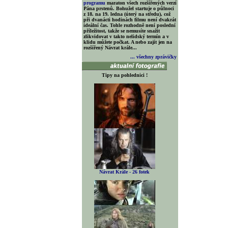
programu
maraton všech rozšířených verzí
Pána prstenů. Bohužel startuje o půlnoci
z 18. na 19. ledna (úterý na středu), což
při dvanácti hodinách filmu není dvakrát
ideální čas. Tohle rozhodně není poslední
příležitost, takže se nemusíte snažit
zlikvidovat v takto nelidský termín a v
klidu můžete počkat. A nebo zajít jen na
rozšířený Návrat krále...
... všechny zprávičky
Tipy na pohlednici !
Návrat Krále - 26 fotek