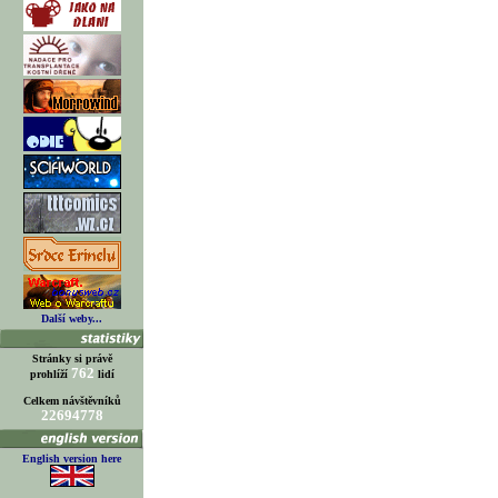
Další weby...
Stránky si právě
762
prohlíží
lidí
Celkem návštěvníků
22694778
English version here