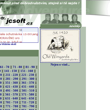
 a blízkém okolí
Nejen o víně...
61 - 70
][
71 - 80
][
81 - 90
][
0
][
141 - 150
][
151 - 160
][
10
][
211 - 220
][
221 - 230
][
80
][
281 - 290
][
291 - 300
][
50
][
351 - 360
][
361 - 370
][
20
][
421 - 430
][
431 - 440
][
90
][
491 - 500
][
501 - 510
][
60
][
561 - 570
][
571 - 580
][
30
][
631 - 640
][
641 - 650
][
00
][
701 - 710
][
711 - 720
][
70
][
771 - 780
][
781 - 790
][