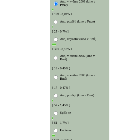
Ano, v květnu 2006 (kino v
Praze)
[ 109 - 3,04% ]
Ano, později (kino v Praze)
[ 25 - 0,7% ]
Ano, kdykoliv (kino v Brně)
[ 304 - 8,48% ]
Ano, v dubnu 2006 (kino v
Brně)
[ 16 - 0,45% ]
Ano, v květnu 2006 (kino v
Brně)
[ 17 - 0,47% ]
Ano, později (kino v Brně)
[ 52 - 1,45% ]
Spíše ne
[ 61 - 1,7% ]
Určitě ne