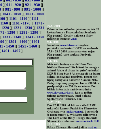
40
][
841 - 850
][
851 - 860
][
10
][
911 - 920
][
921 - 930
][
0
][
981 - 990
][
991 - 1000
][
][
1041 - 1050
][
1051 - 1060
100
][
1101 - 1110
][
1111 -
 1160
][
1161 - 1170
][
1171 -
27.1. 2009
- 1220
][
1221 - 1230
][
1231
Pokud o tom náhodou ještě nevíte, tak 28.
71 - 1280
][
1281 - 1290
][
května bude v Praze zahrána Symfonie
Pán prstenů! Detaily najdete a lístky
][
1331 - 1340
][
1341 - 1350
můžete objednávat
ZDE
390
][
1391 - 1400
][
1401 -
9.4. 2008
Na adrese
www.lotrcon.cz
najdete
41 - 1450
][
1451 - 1460
][
pozvánku na letošní LOTRcon ve dnech
[
1491 - 1497
]
27.6 - 29.6 2008, pásma na téma nejen
Pán prstenů jako součásti Festivalu
Fantazize.
5.3. 2007
Máte radi fantasy a sci-fi? Baví Vás
história Slovanov? Ste blázni do mangy a
anime? Alebo si chcete len prísť vyskúšať
DDR či Sing Star ? Ak ste aspoň na jednu
otázku odpovedali pozitívne, potom niet
lepšej voľby ako navštíviť Slavcon 2007.
Pestrý trojdňový program len za 200 Sk v
predpredaji a za 250 Sk na mieste. Pre
bližsie informácie navštívte stránku
www.slavcon.arda.sk
, kde sa môžete
priamo zaregistrovať. (akci pořádá
Spoločenstvo Tolkiena, kon
15.11. 2005
Dne 17.11.2005 od 14h se v sále HAMU
uskuteční koncert Pražského Filmového
Orchestru (viz.
malá recenze
). I tentokrát
je krom hudby J. Williamse připravena
The Lord of the Rings Trilogy Howarda
Shorea. Více informací
na stránkách PFO
10.1. 2005
Palace Cinemas Slovanský dům
mají na