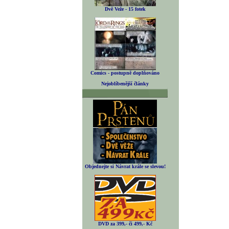
Dvě Veže - 15 fotek
Comics - postupně doplňováno
Nejoblíbenější články
Objednejte si Návrat krále se slevou!
DVD za 399,- či 499,- Kč