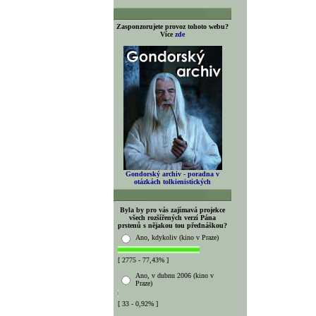
Zasponzorujete provoz tohoto webu?
Více
zde
Gondorský archiv - poradna v
otázkách tolkienistických
Byla by pro vás zajímavá projekce
všech rozšířených verzí Pána
prstenů s nějakou tou přednáškou?
Ano, kdykoliv (kino v Praze)
[ 2775 - 77,43% ]
Ano, v dubnu 2006 (kino v
Praze)
[ 33 - 0,92% ]