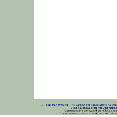
...:::
Film Pán Prstenů - The Lord Of The Rings Movie
na we
Vytvořil a spravuje pro vás
Jan "Belc
Optimalizováno pro kvalitní prohlížeče a ro
Chcete spolupracovat na tvorbě stránek? Mít 