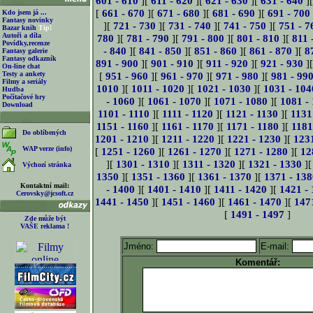
601 - 610
][
611 - 620
][
621 - 630
][
631 - 640
]
[
661 - 670
][
671 - 680
][
681 - 690
][
691 - 700
Kdo jsem já ...
Fantasy novinky
][
721 - 730
][
731 - 740
][
741 - 750
][
751 - 7
Bazar knih
Tip!
Autoři a díla
780
][
781 - 790
][
791 - 800
][
801 - 810
][
811 
Povídky,recenze
- 840
][
841 - 850
][
851 - 860
][
861 - 870
][
8
Fantasy galerie
Fantasy odkazník
891 - 900
][
901 - 910
][
911 - 920
][
921 - 930
]
On-line chat
Testy a ankety
[
951 - 960
][
961 - 970
][
971 - 980
][
981 - 99
Filmy a seriály
1010
][
1011 - 1020
][
1021 - 1030
][
1031 - 104
Hudba
Počítačové hry
- 1060
][
1061 - 1070
][
1071 - 1080
][
1081 -
Download
1101 - 1110
][
1111 - 1120
][
1121 - 1130
][
1131
1151 - 1160
][
1161 - 1170
][
1171 - 1180
][
1181
Do oblíbených
1201 - 1210
][
1211 - 1220
][
1221 - 1230
][
123
WAP verze (info)
[
1251 - 1260
][
1261 - 1270
][
1271 - 1280
][
12
][
1301 - 1310
][
1311 - 1320
][
1321 - 1330
]
Výchozí stránka
1350
][
1351 - 1360
][
1361 - 1370
][
1371 - 138
Kontaktní mail:
- 1400
][
1401 - 1410
][
1411 - 1420
][
1421 -
Cerovsky@jcsoft.cz
1441 - 1450
][
1451 - 1460
][
1461 - 1470
][
147
[
1491 - 1497
]
Zde může být
VAŠE reklama !
Jméno:
E-mail:
Komentář: