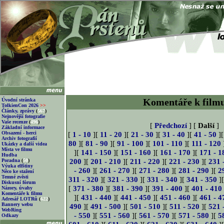
Komentáře k film
Úvodní stránka
TolkienCon 2026
>>
Články, zprávy
(
567
)
Nejnovější fotografie
Vaše recenze
(
496
)
[
Předchozí
] [
Další
]
Základní informace
Obsazení - herci
[
1 - 10
][
11 - 20
][
21 - 30
][
31 - 40
][
41 - 50
]
Archiv fotografií
80
][
81 - 90
][
91 - 100
][
101 - 110
][
111 - 120
Ukázky a další videa
Místa ve filmu
][
141 - 150
][
151 - 160
][
161 - 170
][
171 - 1
Hudba
200
][
201 - 210
][
211 - 220
][
221 - 230
][
231 
Poradna
(
50
)
Výuka elfštiny
- 260
][
261 - 270
][
271 - 280
][
281 - 290
][
2
Něco ke stažení
Temné zvěsti
311 - 320
][
321 - 330
][
331 - 340
][
341 - 350
]
Diskusní fórum
[
371 - 380
][
381 - 390
][
391 - 400
][
401 - 410
Názory, úvahy
Komentáře k filmu
][
431 - 440
][
441 - 450
][
451 - 460
][
461 - 4
Adresář LOTRů
(
622
)
Bannery webu
490
][
491 - 500
][
501 - 510
][
511 - 520
][
521 
WebRing
- 550
][
551 - 560
][
561 - 570
][
571 - 580
][
5
Odkazy