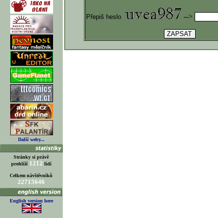
-->
Přepiš heslo
Další weby...
Stránky si právě
1212
prohlíží
lidí
Celkem návštěvníků
22715646
English version here