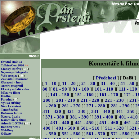
Komentáře k film
Úvodní stránka
TolkienCon 2026
>>
Články, zprávy
(
567
)
Nejnovější fotografie
Vaše recenze
(
496
)
[
Předchozí
] [
Další
]
Základní informace
Obsazení - herci
[
1 - 10
][
11 - 20
][
21 - 30
][
31 - 40
][
41 - 50
]
Archiv fotografií
80
][
81 - 90
][
91 - 100
][
101 - 110
][
111 - 120
Ukázky a další videa
Místa ve filmu
][
141 - 150
][
151 - 160
][
161 - 170
][
171 - 1
Hudba
200
][
201 - 210
][
211 - 220
][
221 - 230
][
231 
Poradna
(
50
)
Výuka elfštiny
- 260
][
261 - 270
][
271 - 280
][
281 - 290
][
2
Něco ke stažení
Temné zvěsti
311 - 320
][
321 - 330
][
331 - 340
][
341 - 350
]
Diskusní fórum
[
371 - 380
][
381 - 390
][
391 - 400
][
401 - 410
Názory, úvahy
Komentáře k filmu
][
431 - 440
][
441 - 450
][
451 - 460
][
461 - 4
Adresář LOTRů
(
622
)
Bannery webu
490
][
491 - 500
][
501 - 510
][
511 - 520
][
521 
WebRing
- 550
][
551 - 560
][
561 - 570
][
571 - 580
][
5
Odkazy