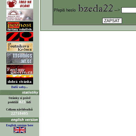
-->
Přepiš heslo
Další weby...
Stránky si právě
825
prohlíží
lidí
Celkem návštěvníků
22718495
English version here