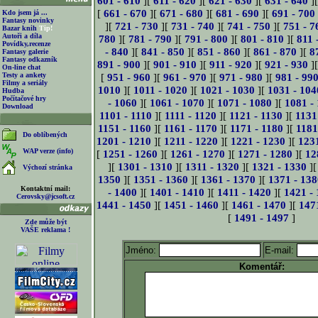
601 - 610
][
611 - 620
][
621 - 630
][
631 - 640
]
[
661 - 670
][
671 - 680
][
681 - 690
][
691 - 700
Kdo jsem já ...
Fantasy novinky
][
721 - 730
][
731 - 740
][
741 - 750
][
751 - 7
Bazar knih
Tip!
Autoři a díla
780
][
781 - 790
][
791 - 800
][
801 - 810
][
811 
Povídky,recenze
- 840
][
841 - 850
][
851 - 860
][
861 - 870
][
8
Fantasy galerie
Fantasy odkazník
891 - 900
][
901 - 910
][
911 - 920
][
921 - 930
]
On-line chat
Testy a ankety
[
951 - 960
][
961 - 970
][
971 - 980
][
981 - 99
Filmy a seriály
1010
][
1011 - 1020
][
1021 - 1030
][
1031 - 104
Hudba
Počítačové hry
- 1060
][
1061 - 1070
][
1071 - 1080
][
1081 -
Download
1101 - 1110
][
1111 - 1120
][
1121 - 1130
][
1131
1151 - 1160
][
1161 - 1170
][
1171 - 1180
][
1181
Do oblíbených
1201 - 1210
][
1211 - 1220
][
1221 - 1230
][
123
WAP verze (info)
[
1251 - 1260
][
1261 - 1270
][
1271 - 1280
][
12
][
1301 - 1310
][
1311 - 1320
][
1321 - 1330
]
Výchozí stránka
1350
][
1351 - 1360
][
1361 - 1370
][
1371 - 138
Kontaktní mail:
- 1400
][
1401 - 1410
][
1411 - 1420
][
1421 -
Cerovsky@jcsoft.cz
1441 - 1450
][
1451 - 1460
][
1461 - 1470
][
147
[
1491 - 1497
]
Zde může být
VAŠE reklama !
Jméno:
E-mail:
Komentář: