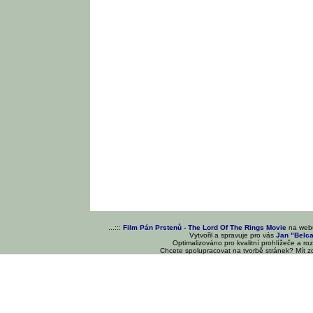
...:::
Film Pán Prstenů - The Lord Of The Rings Movie
na we
Vytvořil a spravuje pro vás
Jan "Belc
Optimalizováno pro kvalitní prohlížeče a ro
Chcete spolupracovat na tvorbě stránek? Mít 