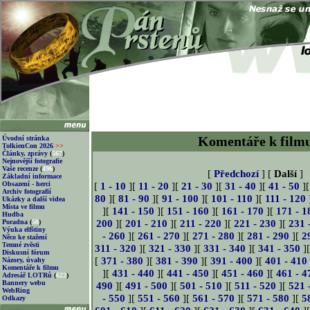
Komentáře k film
Úvodní stránka
TolkienCon 2026
>>
Články, zprávy
(
567
)
Nejnovější fotografie
Vaše recenze
(
496
)
[
Předchozí
] [
Další
]
Základní informace
Obsazení - herci
[
1 - 10
][
11 - 20
][
21 - 30
][
31 - 40
][
41 - 50
]
Archiv fotografií
80
][
81 - 90
][
91 - 100
][
101 - 110
][
111 - 120
Ukázky a další videa
Místa ve filmu
][
141 - 150
][
151 - 160
][
161 - 170
][
171 - 1
Hudba
200
][
201 - 210
][
211 - 220
][
221 - 230
][
231 
Poradna
(
50
)
Výuka elfštiny
- 260
][
261 - 270
][
271 - 280
][
281 - 290
][
2
Něco ke stažení
Temné zvěsti
311 - 320
][
321 - 330
][
331 - 340
][
341 - 350
]
Diskusní fórum
[
371 - 380
][
381 - 390
][
391 - 400
][
401 - 410
Názory, úvahy
Komentáře k filmu
][
431 - 440
][
441 - 450
][
451 - 460
][
461 - 4
Adresář LOTRů
(
622
)
Bannery webu
490
][
491 - 500
][
501 - 510
][
511 - 520
][
521 
WebRing
- 550
][
551 - 560
][
561 - 570
][
571 - 580
][
5
Odkazy