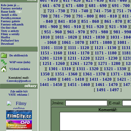
601 - 610
][
611 - 620
][
621 - 630
][
631 - 640
]
[
661 - 670
][
671 - 680
][
681 - 690
][
691 - 700
Kdo jsem já ...
Fantasy novinky
][
721 - 730
][
731 - 740
][
741 - 750
][
751 - 7
Bazar knih
Tip!
Autoři a díla
780
][
781 - 790
][
791 - 800
][
801 - 810
][
811 
Povídky,recenze
- 840
][
841 - 850
][
851 - 860
][
861 - 870
][
8
Fantasy galerie
Fantasy odkazník
891 - 900
][
901 - 910
][
911 - 920
][
921 - 930
]
On-line chat
Testy a ankety
[
951 - 960
][
961 - 970
][
971 - 980
][
981 - 99
Filmy a seriály
1010
][
1011 - 1020
][
1021 - 1030
][
1031 - 104
Hudba
Počítačové hry
- 1060
][
1061 - 1070
][
1071 - 1080
][
1081 -
Download
1101 - 1110
][
1111 - 1120
][
1121 - 1130
][
1131
1151 - 1160
][
1161 - 1170
][
1171 - 1180
][
1181
Do oblíbených
1201 - 1210
][
1211 - 1220
][
1221 - 1230
][
123
WAP verze (info)
[
1251 - 1260
][
1261 - 1270
][
1271 - 1280
][
12
][
1301 - 1310
][
1311 - 1320
][
1321 - 1330
]
Výchozí stránka
1350
][
1351 - 1360
][
1361 - 1370
][
1371 - 138
Kontaktní mail:
- 1400
][
1401 - 1410
][
1411 - 1420
][
1421 -
Cerovsky@jcsoft.cz
1441 - 1450
][
1451 - 1460
][
1461 - 1470
][
147
[
1491 - 1497
]
Zde může být
VAŠE reklama !
Jméno:
E-mail:
Komentář: