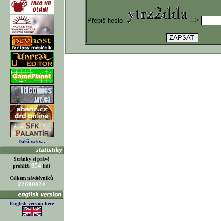
-->
Přepiš heslo
Další weby...
Stránky si právě
954
prohlíží
lidí
Celkem návštěvníků
22690024
English version here