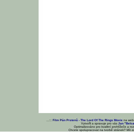
...:::
Film Pán Prstenů - The Lord Of The Rings Movie
na we
Vytvořil a spravuje pro vás
Jan "Belc
Optimalizováno pro kvalitní prohlížeče a ro
Chcete spolupracovat na tvorbě stránek? Mít 