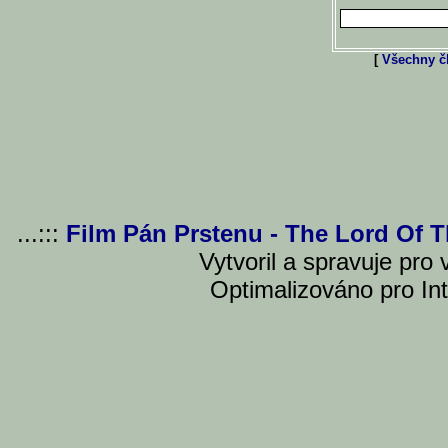
[
Všechny čl
...:::
Film Pán Prstenu - The Lord Of 
Vytvoril a spravuje pro
Optimalizováno pro Int