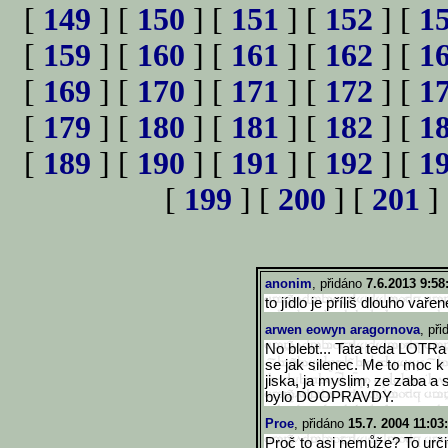
[
149
] [
150
] [
151
] [
152
] [
1
[
159
] [
160
] [
161
] [
162
] [
1
[
169
] [
170
] [
171
] [
172
] [
1
[
179
] [
180
] [
181
] [
182
] [
1
[
189
] [
190
] [
191
] [
192
] [
1
[
199
] [
200
] [
201
]
anonim
, přidáno
7.6.2013 9:58
to jídlo je příliš dlouho vař
arwen eowyn aragornova
, př
No blebt... Tata teda LOTRa 
se jak silenec. Me to moc k
jiska, ja myslim, ze zaba a 
bylo DOOPRAVDY.
Proe
, přidáno
15.7. 2004 11:03
Proč to asi nemůže? To urč