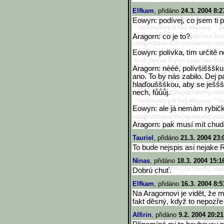
Elfkam
, přidáno
24.3. 2004 8:2
Eowyn: podívej, co jsem ti p
Aragorn: co je to?
Eowyn: polívka, tím určitě 
Aragorn: nééé, polívšišššk
ano. To by nás zabilo. Dej 
hlaďouššškou, aby se ješšště
nech, fůůůj.
Eowyn: ale já nemám rybičku
Aragorn: pak musí mít chu
Tauriel
, přidáno
21.3. 2004 23:
To bude nejspis asi nejake R
Ninas
, přidáno
18.3. 2004 15:1
Dobrú chuť.
Elfkam
, přidáno
16.3. 2004 8:5
Na Aragornovi je vidět, že 
fakt děsný, když to nepozře a
Alfirin
, přidáno
9.2. 2004 20:21