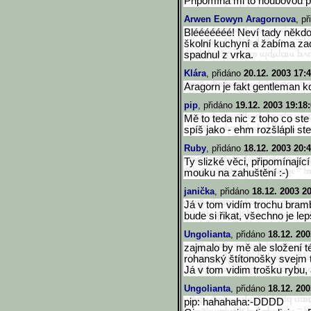
Připomíná mi to houbovou po
Arwen Eowyn Aragornova
, p
Blééééééé! Neví tady někdo,
školní kuchyní a žabíma za
spadnul z vrka.
Klára
, přidáno
20.12. 2003 17:
Aragorn je fakt gentleman kd
pip
, přidáno
19.12. 2003 19:18
Mě to teda nic z toho co st
spíš jako - ehm rozšlápli st
Ruby
, přidáno
18.12. 2003 20:
Ty slizké věci, připomínajíc
mouku na zahuštění :-)
janička
, přidáno
18.12. 2003 2
Já v tom vidím trochu bram
bude si řikat, všechno je le
Ungolianta
, přidáno
18.12. 200
zajmalo by mě ale složení té
rohanský štítonošky svejm 
Já v tom vidim trošku rybu,
Ungolianta
, přidáno
18.12. 200
pip: hahahaha:-DDDD