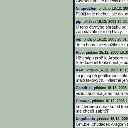
Gismoo: ani se ti nedivim
NinqueElen
, přidáno
18.12. 20
Fůůůj to je nechuť, ale co, 
pip
, přidáno
16.12. 2003 20:53
U toho čtvrtýho obrázku od 
zapadávalo oko do hlavy.
pip
, přidáno
16.12. 2003 20:51
Je to hnus, ale snažila se :-)
Rico
, přidáno
16.12. 2003 19:3
Už chápu proč je Aragorn ne
Středozemi!Tohle sníst je o
Aset
, přidáno
16.12. 2003 19:1
To je aspoň gentleman! Tako
málo takových... vlastně jen 
Galadriel
, přidáno
16.12. 2003
ježiš,chudinka,já ho mám ta
Gismoo
, přidáno
16.12. 2003 1
ke čtvrtému obrázku od konc
mě chceš zabít?!"
Ungolianta
, přidáno
16.12. 200
Grr..ble..chudáček Aragorn to