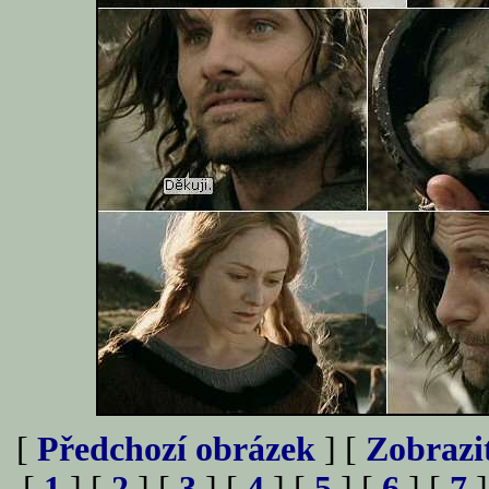
[
Předchozí obrázek
] [
Zobrazi
[
1
] [
2
] [
3
] [
4
] [
5
] [
6
] [
7
]