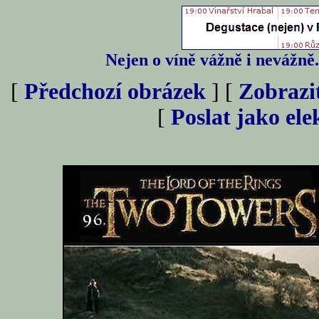
Nejen o víně vážně i nevážně
[
Předchozí obrázek
] [
Zobrazi
[
Poslat jako el