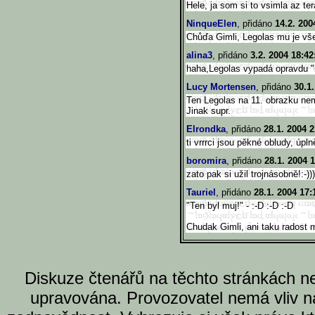
Hele, ja som si to vsimla az te
NinqueElen
, přidáno
14.2. 200
Chůďa Gimli, Legolas mu je vš
alina3
, přidáno
3.2. 2004 18:42
haha,Legolas vypadá opravdu "k
Lucy Mortensen
, přidáno
30.1
Ten Legolas na 11. obrazku ne
Jinak supr.
Elrondka
, přidáno
28.1. 2004 2
ti vrrrci jsou pěkné obludy, úpln
boromira
, přidáno
28.1. 2004 
zato pak si užil trojnásobně!:-)))
Tauriel
, přidáno
28.1. 2004 17:
"Ten byl muj!" - :-D :-D :-D
Chudak Gimli, ani taku radost mu
Diskuze čtenářů na těchto stránkách n
upravována. Provozovatel nemá vliv n