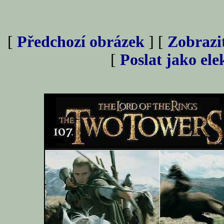
[
Předchozí obrázek
] [
Zobrazi
[
Poslat jako el