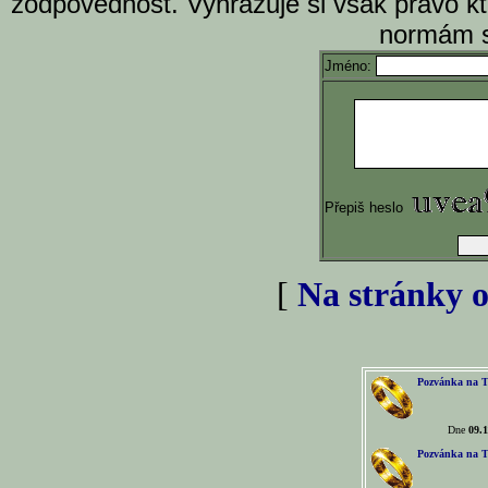
zodpovědnost. Vyhrazuje si však právo k
normám s
Jméno:
Přepiš heslo
[
Na stránky o
Pozvánka na T
Dne
09.1
Pozvánka na T