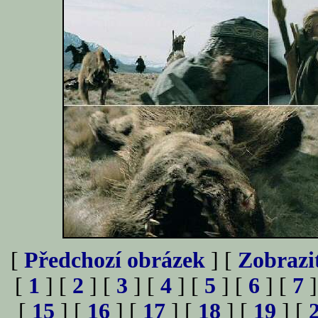
[
Předchozí obrázek
] [
Zobrazi
[
1
] [
2
] [
3
] [
4
] [
5
] [
6
] [
7
]
[
15
] [
16
] [
17
] [
18
] [
19
] [