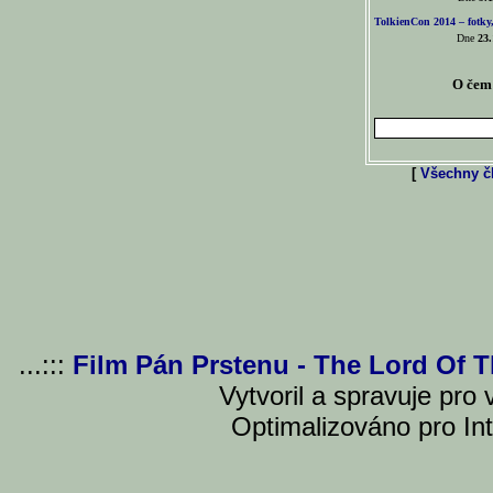
TolkienCon 2014 – fotky,
Dne
23.
O čem 
[
Všechny čl
...:::
Film Pán Prstenu - The Lord Of 
Vytvoril a spravuje pro
Optimalizováno pro Int