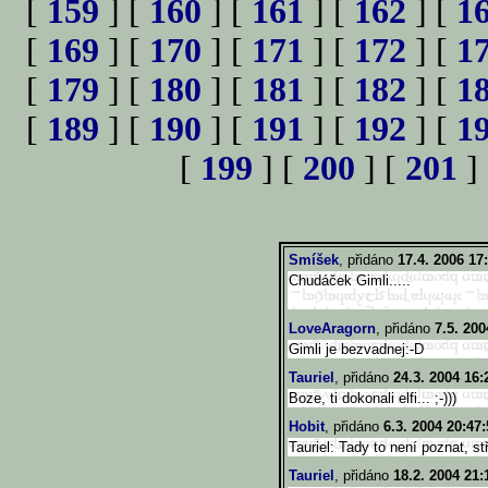
[
159
] [
160
] [
161
] [
162
] [
1
[
169
] [
170
] [
171
] [
172
] [
1
[
179
] [
180
] [
181
] [
182
] [
1
[
189
] [
190
] [
191
] [
192
] [
1
[
199
] [
200
] [
201
]
Smíšek
, přidáno
17.4. 2006 17
Chudáček Gimli.....
LoveAragorn
, přidáno
7.5. 200
Gimli je bezvadnej:-D
Tauriel
, přidáno
24.3. 2004 16:
Boze, ti dokonali elfi... ;-)))
Hobit
, přidáno
6.3. 2004 20:47:
Tauriel: Tady to není poznat, stř
Tauriel
, přidáno
18.2. 2004 21: