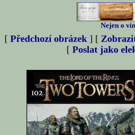
Nejen o vín
[
Předchozí obrázek
] [
Zobrazi
[
Poslat jako el