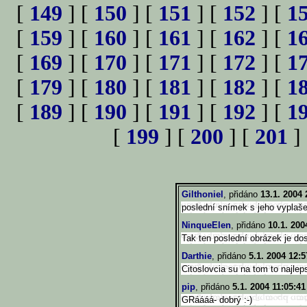
[
149
] [
150
] [
151
] [
152
] [
1
[
159
] [
160
] [
161
] [
162
] [
1
[
169
] [
170
] [
171
] [
172
] [
1
[
179
] [
180
] [
181
] [
182
] [
1
[
189
] [
190
] [
191
] [
192
] [
1
[
199
] [
200
] [
201
]
Gilthoniel
, přidáno
13.1. 2004 
poslední snímek s jeho vyplaš
NinqueElen
, přidáno
10.1. 200
Tak ten poslední obrázek je dost
Darthie
, přidáno
5.1. 2004 12:5
Citoslovcia su na tom to najlep
pip
, přidáno
5.1. 2004 11:05:41
GRáááá- dobrý :-)