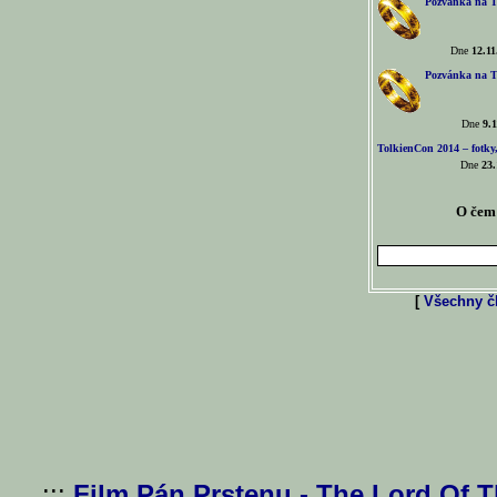
Pozvánka na T
Dne
12.11
Pozvánka na T
Dne
9.1
TolkienCon 2014 – fotky,
Dne
23.
O čem 
[
Všechny čl
...:::
Film Pán Prstenu - The Lord Of 