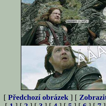
[
Předchozí obrázek
] [
Zobrazi
[
1
] [
2
] [
3
] [
4
] [
5
] [
6
] [
7
]