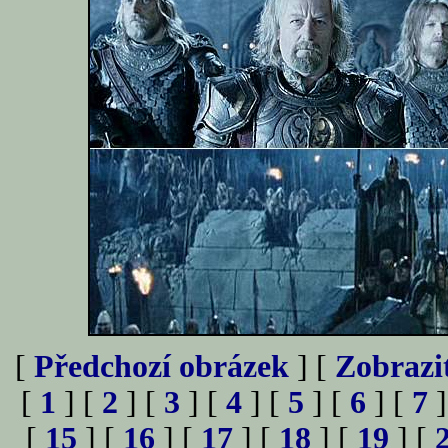
[
Předchozí obrázek
] [
Zobrazi
[
1
] [
2
] [
3
] [
4
] [
5
] [
6
] [
7
]
[
15
] [
16
] [
17
] [
18
] [
19
] [