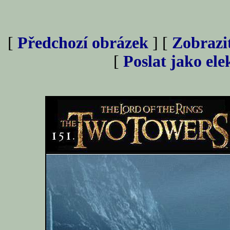
[
Předchozí obrázek
] [
Zobrazi
[
Poslat jako el