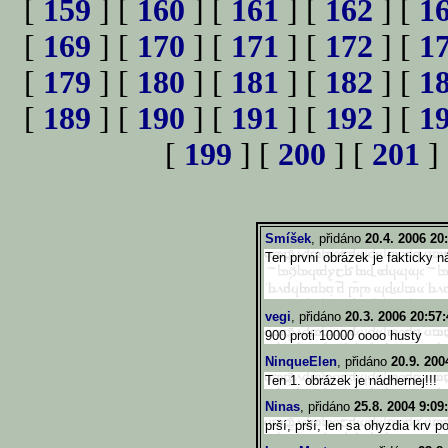
[
159
] [
160
] [
161
] [
162
] [
1
[
169
] [
170
] [
171
] [
172
] [
1
[
179
] [
180
] [
181
] [
182
] [
1
[
189
] [
190
] [
191
] [
192
] [
1
[
199
] [
200
] [
201
]
Smíšek
, přidáno
20.4. 2006 20
Ten první obrázek je fakticky ná
vegi
, přidáno
20.3. 2006 20:57:
900 proti 10000 oooo husty
NinqueElen
, přidáno
20.9. 200
Ten 1. obrázek je nádhernej!!!
Ninas
, přidáno
25.8. 2004 9:09
prší, prší, len sa ohyzdia krv po