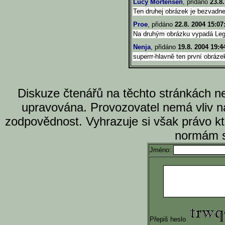
Lucy Mortensen
, přidáno
23.8
Ten druhej obrázek je bezvadnej
Proe
, přidáno
22.8. 2004 15:07
Na druhým obrázku vypadá Leg
Nenja
, přidáno
19.8. 2004 19:4
superrr-hlavně ten první obráze
Diskuze čtenářů na těchto stránkách n
upravována. Provozovatel nemá vliv n
zodpovědnost. Vyhrazuje si však právo k
normám s
Jméno:
Přepiš heslo